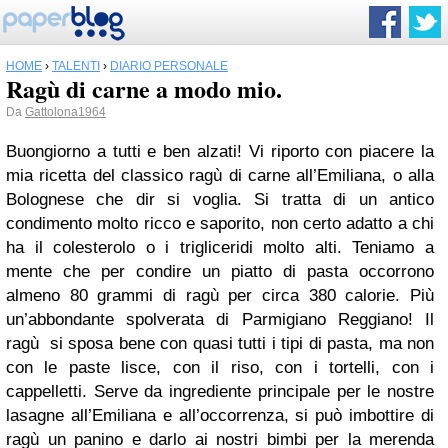
HOME
›
TALENTI
›
DIARIO PERSONALE
Ragù di carne a modo mio.
Da
Gattolona1964
Buongiorno a tutti e ben alzati! Vi riporto con piacere la
mia ricetta del
classico ragù di carne all’Emiliana, o alla
Bolognese
che dir si voglia. Si tratta di un antico
condimento molto ricco e saporito, non certo adatto a chi
ha il colesterolo o i trigliceridi molto alti. Teniamo a
mente che per condire un piatto di pasta occorrono
almeno 80 grammi di ragù per circa 380 calorie. Più
un’abbondante spolverata di Parmigiano Reggiano!
Il
ragù si sposa bene con quasi tutti i tipi di pasta, ma non
con le paste lisce, con il riso, con i tortelli, con i
cappelletti.
Serve da ingrediente principale per le nostre
lasagne all’Emiliana e all’occorrenza, si può imbottire di
ragù un panino e darlo ai nostri bimbi per la merenda