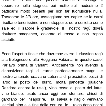
coperchio nella stagnoa, poi metto sul medesimo 2
batticarni molto pesanti per non far fuoriuscire nulla.
Trascorse
le 2/3 ore,
assaggiamo per capire se le carni
risultano tenerissime e non stoppose, se è corretto come
sale ed il sapore è gradevole. Il nostro ragù dovrà
risultare omogeneo, colorato di rosso e non troppo
asciutto!
Ecco l’aspetto finale che dovrebbe avere il classico
ragù
alla Bolognese o alla Reggiana Fabiana,
in questo caso!
Parlavo prima di varianti. Anticamente non avendo a
disposizione tagli di carne particolarmente magri, le
nostre antenate usavano cotenna di prosciutto, pezzi di
lardo al posto del burro, molta pancetta (qualche
Rezdora
ancora la usa!),
vino rosso al posto del latte,
vino bianco, usato ancor oggi per sfumare, chiodi di
garofano per insaporire, la salvia e l’aglio venivano
lasciati sino alla fine della cottura, io li tolgo dopo pochi