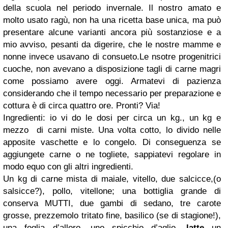
della scuola nel periodo invernale. Il nostro amato e
molto usato ragù, non ha una ricetta base unica, ma può
presentare alcune varianti ancora più sostanziose e a
mio avviso, pesanti da digerire, che le nostre mamme e
nonne invece usavano di consueto.Le nsotre progenitrici
cuoche, non avevano a disposizione tagli di carne magri
come possiamo avere oggi. Armatevi di pazienza
considerando che il tempo necessario per preparazione e
cottura è di circa
quattro ore
. Pronti? Via!
Ingredienti
: io vi do le dosi per circa un kg., un kg e
mezzo di carni miste. Una volta cotto, lo divido nelle
apposite vaschette e lo congelo. Di conseguenza se
aggiungete carne o ne togliete, sappiatevi regolare in
modo equo con gli altri ingredienti.
Un kg di carne mista di
maiale, vitello, due salcicce,(o
salsicce?), pollo, vitellone;
una bottiglia grande di
conserva MUTTI,
due gambi di sedano, tre carote
grosse, prezzemolo tritato fine, basilico (se di stagione!),
una foglia d’alloro, uno spicchio d’aglio,
latte
un