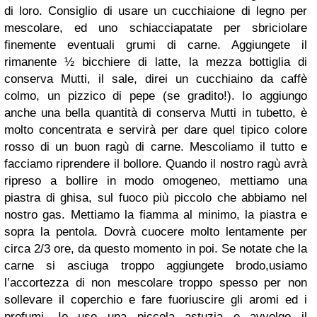
di loro. Consiglio di usare un cucchiaione di legno per
mescolare, ed uno schiacciapatate per sbriciolare
finemente eventuali grumi di carne. Aggiungete il
rimanente ½ bicchiere di latte, la
mezza bottiglia di
conserva Mutti,
il sale, direi un cucchiaino da caffè
colmo, un pizzico di pepe (se gradito!). Io aggiungo
anche una bella quantità di
conserva Mutti in tubetto
, è
molto concentrata e servirà per dare quel tipico colore
rosso di un buon ragù di carne. Mescoliamo il tutto e
facciamo riprendere il bollore. Quando il nostro ragù avrà
ripreso a bollire in modo omogeneo, mettiamo una
piastra di ghisa, sul fuoco più piccolo che abbiamo nel
nostro gas. Mettiamo la fiamma al minimo, la piastra e
sopra la pentola. Dovrà cuocere molto lentamente per
circa 2/3 ore, da questo momento in poi. Se notate che la
carne si asciuga troppo aggiungete brodo,usiamo
l’accortezza di non mescolare troppo spesso per non
sollevare il coperchio e fare fuoriuscire gli aromi ed i
profumi. Io uso una piccola astuzia e avvolgo il