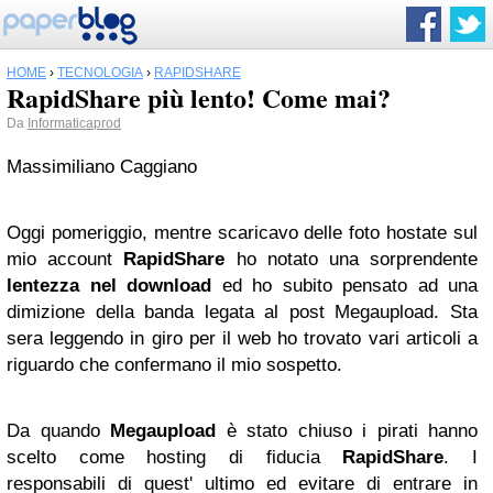
HOME
›
TECNOLOGIA
›
RAPIDSHARE
RapidShare più lento! Come mai?
Da
Informaticaprod
Massimiliano Caggiano
Oggi pomeriggio, mentre scaricavo delle foto hostate sul
mio account
RapidShare
ho notato una sorprendente
lentezza nel download
ed ho subito pensato ad una
dimizione della banda legata al post Megaupload. Sta
sera leggendo in giro per il web ho trovato vari articoli a
riguardo che confermano il mio sospetto.
Da quando
Megaupload
è stato chiuso i pirati hanno
scelto come hosting di fiducia
RapidShare
. I
responsabili di quest' ultimo ed evitare di entrare in