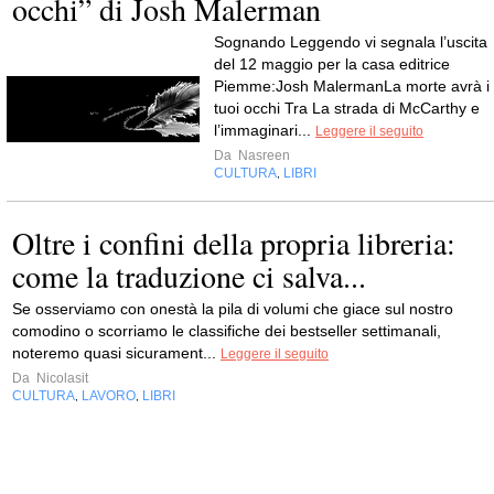
occhi” di Josh Malerman
Sognando Leggendo vi segnala l’uscita
del 12 maggio per la casa editrice
Piemme:Josh MalermanLa morte avrà i
tuoi occhi Tra La strada di McCarthy e
l’immaginari...
Leggere il seguito
Da
Nasreen
CULTURA
LIBRI
,
Oltre i confini della propria libreria:
come la traduzione ci salva...
Se osserviamo con onestà la pila di volumi che giace sul nostro
comodino o scorriamo le classifiche dei bestseller settimanali,
noteremo quasi sicurament...
Leggere il seguito
Da
Nicolasit
CULTURA
LAVORO
LIBRI
,
,