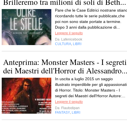
Brilleremo tra milioni di soli di Beth...
Pare che le Case Editrici nostrane stian
ricordando tutte le serie pubblicate,che
poi non sono state portate a termine.
Dopo 3 anni dalla pubblicazione di...
Leggere il seguito
Da
Lafenicebook
CULTURA
LIBRI
,
Anteprima: Monster Masters - I segreti
dei Maestri dell'Horror di Alessandro..
In uscita a luglio 2015 un saggio
illustrato imperdibile per gli appassionati
di Horror. Titolo: Monster Masters - I
segreti dei Maestri dell'Horror Autore:...
Leggere il seguito
Da
Flautodipan
FANTASY
LIBRI
,