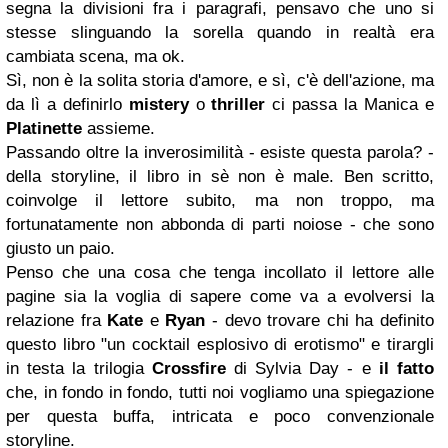
segna la divisioni fra i paragrafi, pensavo che uno si
stesse slinguando la sorella quando in realtà era
cambiata scena, ma ok.
Sì, non è la solita storia d'amore, e sì, c'è dell'azione, ma
da lì a definirlo
mistery
o
thriller
ci passa la Manica e
Platinette
assieme.
Passando oltre la inverosimilità - esiste questa parola? -
della storyline, il libro in sè non è male. Ben scritto,
coinvolge il lettore subito, ma non troppo, ma
fortunatamente non abbonda di parti noiose - che sono
giusto un paio.
Penso che una cosa che tenga incollato il lettore alle
pagine sia la voglia di sapere come va a evolversi la
relazione fra
Kate
e
Ryan
- devo trovare chi ha definito
questo libro "un cocktail esplosivo di erotismo" e tirargli
in testa la trilogia
Crossfire
di Sylvia Day - e
il fatto
che, in fondo in fondo, tutti noi vogliamo una spiegazione
per questa buffa, intricata e poco convenzionale
storyline.