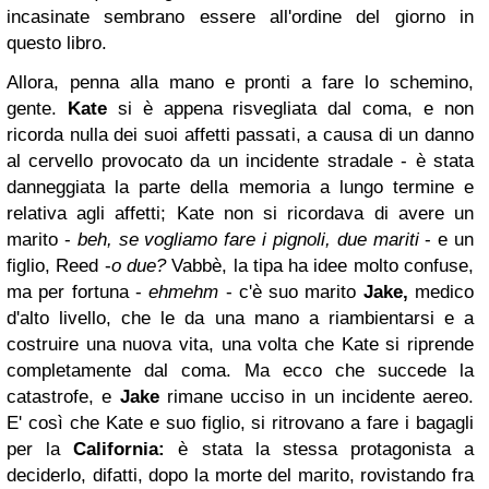
incasinate sembrano essere all'ordine del giorno in
questo libro.
Allora, penna alla mano e pronti a fare lo schemino,
gente.
Kate
si è appena risvegliata dal coma, e non
ricorda nulla dei suoi affetti passati, a causa di un danno
al cervello provocato da un incidente stradale - è stata
danneggiata la parte della memoria a lungo termine e
relativa agli affetti; Kate non si ricordava di avere un
marito -
beh, se vogliamo fare i pignoli, due mariti
- e un
figlio, Reed -
o due?
Vabbè, la tipa ha idee molto confuse,
ma per fortuna -
ehmehm
- c'è suo marito
Jake,
medico
d'alto livello, che le da una mano a riambientarsi e a
costruire una nuova vita, una volta che Kate si riprende
completamente dal coma.
Ma ecco che succede la
catastrofe, e
Jake
rimane ucciso in un incidente aereo.
E' così che Kate e suo figlio, si ritrovano a fare i bagagli
per la
California:
è stata la stessa protagonista a
deciderlo, difatti, dopo la morte del marito, rovistando fra