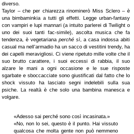
diverso.
Taylor – che per chiarezza rinominerò Miss Sclero – è
una bimbaminkia a tutti gli effetti. Legge urban-fantasy
con vampiri e lupi mannari (a intuito parlerei di Twilight o
uno dei suoi tanti fac-simile), ascolta musica che fa
tendenza, è vegetariana
perché sì
, a casa indossa abiti
casual ma nell’armadio ha un sacco di vestitini trendy, ha
dei capelli meravigliosi. Ci viene ripetuto mille volte che il
suo brutto carattere, i suoi eccessi di rabbia, il suo
alzare le mani a ogni occasione e le sue risposte
sgarbate e sboccacciate sono giustificati dal fatto che lo
shock vissuto ha lasciato segni indelebili sulla sua
psiche. La realtà è che solo una bambina manesca e
volgare.
«Adesso sai perché sono così incasinata.»
«No, non lo sei, questo è il punto. Hai vissuto
qualcosa che molta gente non può nemmeno