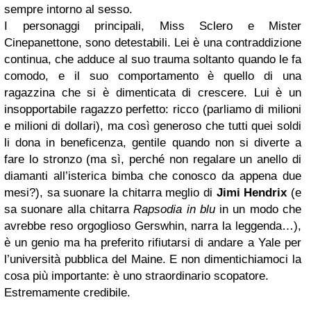
sempre intorno al sesso.
I personaggi principali, Miss Sclero e Mister
Cinepanettone, sono detestabili. Lei è una contraddizione
continua, che adduce al suo trauma soltanto quando le fa
comodo, e il suo comportamento è quello di una
ragazzina che si è dimenticata di crescere. Lui è un
insopportabile ragazzo perfetto: ricco (parliamo di milioni
e milioni di dollari), ma così generoso che tutti quei soldi
li dona in beneficenza, gentile quando non si diverte a
fare lo stronzo (ma sì, perché non regalare un anello di
diamanti all’isterica bimba che conosco da appena due
mesi?), sa suonare la chitarra meglio di
Jimi Hendrix
(e
sa suonare alla chitarra
Rapsodia in blu
in un modo che
avrebbe reso orgoglioso Gerswhin, narra la leggenda…),
è un genio ma ha preferito rifiutarsi di andare a Yale per
l’università pubblica del Maine. E non dimentichiamoci la
cosa più importante: è uno straordinario scopatore.
Estremamente credibile.