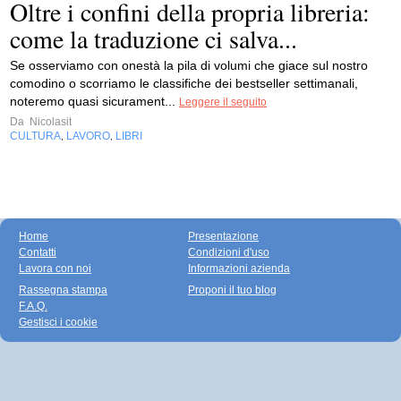
Oltre i confini della propria libreria:
come la traduzione ci salva...
Se osserviamo con onestà la pila di volumi che giace sul nostro
comodino o scorriamo le classifiche dei bestseller settimanali,
noteremo quasi sicurament...
Leggere il seguito
Da
Nicolasit
CULTURA
LAVORO
LIBRI
,
,
Home
Presentazione
Contatti
Condizioni d'uso
Lavora con noi
Informazioni azienda
Rassegna stampa
Proponi il tuo blog
F.A.Q.
Gestisci i cookie