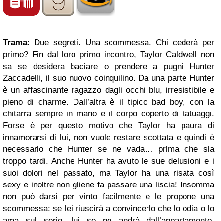
Trama
: Due segreti. Una scommessa. Chi cederà per
primo? Fin dal loro primo incontro, Taylor Caldwell non
sa se desidera baciare o prendere a pugni Hunter
Zaccadelli, il suo nuovo coinquilino. Da una parte Hunter
è un affascinante ragazzo dagli occhi blu, irresistibile e
pieno di charme. Dall’altra è il tipico bad boy, con la
chitarra sempre in mano e il corpo coperto di tatuaggi.
Forse è per questo motivo che Taylor ha paura di
innamorarsi di lui, non vuole restare scottata e quindi è
necessario che Hunter se ne vada… prima che sia
troppo tardi. Anche Hunter ha avuto le sue delusioni e i
suoi dolori nel passato, ma Taylor ha una risata così
sexy e inoltre non gliene fa passare una liscia! Insomma
non può darsi per vinto facilmente e le propone una
scommessa: se lei riuscirà a convincerlo che lo odia o lo
ama sul serio, lui se ne andrà dall’appartamento,