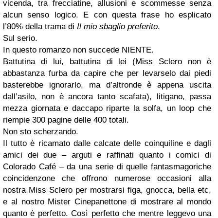
vicenda, tra frecciatine, allusioni e scommesse senza
alcun senso logico. E con questa frase ho esplicato
l’80% della trama di
Il mio sbaglio preferito
.
Sul serio.
In questo romanzo non succede NIENTE.
Battutina di lui, battutina di lei (Miss Sclero non è
abbastanza furba da capire che per levarselo dai piedi
basterebbe ignorarlo, ma d’altronde è appena uscita
dall’asilo, non è ancora tanto scafata), litigano, passa
mezza giornata e daccapo riparte la solfa, un loop che
riempie 300 pagine delle 400 totali.
Non sto scherzando.
Il tutto è ricamato dalle calcate delle coinquiline e dagli
amici dei due – arguti e raffinati quanto i comici di
Colorado Café – da una serie di quelle fantasmagoriche
coincidenzone che offrono numerose occasioni alla
nostra Miss Sclero per mostrarsi figa, gnocca, bella etc,
e al nostro Mister Cinepanettone di mostrare al mondo
quanto è perfetto. Così perfetto che mentre leggevo una