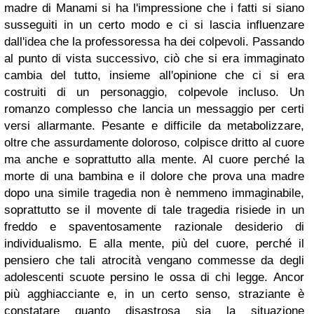
madre di Manami si ha l'impressione che i fatti si siano
susseguiti in un certo modo e ci si lascia influenzare
dall'idea che la professoressa ha dei colpevoli. Passando
al punto di vista successivo, ciò che si era immaginato
cambia del tutto, insieme all'opinione che ci si era
costruiti di un personaggio, colpevole incluso. Un
romanzo complesso che lancia un messaggio per certi
versi allarmante. Pesante e difficile da metabolizzare,
oltre che assurdamente doloroso, colpisce dritto al cuore
ma anche e soprattutto alla mente. Al cuore perché la
morte di una bambina e il dolore che prova una madre
dopo una simile tragedia non è nemmeno immaginabile,
soprattutto se il movente di tale tragedia risiede in un
freddo e spaventosamente razionale desiderio di
individualismo. E alla mente, più del cuore, perché il
pensiero che tali atrocità vengano commesse da degli
adolescenti scuote persino le ossa di chi legge. Ancor
più agghiacciante e, in un certo senso, straziante è
constatare quanto disastrosa sia la situazione