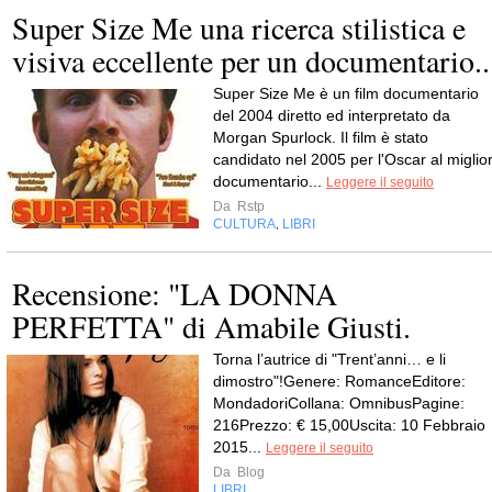
Super Size Me una ricerca stilistica e
visiva eccellente per un documentario..
Super Size Me è un film documentario
del 2004 diretto ed interpretato da
Morgan Spurlock. Il film è stato
candidato nel 2005 per l'Oscar al miglio
documentario...
Leggere il seguito
Da
Rstp
CULTURA
LIBRI
,
Recensione: "LA DONNA
PERFETTA" di Amabile Giusti.
Torna l’autrice di "Trent’anni… e li
dimostro"!Genere: RomanceEditore:
MondadoriCollana: OmnibusPagine:
216Prezzo: € 15,00Uscita: 10 Febbraio
2015...
Leggere il seguito
Da
Blog
LIBRI