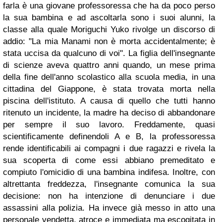
farla è una giovane professoressa che ha da poco perso
la sua bambina e ad ascoltarla sono i suoi alunni, la
classe alla quale Moriguchi Yuko rivolge un discorso di
addio: "La mia Manami non è morta accidentalmente; è
stata uccisa da qualcuno di voi". La figlia dell'insegnante
di scienze aveva quattro anni quando, un mese prima
della fine dell'anno scolastico alla scuola media, in una
cittadina del Giappone, è stata trovata morta nella
piscina dell'istituto. A causa di quello che tutti hanno
ritenuto un incidente, la madre ha deciso di abbandonare
per sempre il suo lavoro. Freddamente, quasi
scientificamente definendoli A e B, la professoressa
rende identificabili ai compagni i due ragazzi e rivela la
sua scoperta di come essi abbiano premeditato e
compiuto l'omicidio di una bambina indifesa. Inoltre, con
altrettanta freddezza, l'insegnante comunica la sua
decisione: non ha intenzione di denunciare i due
assassini alla polizia. Ha invece già messo in atto una
personale vendetta, atroce e immediata ma escogitata in