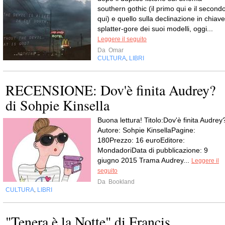
southern gothic (il primo qui e il second
qui) e quello sulla declinazione in chiave
splatter-gore dei suoi modelli, oggi...
Leggere il seguito
Da
Omar
CULTURA
LIBRI
,
RECENSIONE: Dov'è finita Audrey?
di Sohpie Kinsella
Buona lettura! Titolo:Dov'è finita Audrey
Autore: Sohpie KinsellaPagine:
180Prezzo: 16 euroEditore:
MondadoriData di pubblicazione: 9
giugno 2015 Trama Audrey...
Leggere il
seguito
Da
Bookland
CULTURA
LIBRI
,
"Tenera è la Notte" di Francis