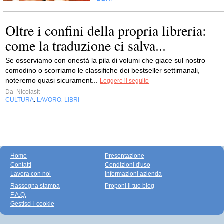
Oltre i confini della propria libreria:
come la traduzione ci salva...
Se osserviamo con onestà la pila di volumi che giace sul nostro
comodino o scorriamo le classifiche dei bestseller settimanali,
noteremo quasi sicurament...
Leggere il seguito
Da
Nicolasit
CULTURA
LAVORO
LIBRI
,
,
Home
Presentazione
Contatti
Condizioni d'uso
Lavora con noi
Informazioni azienda
Rassegna stampa
Proponi il tuo blog
F.A.Q.
Gestisci i cookie