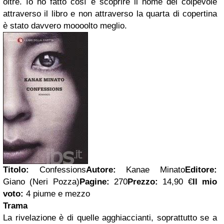
oltre. Io ho fatto così e scoprire il nome del colpevole
attraverso il libro e non attraverso la quarta di copertina
è stato davvero moooolto meglio.
Titolo:
Confessions
Autore:
Kanae Minato
Editore:
Giano (Neri Pozza)
Pagine:
270
Prezzo:
14,90 €
Il mio
voto:
4 piume e mezzo
Trama
La rivelazione è di quelle agghiaccianti, soprattutto se a