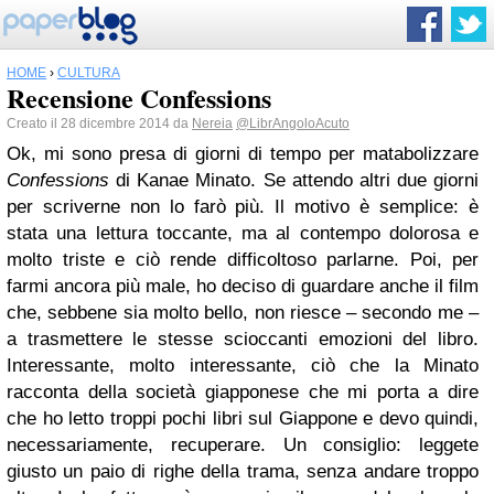
HOME
›
CULTURA
Recensione Confessions
Creato il 28 dicembre 2014 da
Nereia
@LibrAngoloAcuto
Ok, mi sono presa di giorni di tempo per matabolizzare
Confessions
di Kanae Minato. Se attendo altri due giorni
per scriverne non lo farò più. Il motivo è semplice: è
stata una lettura toccante, ma al contempo dolorosa e
molto triste e ciò rende difficoltoso parlarne. Poi, per
farmi ancora più male, ho deciso di guardare anche il film
che, sebbene sia molto bello, non riesce – secondo me –
a trasmettere le stesse scioccanti emozioni del libro.
Interessante, molto interessante, ciò che la Minato
racconta della società giapponese che mi porta a dire
che ho letto troppi pochi libri sul Giappone e devo quindi,
necessariamente, recuperare. Un consiglio: leggete
giusto un paio di righe della trama, senza andare troppo