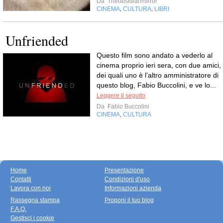
Da
Theobsidianmirror
CINEMA
CULTURA
LIBRI
,
,
Unfriended
Questo film sono andato a vederlo al
cinema proprio ieri sera, con due amici,
dei quali uno è l’altro amministratore di
questo blog, Fabio Buccolini, e ve lo...
Leggere il seguito
Da
Fabio Buccolini
CINEMA
CULTURA
,
Home
Presentazione
Contatti
Condizioni d'uso
Lavora con noi
Informazioni azienda
Rassegna stampa
Proponi il tuo blog
F.A.Q.
Gestisci i cookie