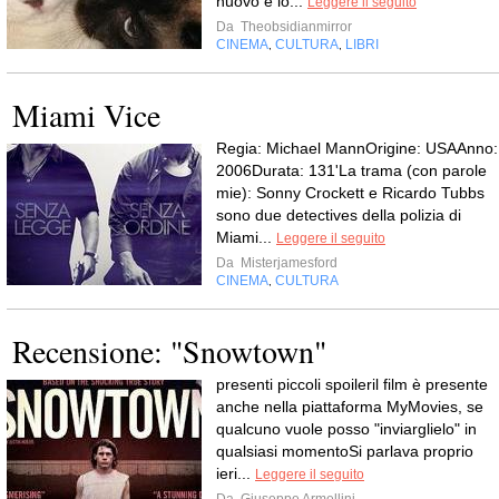
nuovo e io...
Leggere il seguito
Da
Theobsidianmirror
CINEMA
CULTURA
LIBRI
,
,
Miami Vice
Regia: Michael MannOrigine: USAAnno:
2006Durata: 131'La trama (con parole
mie): Sonny Crockett e Ricardo Tubbs
sono due detectives della polizia di
Miami...
Leggere il seguito
Da
Misterjamesford
CINEMA
CULTURA
,
Recensione: "Snowtown"
presenti piccoli spoileril film è presente
anche nella piattaforma MyMovies, se
qualcuno vuole posso "inviarglielo" in
qualsiasi momentoSi parlava proprio
ieri...
Leggere il seguito
Da
Giuseppe Armellini