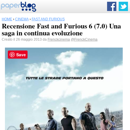
HOME
›
CINEMA
›
FAST AND FURIOUS
Recensione Fast and Furious 6 (7.0) Una
saga in continua evoluzione
Creato il 26 maggio 2013 da
Frenckcinema
@FrenckCinema
Save