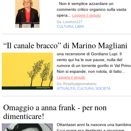
Non è semplice azzardare un
commento critico organico sulla vasta
opera...
Leggere il seguito
Da
Lorenzo127
CULTURA
LIBRI
,
“Il canale bracco” di Marino Magliani
una recensione di Gordiano Lupi. Il
vento qui ha le sue pause, nulla del
rumore di un torrente gonfio in Val Prino
Non si espande, non rotola, di fatto...
Leggere il seguito
Da
Rosebudgiornalismo
ATTUALITÀ
CULTURA
SOCIETÀ
,
,
Omaggio a anna frank - per non
dimenticare!
Ottantasei anni fa nasceva una bambina
il cui nome era destinato a risuonare