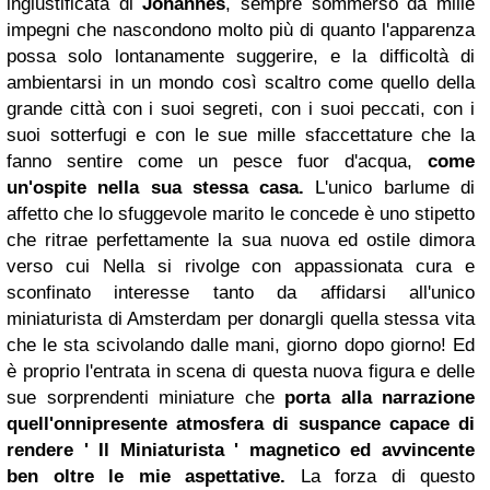
ingiustificata di
Johannes
, sempre sommerso da mille
impegni che nascondono molto più di quanto l'apparenza
possa solo lontanamente suggerire, e la difficoltà di
ambientarsi in un mondo così scaltro come quello della
grande città con i suoi segreti, con i suoi peccati, con i
suoi sotterfugi e con le sue mille sfaccettature che la
fanno sentire come un pesce fuor d'acqua,
come
un'ospite nella sua stessa casa.
L'unico barlume di
affetto che lo sfuggevole marito le concede è uno stipetto
che ritrae perfettamente la sua nuova ed ostile dimora
verso cui Nella si rivolge con appassionata cura e
sconfinato interesse tanto da affidarsi all'unico
miniaturista di Amsterdam per donargli quella stessa vita
che le sta scivolando dalle mani, giorno dopo giorno! Ed
è proprio l'entrata in scena di questa nuova figura e delle
sue sorprendenti miniature che
porta alla narrazione
quell'onnipresente atmosfera di suspance capace di
rendere ' Il Miniaturista ' magnetico ed avvincente
ben oltre le mie aspettative.
La forza di questo