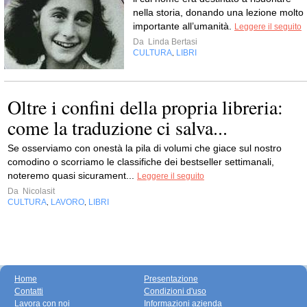
nella storia, donando una lezione molto
importante all’umanità.
Leggere il seguito
Da
Linda Bertasi
CULTURA
LIBRI
,
Oltre i confini della propria libreria:
come la traduzione ci salva...
Se osserviamo con onestà la pila di volumi che giace sul nostro
comodino o scorriamo le classifiche dei bestseller settimanali,
noteremo quasi sicurament...
Leggere il seguito
Da
Nicolasit
CULTURA
LAVORO
LIBRI
,
,
Home
Presentazione
Contatti
Condizioni d'uso
Lavora con noi
Informazioni azienda