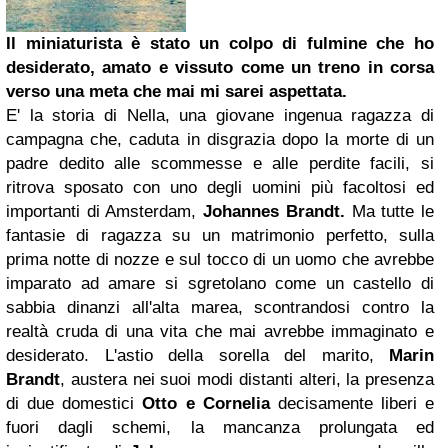
Il miniaturista è stato un colpo di fulmine che ho
desiderato, amato e vissuto come un treno in corsa
verso una meta che mai mi sarei aspettata.
E' la storia di Nella, una giovane ingenua ragazza di
campagna che, caduta in disgrazia dopo la morte di un
padre dedito alle scommesse e alle perdite facili, si
ritrova sposato con uno degli uomini più facoltosi ed
importanti di Amsterdam,
Johannes Brandt.
Ma tutte le
fantasie di ragazza su un matrimonio perfetto, sulla
prima notte di nozze e sul tocco di un uomo che avrebbe
imparato ad amare si sgretolano come un castello di
sabbia dinanzi all'alta marea, scontrandosi contro la
realtà cruda di una vita che mai avrebbe immaginato e
desiderato. L'astio della sorella del marito,
Marin
Brandt
, austera nei suoi modi distanti alteri, la presenza
di due domestici
Otto e Cornelia
decisamente liberi e
fuori dagli schemi, la mancanza prolungata ed