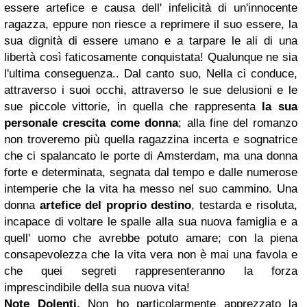
essere artefice e causa dell' infelicità di un'innocente
ragazza, eppure non riesce a reprimere il suo essere, la
sua dignità di essere umano e a tarpare le ali di una
libertà così faticosamente conquistata! Qualunque ne sia
l'ultima conseguenza.. Dal canto suo, Nella ci conduce,
attraverso i suoi occhi, attraverso le sue delusioni e le
sue piccole vittorie, in quella che rappresenta
la sua
personale crescita
come donna
; alla fine del romanzo
non troveremo più quella ragazzina incerta e sognatrice
che ci spalancato le porte di Amsterdam, ma una donna
forte e determinata, segnata dal tempo e dalle numerose
intemperie che la vita ha messo nel suo cammino. Una
donna
artefice del proprio destino
, testarda e risoluta,
incapace di voltare le spalle alla sua nuova famiglia e a
quell' uomo che avrebbe potuto amare; con la piena
consapevolezza che la vita vera non è mai una favola e
che quei segreti rappresenteranno la forza
imprescindibile della sua nuova vita!
Note Dolenti.
Non ho particolarmente apprezzato la