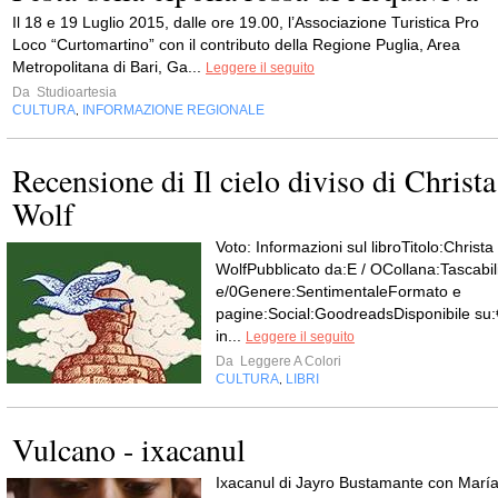
Il 18 e 19 Luglio 2015, dalle ore 19.00, l’Associazione Turistica Pro
Loco “Curtomartino” con il contributo della Regione Puglia, Area
Metropolitana di Bari, Ga...
Leggere il seguito
Da
Studioartesia
CULTURA
INFORMAZIONE REGIONALE
,
Recensione di Il cielo diviso di Christa
Wolf
Voto: Informazioni sul libroTitolo:Christa
WolfPubblicato da:E / OCollana:Tascabil
e/0Genere:SentimentaleFormato e
pagine:Social:GoodreadsDisponibile su:
in...
Leggere il seguito
Da
Leggere A Colori
CULTURA
LIBRI
,
Vulcano - ixacanul
Ixacanul di Jayro Bustamante con Marí