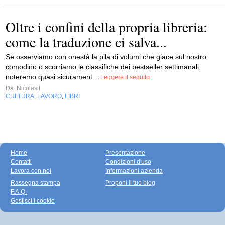
Oltre i confini della propria libreria:
come la traduzione ci salva...
Se osserviamo con onestà la pila di volumi che giace sul nostro
comodino o scorriamo le classifiche dei bestseller settimanali,
noteremo quasi sicurament...
Leggere il seguito
Da
Nicolasit
CULTURA
LAVORO
LIBRI
,
,
Home
Presentazione
Contatti
Condizioni d'uso
Lavora con noi
Informazioni azienda
Rassegna stampa
Proponi il tuo blog
F.A.Q.
Gestisci i cookie