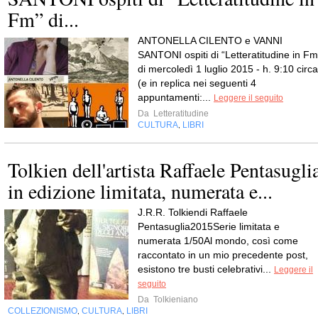
Fm” di...
ANTONELLA CILENTO e VANNI
SANTONI ospiti di “Letteratitudine in Fm
di mercoledì 1 luglio 2015 - h. 9:10 circa
(e in replica nei seguenti 4
appuntamenti:...
Leggere il seguito
Da
Letteratitudine
CULTURA
LIBRI
,
Tolkien dell'artista Raffaele Pentasugli
in edizione limitata, numerata e...
J.R.R. Tolkiendi Raffaele
Pentasuglia2015Serie limitata e
numerata 1/50Al mondo, così come
raccontato in un mio precedente post,
esistono tre busti celebrativi...
Leggere il
seguito
Da
Tolkieniano
COLLEZIONISMO
CULTURA
LIBRI
,
,