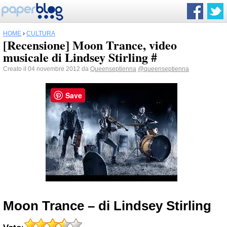
HOME
›
CULTURA
[Recensione] Moon Trance, video
musicale di Lindsey Stirling #
Creato il 04 novembre 2012 da
Queenseptienna
@queenseptienna
Save
Moon Trance – di Lindsey Stirling