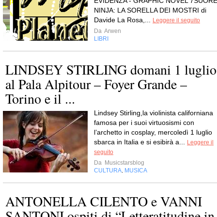
EVIDENZA - GRAPHIC NOVEL 7SUOR
NINJA: LA SORELLA DEI MOSTRI di
Davide La Rosa,...
Leggere il seguito
Da
Arwen
LIBRI
LINDSEY STIRLING domani 1 luglio
al Pala Alpitour – Foyer Grande –
Torino e il ...
Lindsey Stirling,la violinista californiana
famosa per i suoi virtuosismi con
l’archetto in cosplay, mercoledì 1 luglio
sbarca in Italia e si esibirà a...
Leggere il
seguito
Da
Musicstarsblog
CULTURA
MUSICA
,
ANTONELLA CILENTO e VANNI
SANTONI ospiti di “Letteratitudine in