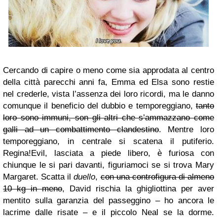
Cercando di capire o meno come sia approdata al centro
della città parecchi anni fa, Emma ed Elsa sono restie
nel crederle, vista l’assenza dei loro ricordi, ma le danno
comunque il beneficio del dubbio e temporeggiano,
tanto
loro sono immuni, son gli altri che s’ammazzano come
galli ad un combattimento clandestino
. Mentre loro
temporeggiano, in centrale si scatena il putiferio.
Regina!Evil, lasciata a piede libero, è furiosa con
chiunque le si pari davanti, figuriamoci se si trova Mary
Margaret. Scatta il
duello
,
con una controfigura di almeno
10 kg in meno
, David rischia la ghigliottina per aver
mentito sulla garanzia del passeggino – ho ancora le
lacrime dalle risate – e il piccolo Neal se la dorme.