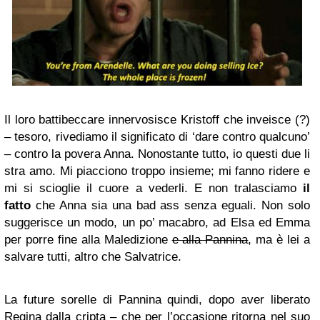
Il loro battibeccare innervosisce Kristoff che inveisce (?)
– tesoro, rivediamo il significato di ‘dare contro qualcuno’
– contro la povera Anna. Nonostante tutto, io questi due li
stra amo. Mi piacciono troppo insieme; mi fanno ridere e
mi si scioglie il cuore a vederli. E non tralasciamo
il
fatto
che Anna sia una bad ass senza eguali. Non solo
suggerisce un modo, un po’ macabro, ad Elsa ed Emma
per porre fine alla Maledizione
e alla Pannina
, ma è lei a
salvare tutti, altro che Salvatrice.
La future sorelle di Pannina quindi, dopo aver liberato
Regina dalla cripta – che per l’occasione ritorna nel suo