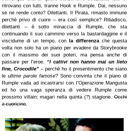
ritrovano con tutti, tranne Hook e Rumple. Dai, nessuno
se ne rende conto? Dilettanti. Il Pirata, rimasto immune
perchè privo di cuore – era così semplice? Ribadisco,
dilettanti – è sotto minaccia di Rumple, che sta
continuando il suo cammino verso la bastardaggine e il
viscidume di un tempo, con
la differenza
che questa
volta non solo ha un piano per evadere da Storybrooke
con il massimo dei suoi poteri, ma pensa anche di
passare per l’eroe.
“I cattivi non hanno mai un lieto
fine, Crocodile”
– perchè ho il presentimento che siano
le
ultime parole famose
? Sono convinta che il piano di
Rumple vada ad incastrarsi con l’Operazione Mangusta
ed ho una vaga speranza di vedere Rumple come
prossimo villain; magari nella quinta (?) stagione.
Occhi
a cuoricino
.