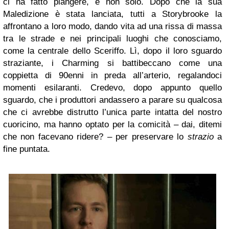
ci ha fatto piangere, e non solo. Dopo che la sua
Maledizione è stata lanciata, tutti a Storybrooke la
affrontano a loro modo, dando vita ad una rissa di massa
tra le strade e nei principali luoghi che conosciamo,
come la centrale dello Sceriffo. Lì, dopo il loro sguardo
straziante, i Charming si battibeccano come una
coppietta di 90enni in preda all’arterio, regalandoci
momenti esilaranti. Credevo, dopo appunto quello
sguardo, che i produttori andassero a parare su qualcosa
che ci avrebbe distrutto l’unica parte intatta del nostro
cuoricino, ma hanno optato per la comicità – dai, ditemi
che non facevano ridere? – per preservare lo
strazio
a
fine puntata.