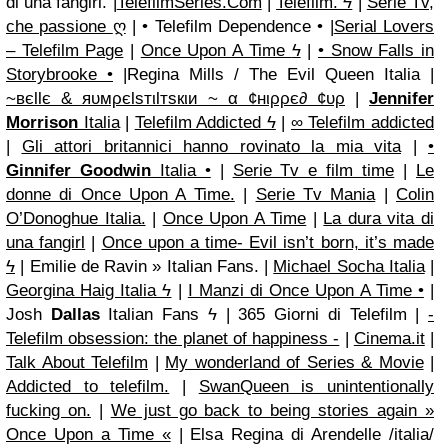
di una fangirl. |
TelefilmSeries.Com
|
Telefilm. ϟ
|
Serie Tv,
che passione
ღ
| • Telefilm Dependence • |
Serial Lovers
– Telefilm Page
|
Once Upon A Time
ϟ
|
• Snow Falls in
Storybrooke •
|Regina Mills / The Evil Queen Italia |
~вєllє & яυмρєlѕтιlтѕкιи ~ α ¢нιρρє∂ ¢υρ
|
Jennifer
Morrison
Italia
|
Telefilm Addicted ϟ
|
∞ Telefilm addicted
|
Gli attori britannici hanno rovinato la mia vita
|
•
Ginnifer Goodwin
Italia •
|
Serie Tv e film time
|
Le
donne di Once Upon A Time.
|
Serie Tv Mania
|
Colin
O’Donoghue Italia.
|
Once Upon A Time
|
La dura vita di
una fangirl
|
Once upon a time- Evil isn’t born, it’s made
ϟ
| Emilie de Ravin » Italian Fans. |
Michael Socha Italia
|
Georgina Haig Italia ϟ
|
I Manzi di Once Upon A Time •
|
Josh
Dallas
Italian Fans ϟ | 365 Giorni di Telefilm |
-
Telefilm obsession: the planet of happiness -
|
Cinema.it
|
Talk About Telefilm
|
My wonderland of Series & Movie
|
Addicted to telefilm.
|
SwanQueen is unintentionally
fucking on.
|
We just go back to being stories again »
Once Upon a Time «
| Elsa Regina di Arendelle /italia/