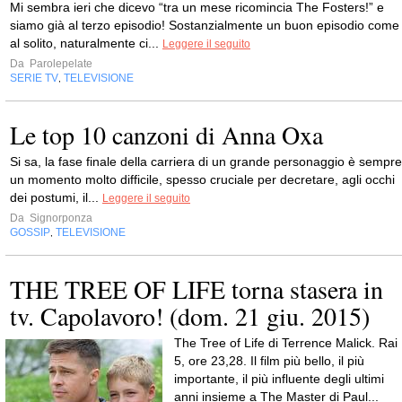
Mi sembra ieri che dicevo “tra un mese ricomincia The Fosters!” e
siamo già al terzo episodio! Sostanzialmente un buon episodio come
al solito, naturalmente ci...
Leggere il seguito
Da
Parolepelate
SERIE TV
TELEVISIONE
,
Le top 10 canzoni di Anna Oxa
Si sa, la fase finale della carriera di un grande personaggio è sempre
un momento molto difficile, spesso cruciale per decretare, agli occhi
dei postumi, il...
Leggere il seguito
Da
Signorponza
GOSSIP
TELEVISIONE
,
THE TREE OF LIFE torna stasera in
tv. Capolavoro! (dom. 21 giu. 2015)
The Tree of Life di Terrence Malick. Rai
5, ore 23,28. Il film più bello, il più
importante, il più influente degli ultimi
anni insieme a The Master di Paul...