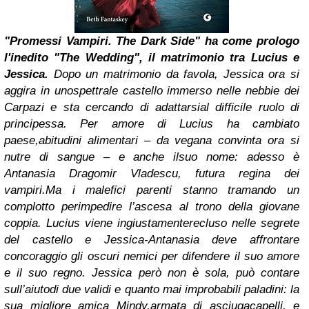
"Promessi Vampiri. The Dark Side" ha come prologo
l'inedito "The Wedding", il matrimonio tra Lucius e
Jessica.
Dopo un matrimonio da favola, Jessica ora si
aggira in unospettrale castello immerso nelle nebbie dei
Carpazi e sta cercando di adattarsial difficile ruolo di
principessa. Per amore di Lucius ha cambiato
paese,abitudini alimentari – da vegana convinta ora si
nutre di sangue – e anche ilsuo nome: adesso è
Antanasia Dragomir Vladescu, futura regina dei
vampiri.
Ma i malefici parenti stanno tramando un
complotto perimpedire l’ascesa al trono della giovane
coppia. Lucius viene ingiustamenterecluso nelle segrete
del castello e Jessica-Antanasia deve affrontare
concoraggio gli oscuri nemici per difendere il suo amore
e il suo regno.
Jessica però non è sola, può contare
sull’aiutodi due validi e quanto mai improbabili paladini: la
sua migliore amica Mindy,armata di asciugacapelli, e