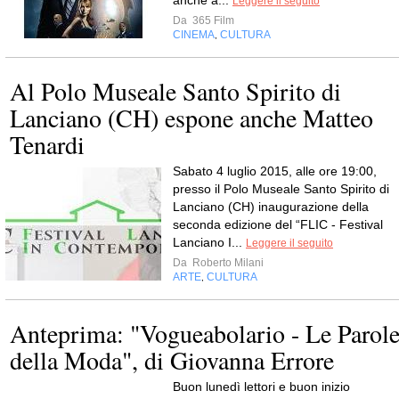
anche a...
Leggere il seguito
Da
365 Film
CINEMA
CULTURA
,
Al Polo Museale Santo Spirito di
Lanciano (CH) espone anche Matteo
Tenardi
Sabato 4 luglio 2015, alle ore 19:00,
presso il Polo Museale Santo Spirito di
Lanciano (CH) inaugurazione della
seconda edizione del “FLIC - Festival
Lanciano I...
Leggere il seguito
Da
Roberto Milani
ARTE
CULTURA
,
Anteprima: "Vogueabolario - Le Parol
della Moda", di Giovanna Errore
Buon lunedì lettori e buon inizio