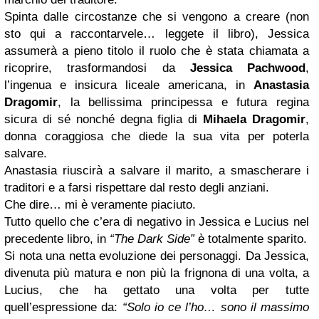
Spinta dalle circostanze che si vengono a creare (non
sto qui a raccontarvele… leggete il libro), Jessica
assumerà a pieno titolo il ruolo che è stata chiamata a
ricoprire, trasformandosi da
Jessica Pachwood
,
l’ingenua e insicura liceale americana, in
Anastasia
Dragomir
, la bellissima principessa e futura regina
sicura di sé nonché degna figlia di
Mihaela Dragomir
,
donna coraggiosa che diede la sua vita per poterla
salvare.
Anastasia riuscirà a salvare il marito, a smascherare i
traditori e a farsi rispettare dal resto degli anziani.
Che dire… mi è veramente piaciuto.
Tutto quello che c’era di negativo in Jessica e Lucius nel
precedente libro, in
“The Dark Side”
è totalmente sparito.
Si nota una netta evoluzione dei personaggi. Da Jessica,
divenuta più matura e non più la frignona di una volta, a
Lucius, che ha gettato una volta per tutte
quell’espressione da:
“Solo io ce l’ho… sono il massimo