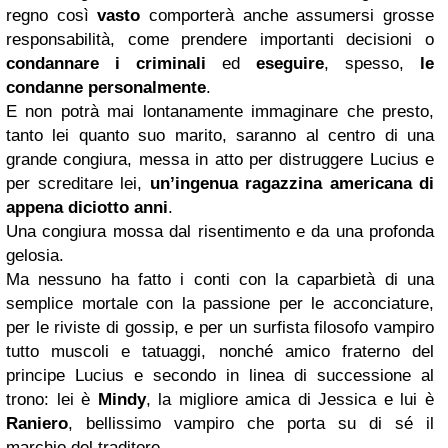
regno così
vasto
comporterà anche assumersi grosse
responsabilità, come prendere importanti decisioni o
condannare i criminali
ed
eseguire
, spesso,
le
condanne personalmente
.
E non potrà mai lontanamente immaginare che presto,
tanto lei quanto suo marito, saranno al centro di una
grande congiura, messa in atto per distruggere Lucius e
per screditare lei,
un’ingenua ragazzina americana di
appena diciotto anni
.
Una congiura mossa dal risentimento e da una profonda
gelosia.
Ma nessuno ha fatto i conti con la caparbietà di una
semplice mortale con la passione per le acconciature,
per le riviste di gossip, e per un surfista filosofo vampiro
tutto muscoli e tatuaggi, nonché amico fraterno del
principe Lucius e secondo in linea di successione al
trono: lei è
Mindy
, la migliore amica di Jessica e lui è
Raniero
, bellissimo vampiro che porta su di sé il
marchio del traditore.