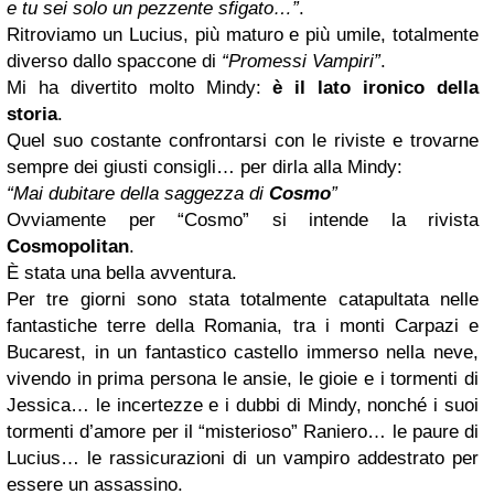
e tu sei solo un pezzente sfigato…”
.
Ritroviamo un Lucius, più maturo e più umile, totalmente
diverso dallo spaccone di
“Promessi Vampiri”
.
Mi ha divertito molto Mindy:
è il lato ironico della
storia
.
Quel suo costante confrontarsi con le riviste e trovarne
sempre dei giusti consigli… per dirla alla Mindy:
“Mai dubitare della saggezza di
Cosmo
”
Ovviamente per “Cosmo” si intende la rivista
Cosmopolitan
.
È stata una bella avventura.
Per tre giorni sono stata totalmente catapultata nelle
fantastiche terre della Romania, tra i monti Carpazi e
Bucarest, in un fantastico castello immerso nella neve,
vivendo in prima persona le ansie, le gioie e i tormenti di
Jessica… le incertezze e i dubbi di Mindy, nonché i suoi
tormenti d’amore per il “misterioso” Raniero… le paure di
Lucius… le rassicurazioni di un vampiro addestrato per
essere un assassino.