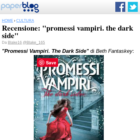
HOME
›
CULTURA
Recensione: "promessi vampiri. the dark
side"
Da
Blake16
@Blake_165
"Promessi Vampiri. The Dark Side"
di
Beth Fantaskey
:
Save