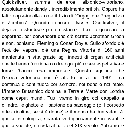
Quicksilver, summa dell’eroe albionico-vittoriano,
assolutamente dandy , incredibilmente british. Oppure ha
fatto copia-incolla come il tizio di “Orgoglio e Pregiudizio
e Zombies”. Quando conosci Ulysses Quicksilver, il
deja-vu ti stordisce per un istante e torni a guardare la
copertina, per convincerti che c’è scritto Jonathan Green
e non, poniamo, Fleming o Conan Doyle. Sullo sfondo c’è
l’età del vapore, c’è una Regina Vittoria di 160 anni
mantenuta in vita grazie agli innesti di organi artificiali
che le hanno funzionato oltre ogni più rosea aspettativa e
forse l’hanno resa immortale. Questo significa che
l’epoca vittoriana non è affatto finita nel 1901, ma
continua e continuerà per sempre, nel bene e nel male.
L’impero Britannico domina la Terra e Marte con Londra
come caput mundi. Tutti vanno in giro col cappello a
cilindro, le ghette e il bastone da passeggio (o il corsetto
e le crinoline, se si è donne) e il mondo ha due velocità:
quella tecnologica, sparata vertiginosamente in avanti e
quella sociale, rimasta al palo del XIX secolo. Abbiamo le