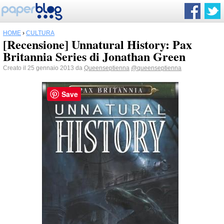
HOME
›
CULTURA
[Recensione] Unnatural History: Pax
Britannia Series di Jonathan Green
Creato il 25 gennaio 2013 da
Queenseptienna
@queenseptienna
Save