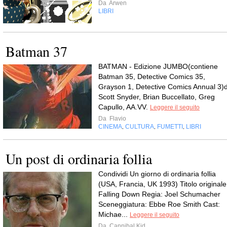
Da
Arwen
LIBRI
Batman 37
BATMAN - Edizione JUMBO(contiene
Batman 35, Detective Comics 35,
Grayson 1, Detective Comics Annual 3)d
Scott Snyder, Brian Buccellato, Greg
Capullo, AA.VV.
Leggere il seguito
Da
Flavio
CINEMA
CULTURA
FUMETTI
LIBRI
,
,
,
Un post di ordinaria follia
Condividi Un giorno di ordinaria follia
(USA, Francia, UK 1993) Titolo originale
Falling Down Regia: Joel Schumacher
Sceneggiatura: Ebbe Roe Smith Cast:
Michae...
Leggere il seguito
Da
Cannibal Kid