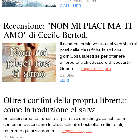
Da
Letteratura Horror
GIALLI
LIBRI
,
Recensione: "NON MI PIACI MA TI
AMO" di Cecile Bertod.
Il caso editoriale venuto dal webAi primi
posti delle classifiche in soli due
giorniCosa faresti se per ottenere
un'eredità ti chiedessero di sposarti?
Genere:...
Leggere il seguito
Da
Blog
LIBRI
Oltre i confini della propria libreria:
come la traduzione ci salva...
Se osserviamo con onestà la pila di volumi che giace sul nostro
comodino o scorriamo le classifiche dei bestseller settimanali,
noteremo quasi sicurament...
Leggere il seguito
Da
Nicolasit