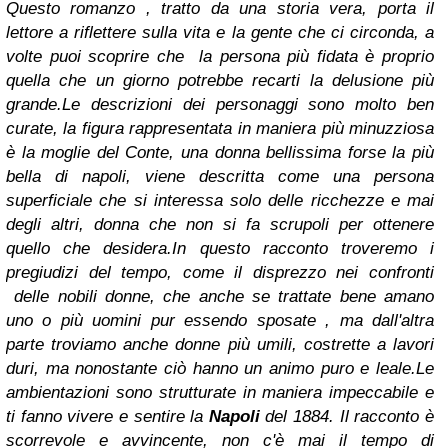
Questo romanzo , tratto da una storia vera, porta il
lettore a riflettere sulla vita e la gente che ci circonda, a
volte puoi scoprire che la persona più fidata è proprio
quella che un giorno potrebbe recarti la delusione più
grande.
Le descrizioni dei personaggi sono molto ben
curate, la figura rappresentata in maniera più minuzziosa
è la moglie del Conte, una donna bellissima forse la più
bella di napoli, viene descritta come una persona
superficiale che si interessa solo delle ricchezze e mai
degli altri, donna che non si fa scrupoli per ottenere
quello che desidera.
In questo racconto troveremo i
pregiudizi del tempo, come il disprezzo nei confronti
delle nobili donne, che anche se trattate bene amano
uno o più uomini pur essendo sposate , ma dall'altra
parte troviamo anche donne più umili, costrette a lavori
duri, ma nonostante ciò hanno un animo puro e leale.
Le
ambientazioni sono strutturate in maniera impeccabile e
ti fanno vivere e sentire la
Napoli
del 1884.
Il racconto è
scorrevole e avvincente, non c'è mai il tempo di