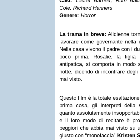
Cast:
Laurel Barnett, Ruth Bal
Cole, Richard Hanners
Genere:
Horror
La trama in breve:
Alicienne tor
lavorare come governante nella c
Nella casa vivono il padre con i du
poco prima. Rosalie, la figlia
antipatica, si comporta in modo st
notte, dicendo di incontrare degl
mai visto.
Questo film è la totale esaltazion
prima cosa, gli interpreti della 
quanto assolutamente insopportabil
e il loro modo di recitare è pr
peggiori che abbia mai visto su 
giusto con “monofaccia”
Kristen 