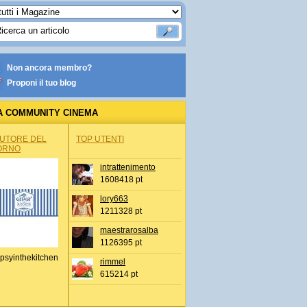
Non ancora membro?
Proponi il tuo blog
A COMMUNITY CINEMA
AUTORE DEL
TOP UTENTI
ORNO
intrattenimento
1608418 pt
lory663
1211328 pt
maestrarosalba
1126395 pt
psyinthekitchen
rimmel
615214 pt