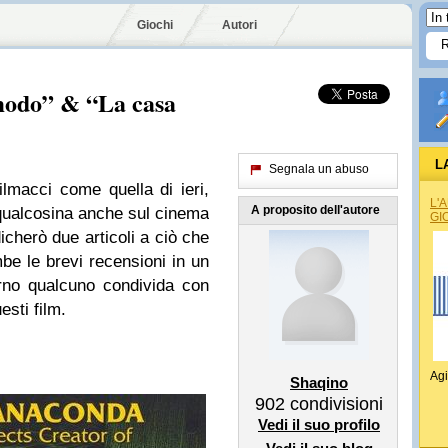
Giochi
Autori
modo” & “La casa
L
Segnala un abuso
ilmacci come quella di ieri,
L'
A proposito dell'autore
 qualcosina anche sul cinema
GI
cherò due articoli a ciò che
mbe le brevi recensioni in un
rno qualcuno condivida con
esti film.
Agi
Shaqino
902
condivisioni
Vedi il suo profilo