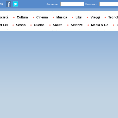
 su
Username
Password
ocietà
Cultura
Cinema
Musica
Libri
Viaggi
Tecnol
er Lei
Sesso
Cucina
Salute
Scienze
Media & Co