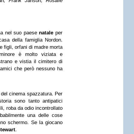
lan, Frank Janson, Rosalie
na nel suo paese
natale
per
asa della famiglia Nordon.
e figli, orfani di madre morta
 minore è molto viziata e
rano e vistia il cimitero di
i amici che però nessuno ha
e del cinema spazzatura. Per
storia sono tanto antipatici
i, roba da odio incontrollato
obabilmente una delle cose
uno schermo. Se la giocano
Stewart
.