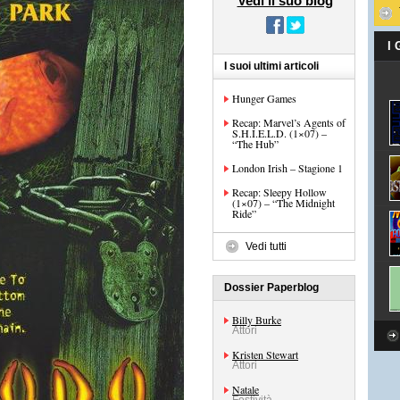
Vedi il suo blog
I
I suoi ultimi articoli
Hunger Games
Recap: Marvel’s Agents of
S.H.I.E.L.D. (1×07) –
“The Hub”
London Irish – Stagione 1
Recap: Sleepy Hollow
(1×07) – “The Midnight
Ride”
Vedi tutti
Dossier Paperblog
Billy Burke
Attori
Kristen Stewart
Attori
Natale