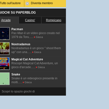
Tutto sull'autore
Diventa membro
 GIOCHI SU PAPERBLOG
Arcade
Casino'
Rompicapo
Pacman
Pac-Man é un video gioco creato nel
1979 da Toru......
Gioca
Nostradamus
Nostradamus è un gioco " shoot them
up" con una......
Gioca
Magical Cat Adventure
Riscopri Magical Cat Adventure, un
gioco d'arcade......
Gioca
Snake
Snake è un videogioco presente in
molti......
Gioca
Scopri lo spazio giochi di