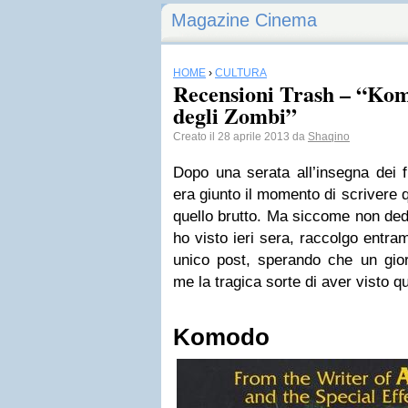
Magazine Cinema
HOME
›
CULTURA
Recensioni Trash – “Ko
degli Zombi”
Creato il 28 aprile 2013 da
Shaqino
Dopo una serata all’insegna dei f
era giunto il momento di scrivere
quello brutto. Ma siccome non dedi
ho visto ieri sera, raccolgo entra
unico post, sperando che un gio
me la tragica sorte di aver visto qu
Komodo