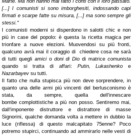
Marte. Ma non hanno mai fatto i conti con il loro passato.
[...] I comunisti si sono imborghesiti, indossando capi
firmati e scarpe fatte su misura, [...] ma sono sempre gli
stessi."
I comunisti moderni si disperdono in salotti chic e non
più in case del popolo: è questa la ricetta magica per
trionfare a nuove elezioni. Muovendosi su più fronti,
qualcuno avrà mai il coraggio di chiedere cosa ne sarà
di tutti quegli
amici
o
doni di Dio
di matrice
comunista
quando si tratta di affari:
Putin, Lukashenko
e
Nazarbayev
su tutti.
Il fatto che nulla stupisca più non deve sorprendere, in
quanto una delle armi più vincenti del berlusconismo è
stata, da sempre, quella dell'innescare
bombe complottistiche a più non posso. Sentiremo mai,
dall'imponente distruttore e distrattore di masse
Signorini, qualche domanda volta a mettere in dubbio la
luce (riflessa) di questo malcapitato 75enne? Poco
potremo stupirci, continuando ad ammirarlo nelle vesti di