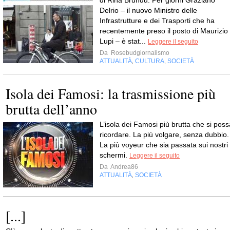
di Rina Brundu. Per giorni Graziano
Delrio – il nuovo Ministro delle
Infrastrutture e dei Trasporti che ha
recentemente preso il posto di Maurizio
Lupi – è stat...
Leggere il seguito
Da
Rosebudgiornalismo
ATTUALITÀ
CULTURA
SOCIETÀ
,
,
Isola dei Famosi: la trasmissione più
brutta dell’anno
L’isola dei Famosi più brutta che si poss
ricordare. La più volgare, senza dubbio.
La più voyeur che sia passata sui nostri
schermi.
Leggere il seguito
Da
Andrea86
ATTUALITÀ
SOCIETÀ
,
[...]