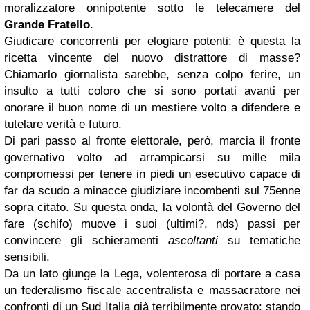
moralizzatore onnipotente sotto le telecamere del
Grande Fratello
.
Giudicare concorrenti per elogiare potenti: è questa la
ricetta vincente del nuovo distrattore di masse?
Chiamarlo giornalista sarebbe, senza colpo ferire, un
insulto a tutti coloro che si sono portati avanti per
onorare il buon nome di un mestiere volto a difendere e
tutelare verità e futuro.
Di pari passo al fronte elettorale, però, marcia il fronte
governativo volto ad arrampicarsi su mille mila
compromessi per tenere in piedi un esecutivo capace di
far da scudo a minacce giudiziare incombenti sul 75enne
sopra citato. Su questa onda, la volontà del Governo del
fare (schifo) muove i suoi (ultimi?, nds) passi per
convincere gli schieramenti
ascoltanti
su tematiche
sensibili.
Da un lato giunge la Lega, volenterosa di portare a casa
un federalismo fiscale accentralista e massacratore nei
confronti di un Sud Italia già terribilmente provato: stando