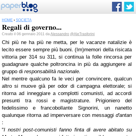
HOME
›
SOCIETÀ
Regali di governo...
Creato il 06 gennaio 2011 da
Alessandro
@AleTrasforini
Chi più ne ha più ne metta, per le vacanze natalizie è
lecito essere sempre più buoni. (Im)memori della risicata
vittoria per 314 su 311, si continua la folle rincorsa per
guadagnare qualche poltroncina in più da aggiungere al
gruppo di
responsabilità nazionale.
Nel mentre qualcuno fa le veci per convincere, qualcun
altro si muove già per odor di campagna elettorale; si
ritorna ad inneggiare a complotti comunisti, ad accordi
presunti tra rossi e magistrature. Prigioniero del
fedelissimo e francobollante Signorini, un nanetto
qualunque ritorna ad imperversare con messaggi
d'antan
:
"
I nostri post-comunisti fanno finta di avere abitato su