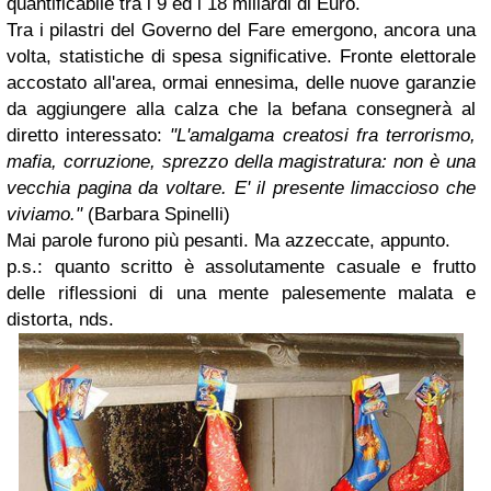
quantificabile tra i 9 ed i 18 miliardi di Euro.
Tra i pilastri del Governo del Fare emergono, ancora una
volta, statistiche di spesa significative. Fronte elettorale
accostato all'area, ormai ennesima, delle nuove garanzie
da aggiungere alla calza che la befana consegnerà al
diretto interessato:
"L'amalgama creatosi fra terrorismo,
mafia, corruzione, sprezzo della magistratura: non è una
vecchia pagina da voltare. E' il presente limaccioso che
viviamo."
(Barbara Spinelli)
Mai parole furono più pesanti. Ma azzeccate, appunto.
p.s.: quanto scritto è assolutamente casuale e frutto
delle riflessioni di una mente palesemente malata e
distorta, nds.