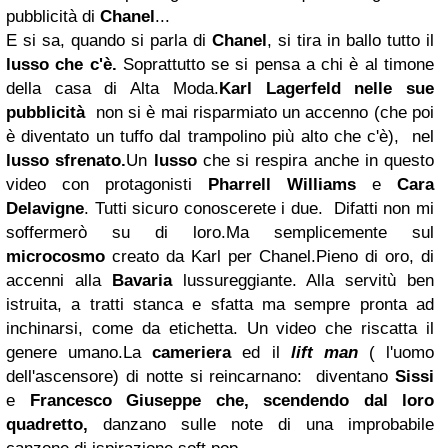
pubblicità di
Chanel
...
E si sa, quando si parla di
Chanel
, si tira in ballo tutto il
lusso che c'è.
Soprattutto se si pensa a chi è al timone
della casa di Alta Moda.
Karl Lagerfeld nelle sue
pubblicità
non si è mai risparmiato un accenno (che poi
è diventato un tuffo dal trampolino più alto che c'è), nel
lusso sfrenato.
Un
lusso
che si respira anche in questo
video con protagonisti
Pharrell Williams
e
Cara
Delavigne
. Tutti sicuro conoscerete i due. Difatti non mi
soffermerò su di loro.Ma semplicemente sul
microcosmo
creato da Karl per Chanel.Pieno di oro, di
accenni alla
Bavaria
lussureggiante. Alla servitù ben
istruita, a tratti stanca e sfatta ma sempre pronta ad
inchinarsi, come da etichetta. Un video che riscatta il
genere umano.La
cameriera
ed il
lift man
( l'uomo
dell'ascensore) di notte si reincarnano: diventano
Sissi
e
Francesco Giuseppe che, scendendo dal loro
quadretto,
danzano sulle note di una improbabile