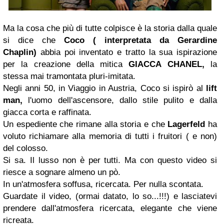
Ma la cosa che più di tutte colpisce è la storia dalla quale
si dice che
Coco ( interpretata da Gerardine
Chaplin)
abbia poi inventato e tratto la sua ispirazione
per la creazione della mitica
GIACCA CHANEL,
la
stessa mai
tramontata pluri-imitata.
Negli anni 50, in Viaggio in Austria, Coco si ispirò al
lift
man,
l'uomo dell'ascensore, dallo stile pulito e dalla
giacca corta e raffinata.
Un espediente che rimane alla storia e che
Lagerfeld
ha
voluto richiamare alla memoria di tutti i fruitori ( e non)
del colosso.
Si sa. Il lusso non è per tutti. Ma con questo video si
riesce a sognare almeno un pò.
In un'atmosfera soffusa, ricercata. Per nulla scontata.
Guardate il video, (ormai datato, lo so...!!!) e lasciatevi
prendere dall'atmosfera ricercata, elegante che viene
ricreata.