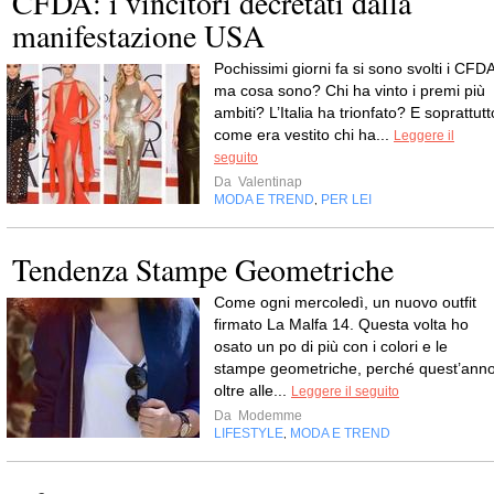
CFDA: i vincitori decretati dalla
manifestazione USA
Pochissimi giorni fa si sono svolti i CFDA
ma cosa sono? Chi ha vinto i premi più
ambiti? L’Italia ha trionfato? E soprattutt
come era vestito chi ha...
Leggere il
seguito
Da
Valentinap
MODA E TREND
PER LEI
,
Tendenza Stampe Geometriche
Come ogni mercoledì, un nuovo outfit
firmato La Malfa 14. Questa volta ho
osato un po di più con i colori e le
stampe geometriche, perché quest’ann
oltre alle...
Leggere il seguito
Da
Modemme
LIFESTYLE
MODA E TREND
,