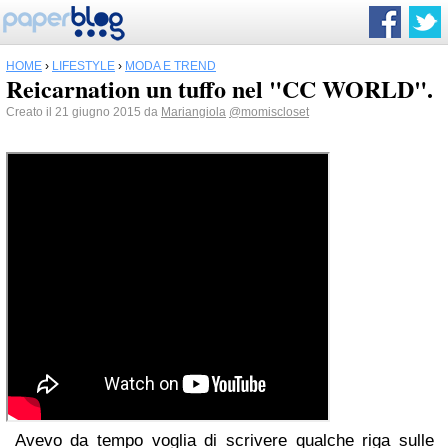
HOME
›
LIFESTYLE
›
MODA E TREND
Reicarnation un tuffo nel "CC WORLD".
Creato il 21 giugno 2015 da
Mariangiola
@momiscloset
Avevo da tempo voglia di scrivere qualche riga sulle