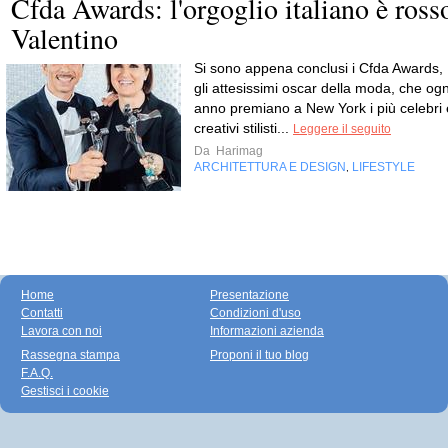
Cfda Awards: l'orgoglio italiano è ross
Valentino
Si sono appena conclusi i Cfda Awards,
gli attesissimi oscar della moda, che ogn
anno premiano a New York i più celebri 
creativi stilisti...
Leggere il seguito
Da
Harimag
ARCHITETTURA E DESIGN
LIFESTYLE
,
Home
Presentazione
Contatti
Condizioni d'uso
Lavora con noi
Informazioni azienda
Rassegna stampa
Proponi il tuo blog
F.A.Q.
Gestisci i cookie