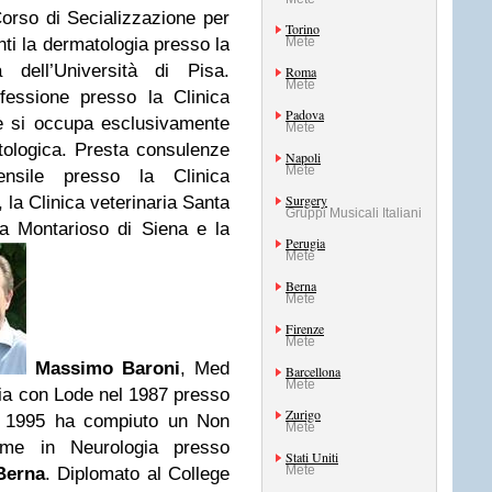
Corso di Secializzazione per
Torino
enti la dermatologia presso la
Mete
a dell’Università di Pisa.
Roma
Mete
fessione presso la Clinica
Padova
ve si occupa esclusivamente
Mete
tologica. Presta consulenze
Napoli
Mete
nsile presso la Clinica
Surgery
, la Clinica veterinaria Santa
Gruppi Musicali Italiani
ria Montarioso di Siena e la
Perugia
Mete
Berna
Mete
Firenze
Mete
Massimo Baroni
, Med
Barcellona
Mete
ria con Lode nel 1987 presso
Zurigo
al 1995 ha compiuto un Non
Mete
me in Neurologia presso
Stati Uniti
Mete
Berna
. Diplomato al College