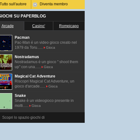
Tutto sull'autore
Diventa membro
 GIOCHI SU PAPERBLOG
Arcade
Casino'
Rompicapo
Pacman
Pac-Man é un video gioco creato nel
1979 da Toru......
Gioca
Nostradamus
Nostradamus è un gioco " shoot them
up" con una......
Gioca
Magical Cat Adventure
Riscopri Magical Cat Adventure, un
gioco d'arcade......
Gioca
Snake
Snake è un videogioco presente in
molti......
Gioca
Scopri lo spazio giochi di