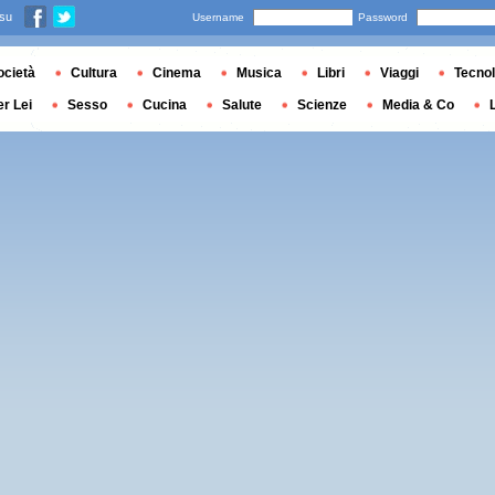
 su
Username
Password
ocietà
Cultura
Cinema
Musica
Libri
Viaggi
Tecnol
er Lei
Sesso
Cucina
Salute
Scienze
Media & Co