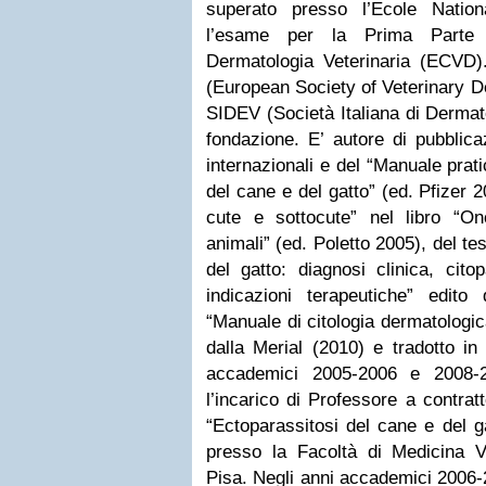
superato presso l’Ecole Nation
l’esame per la Prima Parte 
Dermatologia Veterinaria (ECVD)
(European Society of Veterinary D
SIDEV (Società Italiana di Dermato
fondazione. E’ autore di pubblica
internazionali e del “Manuale prat
del cane e del gatto” (ed. Pfizer 2
cute e sottocute” nel libro “On
animali” (ed. Poletto 2005), del t
del gatto: diagnosi clinica, cito
indicazioni terapeutiche” edit
“Manuale di citologia dermatologic
dalla Merial (2010) e tradotto in 
accademici 2005-2006 e 2008-2
l’incarico di Professore a contratt
“Ectoparassitosi del cane e del g
presso la Facoltà di Medicina Vet
Pisa. Negli anni accademici 2006