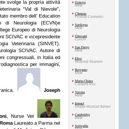
e svolge la propria attività
Genova
Mete
eterinaria “Val di Nievole”,
Clinique
ato membro dell’ Education
Prodotti Cosmetici
o di Neurologia (ECVN)e
Sardegna
Mete
ollege Europeo di Neurologia
Giussani
dent SCIVAC e vicepresidente
Cuochi
ogia Veterinaria (SINVET).
San Diego
eurologia SCIVAC. Autore di
Mete
oni congressuali, in Italia ed
Elisa
Musicisti Stranieri
urodiagnostica per immagini,
Bergamo
Mete
Maria Chiara
Cantanti lirici
cranica.
Joseph
Verona
Mete
Impact
Gruppi Musicali Italiani
Cambridge
oni
, Nurse Vet
Mete
Roma
Laureato a Parma nel
Senigallia