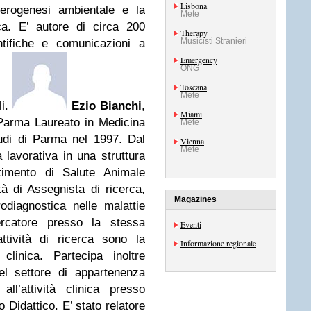
Lisbona
cerogenesi ambientale e la
Mete
ica. E’ autore di circa 200
Therapy
Musicisti Stranieri
entifiche e comunicazioni a
Emergency
ONG
Toscana
Mete
li.
Ezio Bianchi
,
Miami
Parma Laureato in Medicina
Mete
Studi di Parma nel 1997. Dal
Vienna
Mete
lavorativa in una struttura
rtimento di Salute Animale
tà di Assegnista di ricerca,
Magazines
rodiagnostica nelle malattie
rcatore presso la stessa
Eventi
ttività di ricerca sono la
Informazione regionale
clinica. Partecipa inoltre
 del settore di appartenenza
ll’attività clinica presso
o Didattico. E’ stato relatore