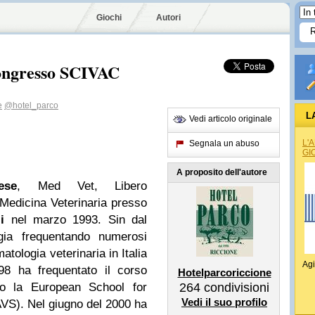
Giochi
Autori
Congresso SCIVAC
e
@hotel_parco
L
Vedi articolo originale
L'
Segnala un abuso
GI
A proposito dell'autore
ese
, Med Vet, Libero
 Medicina Veterinaria presso
i
nel marzo 1993. Sin dal
gia frequentando numerosi
atologia veterinaria in Italia
Agi
-98 ha frequentato il corso
Hotelparcoriccione
so la European School for
264
condivisioni
Vedi il suo profilo
VS). Nel giugno del 2000 ha