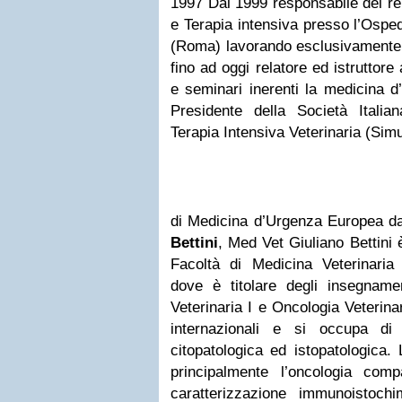
1997 Dal 1999 responsabile del re
e Terapia intensiva presso l’Osped
(Roma) lavorando esclusivamente 
fino ad oggi relatore ed istruttor
e seminari inerenti la medicina d
Presidente della Società Itali
Terapia Intensiva Veterinaria (Sim
di Medicina d’Urgenza Europea d
Bettini
, Med Vet Giuliano Bettini 
Facoltà di Medicina Veterinaria 
dove è titolare degli insegname
Veterinaria I e Oncologia Veterinar
internazionali e si occupa di 
citopatologica ed istopatologica. L
principalmente l’oncologia comp
caratterizzazione immunoistochim