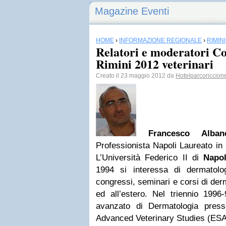
Magazine Eventi
HOME
›
INFORMAZIONE REGIONALE
›
RIMINI
Relatori e moderatori 
Rimini 2012 veterinari
Creato il 23 maggio 2012 da
Hotelparcoriccion
Francesco Alban
Professionista Napoli Laureato in
L’Università Federico II di
Napol
1994 si interessa di dermatolo
congressi, seminari e corsi di derm
ed all’estero. Nel triennio 1996
avanzato di Dermatologia pres
Advanced Veterinary Studies (ESA