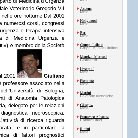
Mete
parto di Medicina d’Urgenza
ale Veterinario Gregorio VII
Ancona
Mete
nelle ore notturne Dal 2001
Hollywood
e a numerosi corsi, congressi
Mete
’urgenza e terapia intensiva
Bari
Mete
ana di Medicina Urgenza e
Gruppo Italiano
utiv) e membro della Società
Gruppi Musicali Italiani
Maurizio Martucci
Giornalisti
Liverpool
Mete
al 2001
Giuliano
Piemonte
è professore associato nella
Mete
dell’Università di Bologna,
Martini
Bevande alcooliche
nti di Anatomia Patologica
Glasgow
ia, delegato per le relazioni
Mete
diagnostica necroscopica,
Francesco Albanese
’attività di ricerca riguarda
Cantanti lirici
arata, e in particolare la
Rimini
Mete
ica di fattori prognostici