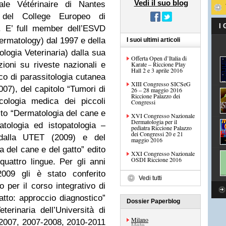
Vedi il suo blog
ale Vétérinaire di Nantes
del College Europeo di
I
. E’ full member dell’ESVD
ermatology) dal 1997 e della
I suoi ultimi articoli
logia Veterinaria) dalla sua
Offerta Open d’Italia di
zioni su riveste nazionali e
Karate – Riccione Play
Hall 2 e 3 aprile 2016
ico di parassitologia cutanea
XIII Congresso SICSeG
007), del capitolo “Tumori di
26 – 28 maggio 2016
Riccione Palazzo dei
cologia medica dei piccoli
Congressi
esto “Dermatologia del cane e
XVI Congresso Nazionale
Dermatologia per il
patologia ed istopatologia –
pediatra Riccione Palazzo
dei Congressi 20 e 21
o dalla UTET (2009) e del
maggio 2016
a del cane e del gatto” edito
XXI Congresso Nazionale
OSDI Riccione 2016
quattro lingue. Per gli anni
009 gli è stato conferito
Vedi tutti
o per il corso integrativo di
atto: approccio diagnostico”
Dossier Paperblog
erinaria dell’Università di
Milano
-2007, 2007-2008, 2010-2011
Mete