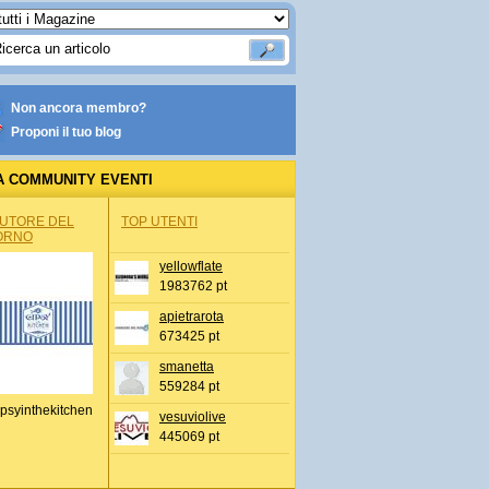
Non ancora membro?
Proponi il tuo blog
A COMMUNITY EVENTI
AUTORE DEL
TOP UTENTI
ORNO
yellowflate
1983762 pt
apietrarota
673425 pt
smanetta
559284 pt
psyinthekitchen
vesuviolive
445069 pt