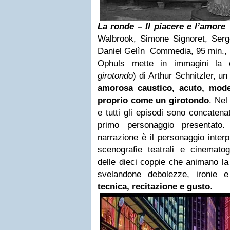
La ronde – Il piacere e l’amore
Walbrook, Simone Signoret, Ser
Daniel Gelìn Commedia, 95 min., 
Ophuls mette in immagini l
girotondo
) di Arthur Schnitzler, u
amorosa caustico, acuto, mode
proprio come un girotondo
. Nel
e tutti gli episodi sono concatenat
primo personaggio presentato
narrazione è il personaggio inter
scenografie teatrali e cinematog
delle dieci coppie che animano l
svelandone debolezze, ironie e
tecnica, recitazione e gusto
.