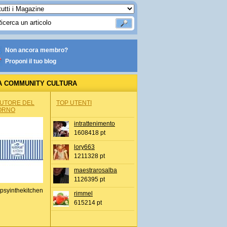
Non ancora membro?
Proponi il tuo blog
A COMMUNITY CULTURA
AUTORE DEL
TOP UTENTI
ORNO
intrattenimento
1608418 pt
lory663
1211328 pt
maestrarosalba
1126395 pt
psyinthekitchen
rimmel
615214 pt