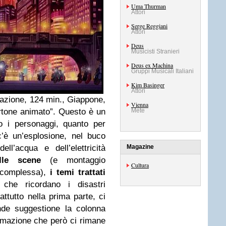
Uma Thurman
Attori
Serge Reggiani
Attori
Deus
Musicisti Stranieri
Deus ex Machina
Gruppi Musicali Italiani
Kim Basinger
Attori
azione, 124 min., Giappone,
Vienna
artone animato”. Questo è un
Mete
o i personaggi, quanto per
’è un’esplosione, nel buco
ll’acqua e dell’elettricità
Magazine
lle scene
(e montaggio
Cultura
complessa),
i temi trattati
e che ricordano i disastri
attutto nella prima parte, ci
nde suggestione la colonna
amazione che però ci rimane