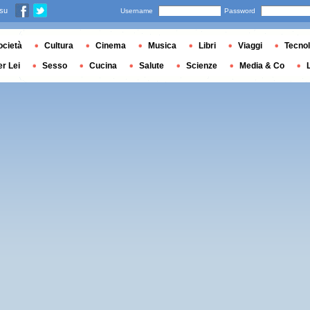
 su
Username
Password
ocietà
Cultura
Cinema
Musica
Libri
Viaggi
Tecnol
er Lei
Sesso
Cucina
Salute
Scienze
Media & Co