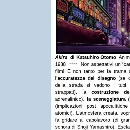
Akira
di Katsuhiro Otomo
Anim
1988
****
Non aspettativi un “c
film! E non tanto per la trama 
l’
accuratezza del disegno
(se c
della strada si vedono i tubi de
strappati), la
costruzione de
adrenalinico),
la sceneggiatura
(
(implicazioni post apocalittich
atomici). L’atmosfera creata, sopr
fa gridare al capolavoro (di gra
sonora di Shoji Yamashiro). Escl