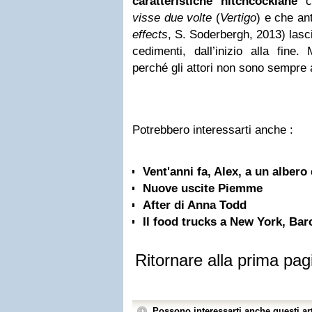
caratteristiche hitchcockiane
c
visse due volte
(
Vertigo
) e che an
effects
, S. Soderbergh, 2013) las
cedimenti, dall’inizio alla fine.
perché gli attori non sono sempr
Potrebbero interessarti anche :
Vent'anni fa, Alex, a un albero
Nuove uscite Piemme
After di Anna Todd
Il food trucks a New York, Bar
Ritornare alla prima pag
Possono interessarti anche questi art