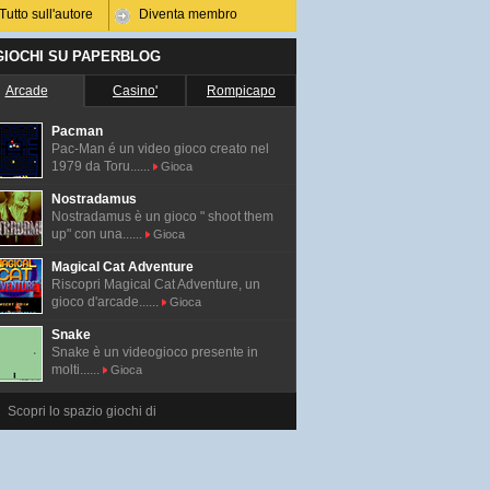
Tutto sull'autore
Diventa membro
 GIOCHI SU PAPERBLOG
Arcade
Casino'
Rompicapo
Pacman
Pac-Man é un video gioco creato nel
1979 da Toru......
Gioca
Nostradamus
Nostradamus è un gioco " shoot them
up" con una......
Gioca
Magical Cat Adventure
Riscopri Magical Cat Adventure, un
gioco d'arcade......
Gioca
Snake
Snake è un videogioco presente in
molti......
Gioca
Scopri lo spazio giochi di