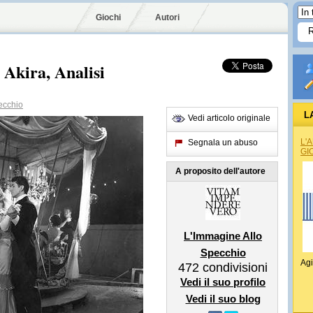
Giochi
Autori
Akira, Analisi
ecchio
L
Vedi articolo originale
L'
Segnala un abuso
GI
A proposito dell'autore
L'Immagine Allo
Specchio
Agi
472
condivisioni
Vedi il suo profilo
Vedi il suo blog