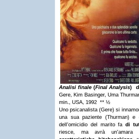
Analisi finale
(
Final Analysis
)
d
Gere, Kim Basinger, Uma Thurman,
min., USA, 1992 ** ½
Uno psicanalista (Gere) si innamor
una sua paziente (Thurman) e 
dell’omicidio del marito fa
di tu
riesce, ma avrà un’amara 