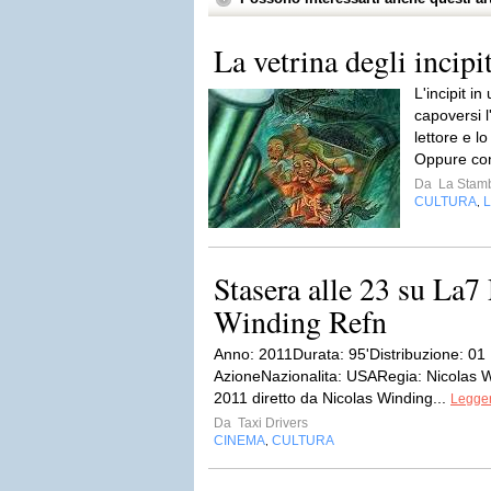
La vetrina degli incip
L'incipit in
capoversi l
lettore e lo
Oppure con
Da
La Stamb
CULTURA
L
,
Stasera alle 23 su La7
Winding Refn
Anno: 2011Durata: 95'Distribuzione: 01 
AzioneNazionalita: USARegia: Nicolas W
2011 diretto da Nicolas Winding...
Legger
Da
Taxi Drivers
CINEMA
CULTURA
,