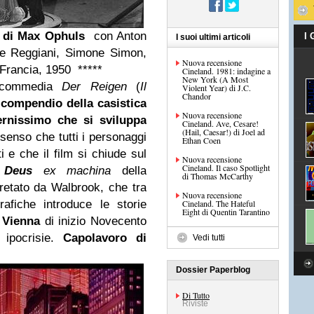
di Max Ophuls
con Anton
I
I suoi ultimi articoli
ge Reggiani, Simone Simon,
Nuova recensione
Francia, 1950 *****
Cineland. 1981: indagine a
New York (A Most
a commedia
Der Reigen
(
Il
Violent Year) di J.C.
Chandor
n
compendio della casistica
Nuova recensione
rnissimo che si sviluppa
Cineland. Ave, Cesare!
(Hail, Caesar!) di Joel ad
 senso che tutti i personaggi
Ethan Coen
i e che il film si chiude sul
Nuova recensione
Cineland. Il caso Spotlight
.
Deus
ex machina
della
di Thomas McCarthy
pretato da Walbrook, che tra
Nuova recensione
rafiche introduce le storie
Cineland. The Hateful
Eight di Quentin Tarantino
a
Vienna
di inizio Novecento
 ipocrisie.
Capolavoro di
Vedi tutti
Dossier Paperblog
Di Tutto
Riviste