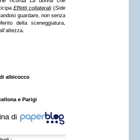
he ricorda
La donna che
ticipa
Effetti collaterali
(
Side
ciandosi guardare, non senza
 Merito della sceneggiatura,
e all’altezza.
 di albicocco
cellona e Parigi
ina di
icoli :