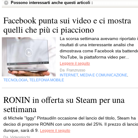
Possono interessarti anche questi articoli :
Facebook punta sui video e ci mostra
quelli che più ci piacciono
La scorsa settimana avevamo riportato i
risultati di una interessante analisi che
dimostrava come Facebook sta battend
YouTube, la piattaforma video per...
Leggere il seguito
Da
Franzrusso
INTERNET
MEDIA E COMUNICAZIONE
,
,
TECNOLOGIA
TELEFONIA MOBILE
,
RONIN in offerta su Steam per una
settimana
di Michele "Iggy" PintaudiIn occasione del lancio del titolo, Steam ha
deciso di proporre RONIN con uno sconto del 25%. Il prezzo di lancio
dunque, sarà di 9.
Leggere il seguito
Da
Videogiochi