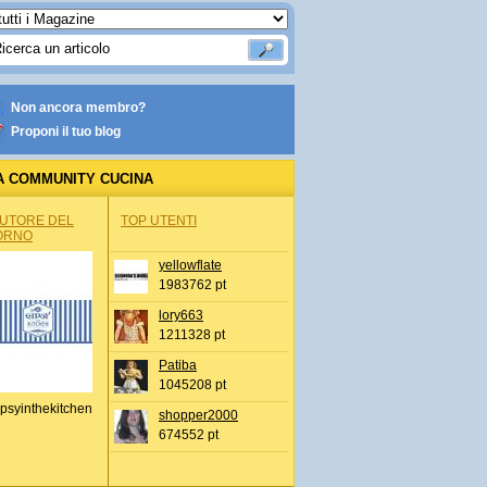
Non ancora membro?
Proponi il tuo blog
A COMMUNITY CUCINA
AUTORE DEL
TOP UTENTI
ORNO
yellowflate
1983762 pt
lory663
1211328 pt
Patiba
1045208 pt
psyinthekitchen
shopper2000
674552 pt