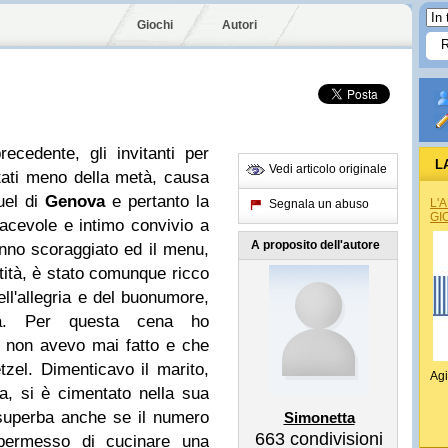
Giochi
Autori
cedente, gli invitanti per
L
Vedi articolo originale
tati meno della metà, causa
uel di
Genova
e pertanto la
L'
Segnala un abuso
GI
acevole e intimo convivio a
A proposito dell'autore
nno scoraggiato ed il menu,
tità, è stato comunque ricco
ell'allegria e del buonumore,
va.
Per questa cena ho
e non avevo mai fatto e che
etzel.
Dimenticavo il marito,
Agi
a, si è cimentato nella sua
superba anche se il numero
Simonetta
663
condivisioni
permesso di cucinare una