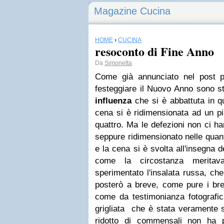
Magazine Cucina
HOME
›
CUCINA
resoconto di Fine Anno
Da
Simonetta
Come già annunciato nel post pre
festeggiare il Nuovo Anno sono s
influenza
che si è abbattuta in q
cena si è ridimensionata ad un pi
quattro.
Ma le defezioni non ci ha
seppure ridimensionato nelle quan
e la cena si è svolta all'insegna d
come la circostanza merita
sperimentato l'insalata russa, ch
posterò a breve, come pure i br
come da testimonianza fotografic
grigliata che è stata veramente 
ridotto di commensali non ha 