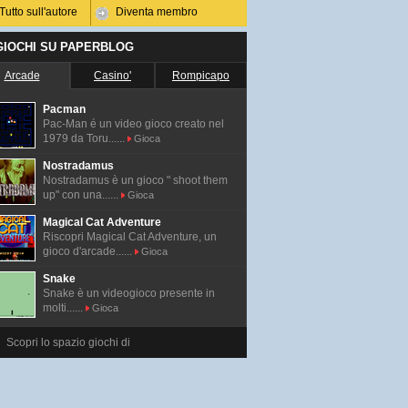
Tutto sull'autore
Diventa membro
 GIOCHI SU PAPERBLOG
Arcade
Casino'
Rompicapo
Pacman
Pac-Man é un video gioco creato nel
1979 da Toru......
Gioca
Nostradamus
Nostradamus è un gioco " shoot them
up" con una......
Gioca
Magical Cat Adventure
Riscopri Magical Cat Adventure, un
gioco d'arcade......
Gioca
Snake
Snake è un videogioco presente in
molti......
Gioca
Scopri lo spazio giochi di