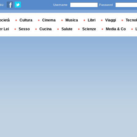
 su
Username
Password
ocietà
Cultura
Cinema
Musica
Libri
Viaggi
Tecnol
er Lei
Sesso
Cucina
Salute
Scienze
Media & Co