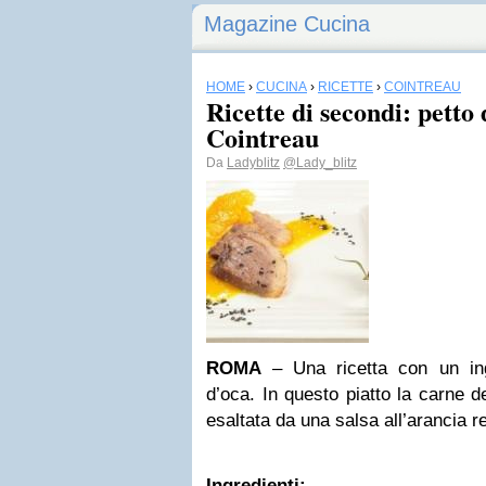
Magazine Cucina
HOME
›
CUCINA
›
RICETTE
›
COINTREAU
Ricette di secondi: petto 
Cointreau
Da
Ladyblitz
@Lady_blitz
ROMA
– Una ricetta con un ingr
d’oca. In questo piatto la carne d
esaltata da una salsa all’arancia r
Ingredienti: