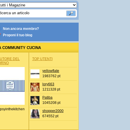
Non ancora membro?
Proponi il tuo blog
A COMMUNITY CUCINA
AUTORE DEL
TOP UTENTI
ORNO
yellowflate
1983762 pt
lory663
1211328 pt
Patiba
1045208 pt
psyinthekitchen
shopper2000
674552 pt