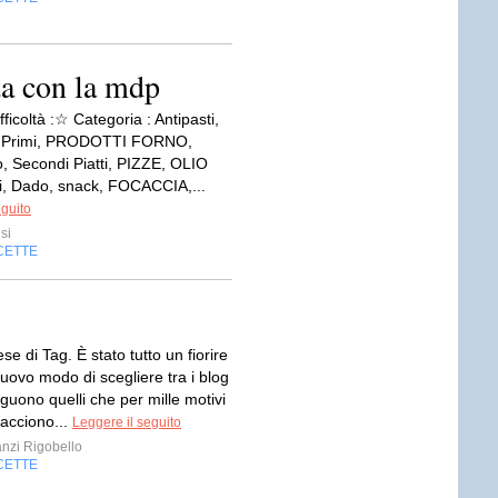
ta con la mdp
ifficoltà :☆ Categoria : Antipasti,
 Primi, PRODOTTI FORNO,
o, Secondi Piatti, PIZZE, OLIO
i, Dado, snack, FOCACCIA,...
eguito
si
CETTE
e di Tag. È stato tutto un fiorire
uovo modo di scegliere tra i blog
eguono quelli che per mille motivi
piacciono...
Leggere il seguito
anzi Rigobello
CETTE