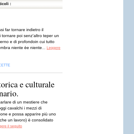
icoli :
si far tornare indietro il
tornare poi senz'altro teper un
terno e di profondoin cui tutto
mbra niente èe niente...
Leggere
CETTE
orica e culturale
nario.
e parlare di un mestiere che
gi cavalchi i mezzi di
one e possa apparire più uno
che un lavoro) è consolidato
ere il seguito