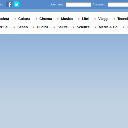
 su
Username
Password
ocietà
Cultura
Cinema
Musica
Libri
Viaggi
Tecnol
er Lei
Sesso
Cucina
Salute
Scienze
Media & Co