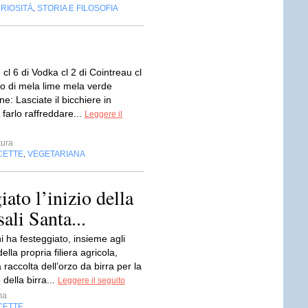
RIOSITÀ
STORIA E FILOSOFIA
,
: cl 6 di Vodka cl 2 di Cointreau cl
lato di mela lime mela verde
e: Lasciate il bicchiere in
 farlo raffreddare...
Leggere il
ura
CETTE
VEGETARIANA
,
iato l’inizio della
ali Santa...
i ha festeggiato, insieme agli
della propria filiera agricola,
la raccolta dell’orzo da birra per la
della birra...
Leggere il seguito
ma
CETTE