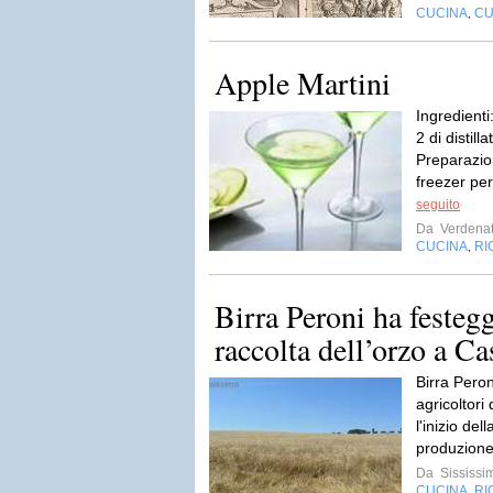
CUCINA
CU
,
Apple Martini
Ingredienti
2 di distil
Preparazion
freezer per
seguito
Da
Verdenat
CUCINA
RI
,
Birra Peroni ha festegg
raccolta dell’orzo a Cas
Birra Peron
agricoltori 
l'inizio del
produzione 
Da
Sississi
CUCINA
RI
,