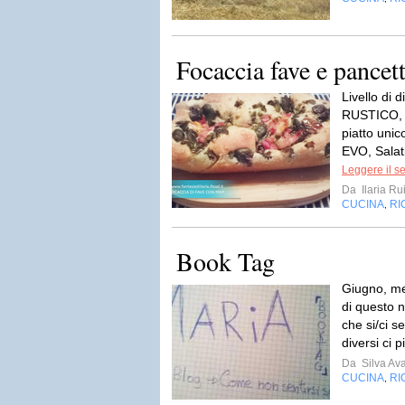
Focaccia fave e pancet
Livello di d
RUSTICO,
piatto unic
EVO, Salat
Leggere il s
Da
Ilaria Rui
CUCINA
RI
,
Book Tag
Giugno, mes
di questo n
che si/ci s
diversi ci 
Da
Silva Av
CUCINA
RI
,