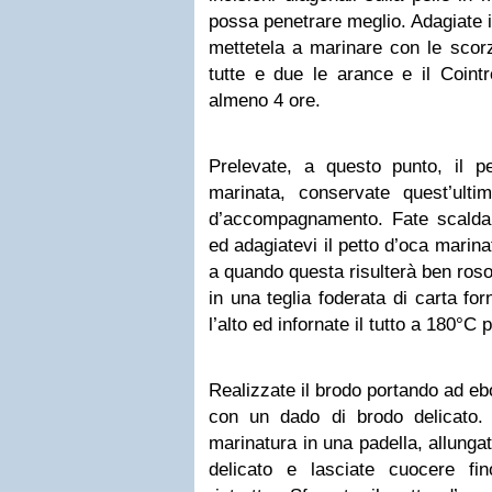
possa penetrare meglio. Adagiate il
mettetela a marinare con le scorz
tutte e due le arance e il Coint
almeno 4 ore.
Prelevate, a questo punto, il pe
marinata, conservate quest’ulti
d’accompagnamento. Fate scaldar
ed adagiatevi il petto d’oca marinat
a quando questa risulterà ben rosol
in una teglia foderata di carta for
l’alto ed infornate il tutto a 180°C 
Realizzate il brodo portando ad eb
con un dado di brodo delicato. N
marinatura in una padella, allunga
delicato e lasciate cuocere fi