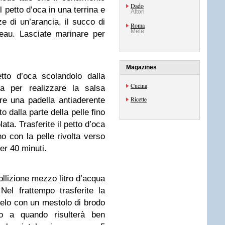
Dado
 petto d’oca in una terrina e
Attori
e di un’arancia, il succo di
Roma
Mete
reau. Lasciate marinare per
Magazines
tto d’oca scolandolo dalla
Cucina
ma per realizzare la salsa
Ricette
e una padella antiaderente
o dalla parte della pelle fino
ata. Trasferite il petto d’oca
no con la pelle rivolta verso
per 40 minuti.
ollizione mezzo litro d’acqua
el frattempo trasferite la
telo con un mestolo di brodo
no a quando risulterà ben