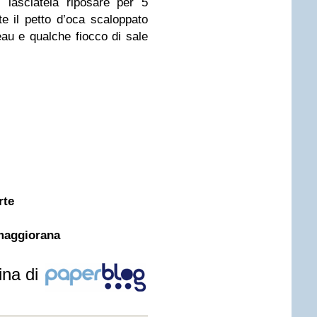
a, lasciatela riposare per 5
te il petto d’oca scaloppato
eau e qualche fiocco di sale
rte
 maggiorana
ina di