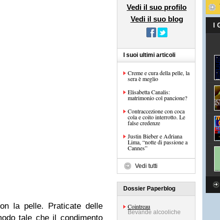
Vedi il suo profilo
Vedi il suo blog
I
I suoi ultimi articoli
Creme e cura della pelle, la
sera è meglio
Elisabetta Canalis:
matrimonio col pancione?
Contraccezione con coca
cola e coito interrotto. Le
false credenze
Justin Bieber e Adriana
Lima, “notte di passione a
Cannes”
Vedi tutti
Dossier Paperblog
n la pelle. Praticate delle
Cointreau
Bevande alcooliche
 modo tale che il condimento