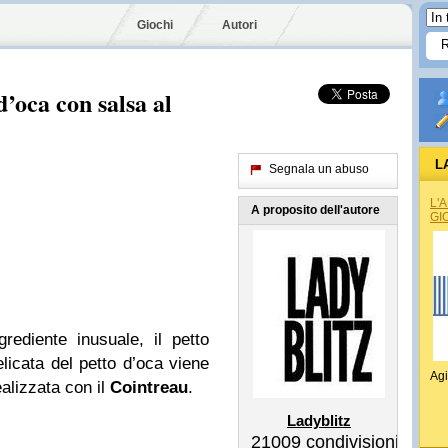
Giochi
Autori
d’oca con salsa al
L
Segnala un abuso
L'
A proposito dell'autore
GI
ediente inusuale, il petto
elicata del petto d’oca viene
Agi
ealizzata con il
Cointreau
.
Ladyblitz
21009
condivisioni