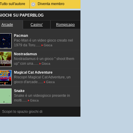
Tutto sull'autore
Diventa membro
 GIOCHI SU PAPERBLOG
Arcade
Casino'
Rompicapo
Pacman
Pac-Man é un video gioco creato nel
1979 da Toru......
Gioca
Nostradamus
Nostradamus è un gioco " shoot them
up" con una......
Gioca
Magical Cat Adventure
Riscopri Magical Cat Adventure, un
gioco d'arcade......
Gioca
Snake
Snake è un videogioco presente in
molti......
Gioca
Scopri lo spazio giochi di