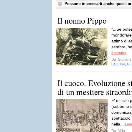
Possono interessarti anche questi art
Il nonno Pippo
"...Se potes
mondofarei 
attimo di e
sembra, se
il seguito
Da
Giuliana
CUCINA
RI
,
Il cuoco. Evoluzione st
di un mestiere straordi
E' difficil
(sebbene og
comunicazi
spettacolo 
nella...
Legg
Da
Aldo