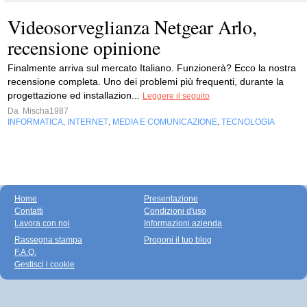
Videosorveglianza Netgear Arlo,
recensione opinione
Finalmente arriva sul mercato Italiano. Funzionerà? Ecco la nostra
recensione completa. Uno dei problemi più frequenti, durante la
progettazione ed installazion...
Leggere il seguito
Da
Mischa1987
INFORMATICA
INTERNET
MEDIA E COMUNICAZIONE
TECNOLOGIA
,
,
,
Home
Presentazione
Contatti
Condizioni d'uso
Lavora con noi
Informazioni azienda
Rassegna stampa
Proponi il tuo blog
F.A.Q.
Gestisci i cookie