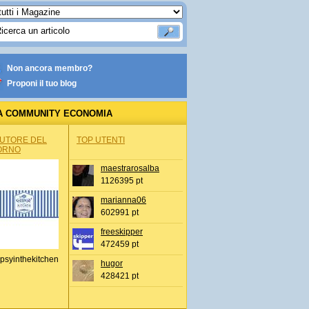
Non ancora membro?
Proponi il tuo blog
A COMMUNITY ECONOMIA
AUTORE DEL
TOP UTENTI
ORNO
maestrarosalba
1126395 pt
marianna06
602991 pt
freeskipper
472459 pt
psyinthekitchen
hugor
428421 pt