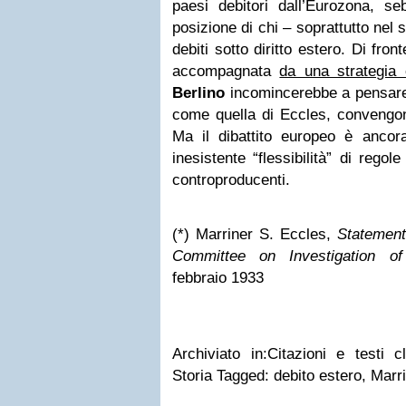
paesi debitori dall’Eurozona, s
posizione di chi – soprattutto nel 
debiti sotto diritto estero. Di fro
accompagnata
da una strategia c
Berlino
incomincerebbe a pensare 
come quella di Eccles, convengono
Ma il dibattito europeo è ancora
inesistente “flessibilità” di rego
controproducenti.
(*) Marriner S. Eccles,
Statement
Committee on Investigation o
febbraio 1933
Archiviato in:Citazioni e testi 
Storia Tagged: debito estero, Marr