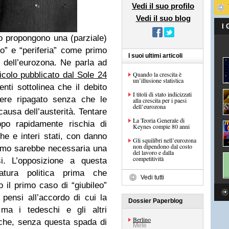
Vedi il suo profilo
Vedi il suo blog
I
o propongono una (parziale)
ro” e “periferia” come primo
I suoi ultimi articoli
i dell’eurozona. Ne parla ad
ticolo pubblicato dal Sole 24
Quando la crescita è
un’illusione statistica
nti sottolinea che il debito
I titoli di stato indicizzati
ere ripagato senza che le
alla crescita per i paesi
dell’eurozona
ausa dell’austerità. Tentare
La Teoria Generale di
ppo rapidamente rischia di
Keynes compie 80 anni
e e interi stati, con danno
Gli squilibri nell’eurozona
non dipendono dal costo
nimo sarebbe necessaria una
del lavoro e dalla
competitività
si. L’opposizione a questa
tura politica prima che
Vedi tutti
il primo caso di “giubileo”
i pensi all’accordo di cui la
Dossier Paperblog
ma i tedeschi e gli altri
Berlino
 che, senza questa spada di
Mete