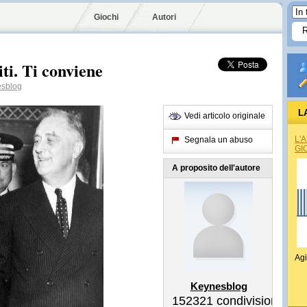
Giochi
Autori
iti. Ti conviene
sblog
L
Vedi articolo originale
L'
Segnala un abuso
GI
A proposito dell'autore
Agi
Keynesblog
152321
condivisioni