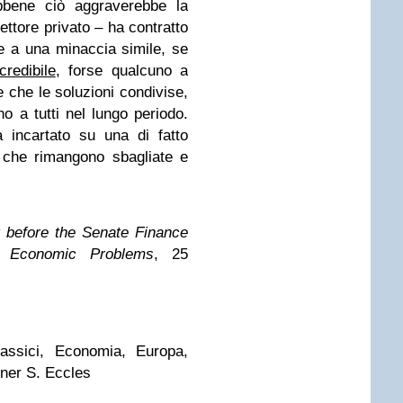
ebbene ciò aggraverebbe la
settore privato – ha contratto
nte a una minaccia simile, se
redibile
, forse qualcuno a
che le soluzioni condivise,
 a tutti nel lungo periodo.
 incartato su una di fatto
le che rimangono sbagliate e
 before the Senate Finance
f Economic Problems
, 25
classici, Economia, Europa,
iner S. Eccles