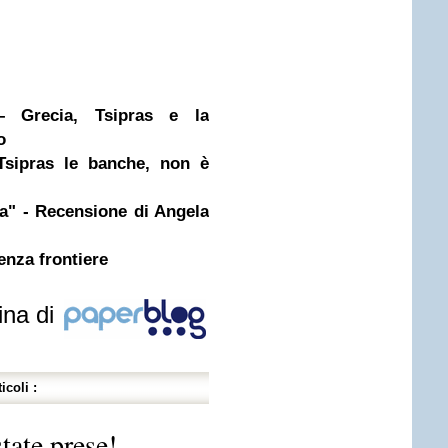
– Grecia, Tsipras e la
o
 Tsipras le banche, non è
ia" - Recensione di Angela
senza frontiere
ina di
icoli :
tate prese!