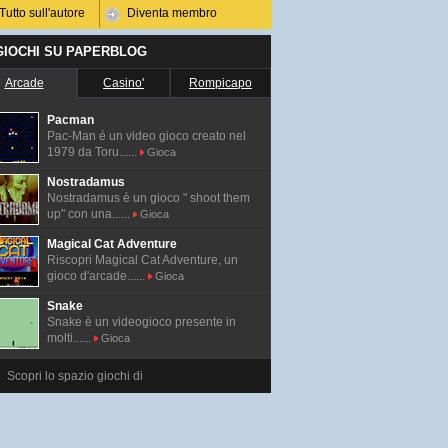
Tutto sull'autore
Diventa membro
 GIOCHI SU PAPERBLOG
Arcade
Casino'
Rompicapo
Pacman
Pac-Man é un video gioco creato nel
1979 da Toru......
Gioca
Nostradamus
Nostradamus è un gioco " shoot them
up" con una......
Gioca
Magical Cat Adventure
Riscopri Magical Cat Adventure, un
gioco d'arcade......
Gioca
Snake
Snake è un videogioco presente in
molti......
Gioca
Scopri lo spazio giochi di