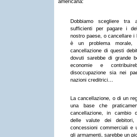
americana:
Dobbiamo scegliere tra a
sufficienti per pagare i deb
nostro paese, o cancellare i 
è un problema morale,
cancellazione di questi debi
dovuti sarebbe di grande be
economie e contribuir
disoccupazione sia nei pae
nazioni creditrici…
La cancellazione, o di un re
una base che praticamen
cancellazione, in cambio d
delle valute dei debitor
concessioni commerciali e u
gli armamenti, sarebbe un pi