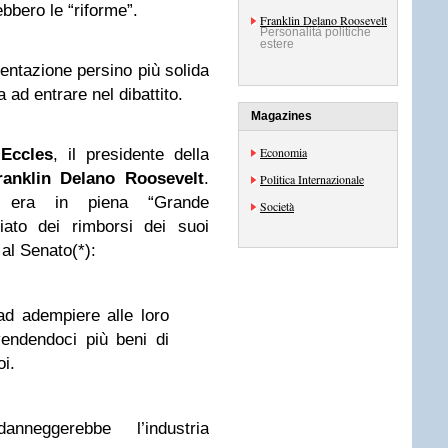
ebbero le “riforme”.
Franklin Delano Roosevelt
Personalità politiche
estere
entazione persino più solida
a ad entrare nel dibattito.
Magazines
Economia
 Eccles
, il presidente della
ranklin Delano Roosevelt
.
Politica Internazionale
a era in piena “Grande
Società
iato dei rimborsi dei suoi
 al Senato(*):
ad adempiere alle loro
endendoci più beni di
i.
neggerebbe l’industria