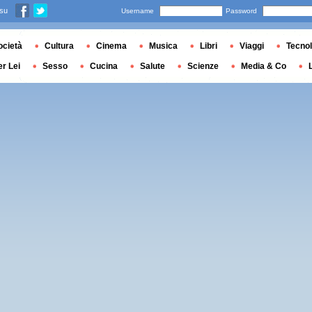
 su
Username
Password
ocietà
Cultura
Cinema
Musica
Libri
Viaggi
Tecnol
er Lei
Sesso
Cucina
Salute
Scienze
Media & Co