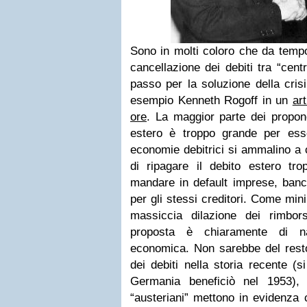
Sono in molti coloro che da temp
cancellazione dei debiti tra “cent
passo per la soluzione della cris
esempio Kenneth Rogoff in un
ar
ore
. La maggior parte dei propone
estero è troppo grande per ess
economie debitrici si ammalino a c
di ripagare il debito estero tro
mandare in default imprese, banch
per gli stessi creditori. Come mi
massiccia dilazione dei rimbor
proposta è chiaramente di na
economica. Non sarebbe del resto 
dei debiti nella storia recente (s
Germania beneficiò nel 1953), 
“austeriani” mettono in evidenza