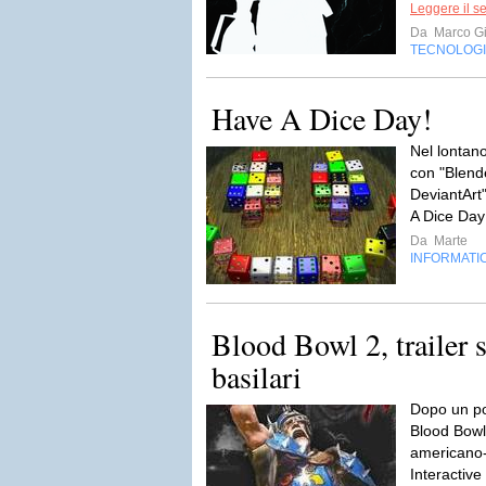
Leggere il s
Da
Marco Gi
TECNOLOG
Have A Dice Day!
Nel lontan
con "Blende
DeviantArt"
A Dice Day
Da
Marte
INFORMATI
Blood Bowl 2, trailer s
basilari
Dopo un po’
Blood Bowl 
americano-
Interactive