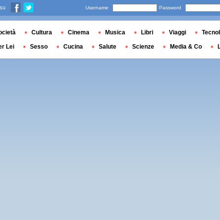
 su
Username
Password
ocietà
Cultura
Cinema
Musica
Libri
Viaggi
Tecnol
er Lei
Sesso
Cucina
Salute
Scienze
Media & Co