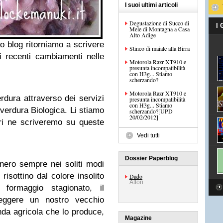
I suoi ultimi articoli
Degustazione di Succo di
I
Mele di Montagna a Casa
Alto Adige
 blog ritorniamo a scrivere
Stinco di maiale alla Birra
i recenti cambiamenti nelle
Motorola Razr XT910 e
presunta incompatibilità
con H3g... Stiamo
scherzando?
Motorola Razr XT910 e
erdura attraverso dei servizi
presunta incompatibilità
con H3g... Stiamo
 verdura Biologica. Li stiamo
scherzando?[UPD
20/02/2012]
ri ne scriveremo su queste
Vedi tutti
Dossier Paperblog
nero sempre nei soliti modi
isottino dal colore insolito
Dado
Attori
formaggio stagionato, il
leggere un nostro vecchio
enda agricola che lo produce,
Magazine