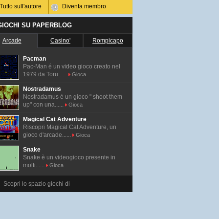
Tutto sull'autore
Diventa membro
 GIOCHI SU PAPERBLOG
Arcade
Casino'
Rompicapo
Pacman
Pac-Man é un video gioco creato nel
1979 da Toru......
Gioca
Nostradamus
Nostradamus è un gioco " shoot them
up" con una......
Gioca
Magical Cat Adventure
Riscopri Magical Cat Adventure, un
gioco d'arcade......
Gioca
Snake
Snake è un videogioco presente in
molti......
Gioca
Scopri lo spazio giochi di