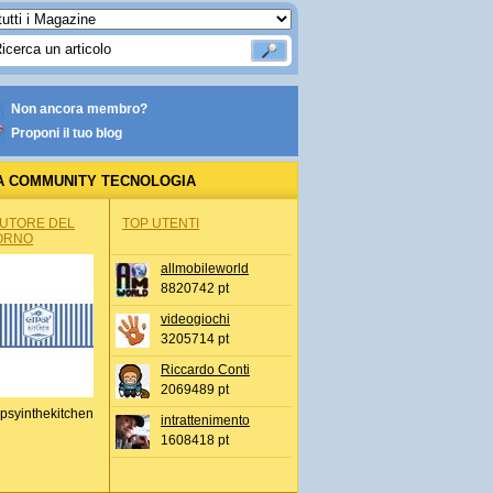
Non ancora membro?
Proponi il tuo blog
A COMMUNITY TECNOLOGIA
AUTORE DEL
TOP UTENTI
ORNO
allmobileworld
8820742 pt
videogiochi
3205714 pt
Riccardo Conti
2069489 pt
psyinthekitchen
intrattenimento
1608418 pt