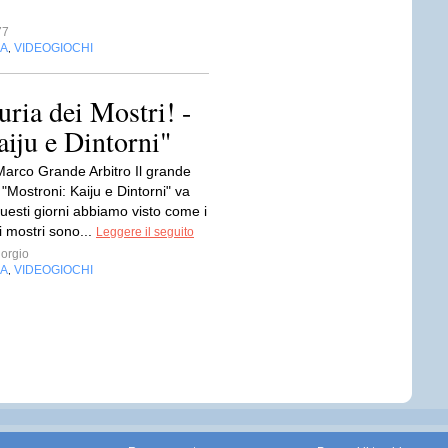
77
IA
VIDEOGIOCHI
,
ria dei Mostri! -
iju e Dintorni"
 Marco Grande Arbitro Il grande
 "Mostroni: Kaiju e Dintorni" va
questi giorni abbiamo visto come i
i mostri sono...
Leggere il seguito
orgio
IA
VIDEOGIOCHI
,