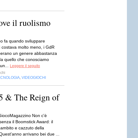
ove il ruolismo
o fa quando sviluppare
i costava molto meno, i GdR
i erano un genere abbastanza
 da quello che conosciamo
 un...
Leggere il seguito
chi
ECNOLOGIA
VIDEOGIOCHI
,
5 & The Reign of
 GiocoMagazzino Non c'è
senza il Boomstick Award: il
 ambito e cazzuto della
Quest'anno arrivano bei due ...