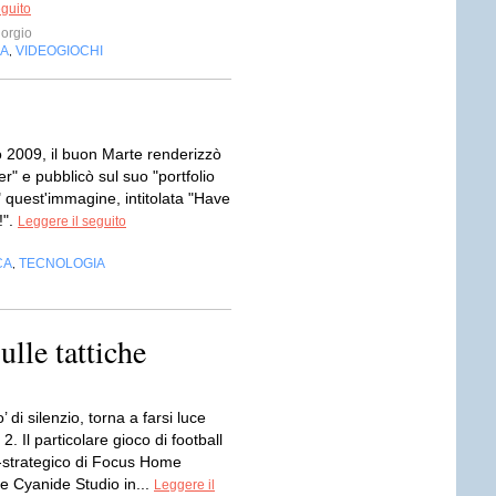
eguito
orgio
IA
VIDEOGIOCHI
,
o 2009, il buon Marte renderizzò
r" e pubblicò sul suo "portfolio
 quest'immagine, intitolata "Have
!".
Leggere il seguito
CA
TECNOLOGIA
,
ulle tattiche
 di silenzio, torna a farsi luce
2. Il particolare gioco di football
strategico di Focus Home
 e Cyanide Studio in...
Leggere il