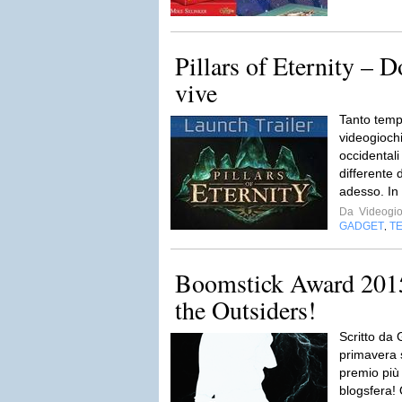
Pillars of Eternity – D
vive
Tanto temp
videogioch
occidental
differente
adesso. In
Da
Videogio
GADGET
T
,
Boomstick Award 201
the Outsiders!
Scritto da
primavera 
premio più
blogsfera! 