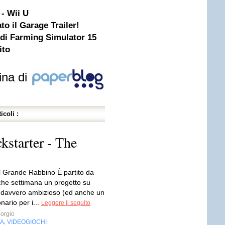
 - Wii U
to il Garage Trailer!
 di Farming Simulator 15
ito
ina di
icoli :
kstarter - The
Il Grande Rabbino È partito da
lche settimana un progetto su
r davvero ambizioso (ed anche un
onario per i...
Leggere il seguito
orgio
IA
VIDEOGIOCHI
,