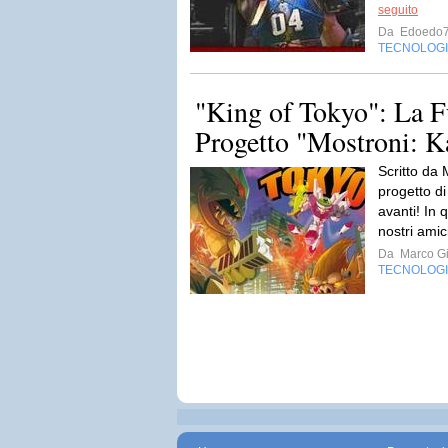
seguito
Da
Edoedo
TECNOLOG
"King of Tokyo": La Fu
Progetto "Mostroni: Ka
Scritto da
progetto di
avanti! In 
nostri amic
Da
Marco Gi
TECNOLOG