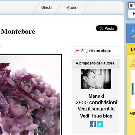
Giochi
Autori
e Montebore
6
L
Segnala un abuso
L'
A proposito dell'autore
GI
Manuki
2900
condivisioni
Vedi il suo profilo
Agi
Vedi il suo blog