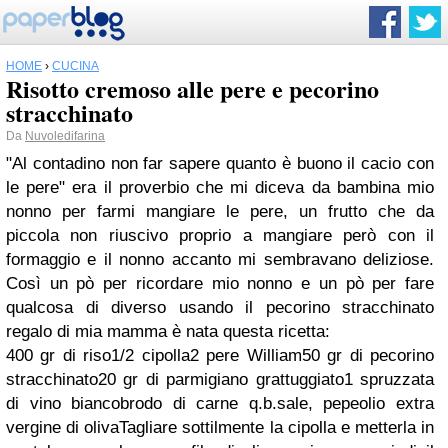
HOME
›
CUCINA
Risotto cremoso alle pere e pecorino
stracchinato
Da
Nuvoledifarina
"Al contadino non far sapere quanto è buono il cacio con
le pere" era il proverbio che mi diceva da bambina mio
nonno per farmi mangiare le pere, un frutto che da
piccola non riuscivo proprio a mangiare però con il
formaggio e il nonno accanto mi sembravano deliziose.
Così un pò per ricordare mio nonno e un pò per fare
qualcosa di diverso usando il pecorino stracchinato
regalo di mia mamma è nata questa ricetta:
400 gr di riso1/2 cipolla2 pere William50 gr di pecorino
stracchinato20 gr di parmigiano grattuggiato1 spruzzata
di vino biancobrodo di carne q.b.sale, pepeolio extra
vergine di olivaTagliare sottilmente la cipolla e metterla in