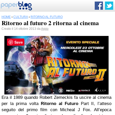
HOME
›
CULTURA
›
RITORNO AL FUTURO
Ritorno al futuro 2 ritorna al cinema
Creato il 14 ottobre 2013 da
Arpio
Save
Era il 1989 quando Robert Zemeckis fa uscire al cinema
per la prima volta
Ritorno al Futuro
Part II, l’atteso
seguito del primo film con Micheal J Fox. All’epoca