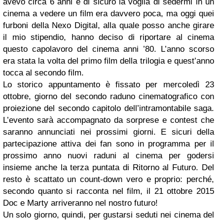
avevo circa 6 anni e di sicuro la voglia di sedermi in un
cinema a vedere un film era davvero poca, ma oggi quei
furboni della Nexo Digital, alla quale posso anche girare
il mio stipendio, hanno deciso di riportare al cinema
questo capolavoro del cinema anni ’80. L’anno scorso
era stata la volta del primo film della trilogia e quest’anno
tocca al secondo film.
Lo storico appuntamento è fissato per mercoledì 23
ottobre, giorno del secondo raduno cinematografico con
proiezione del secondo capitolo dell’intramontabile saga.
L’evento sarà accompagnato da sorprese e contest che
saranno annunciati nei prossimi giorni. E sicuri della
partecipazione attiva dei fan sono in programma per il
prossimo anno nuovi raduni al cinema per godersi
insieme anche la terza puntata di Ritorno al Futuro. Del
resto è scattato un count-down vero e proprio: perché,
secondo quanto si racconta nel film, il 21 ottobre 2015
Doc e Marty arriveranno nel nostro futuro!
Un solo giorno, quindi, per gustarsi seduti nei cinema del