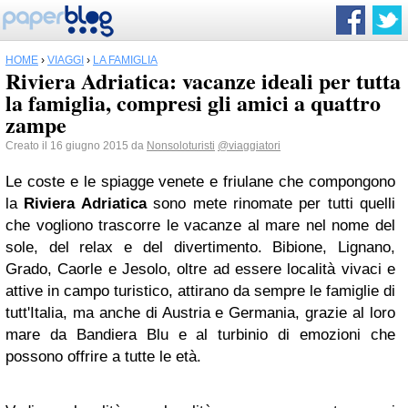
HOME
›
VIAGGI
›
LA FAMIGLIA
Riviera Adriatica: vacanze ideali per tutta
la famiglia, compresi gli amici a quattro
zampe
Creato il 16 giugno 2015 da
Nonsoloturisti
@viaggiatori
Le coste e le spiagge venete e friulane che compongono
la
Riviera Adriatica
sono mete rinomate per tutti quelli
che vogliono trascorre le vacanze al mare nel nome del
sole, del relax e del divertimento. Bibione, Lignano,
Grado, Caorle e Jesolo, oltre ad essere località vivaci e
attive in campo turistico, attirano da sempre le famiglie di
tutt'Italia, ma anche di Austria e Germania, grazie al loro
mare da Bandiera Blu e al turbinio di emozioni che
possono offrire a tutte le età.