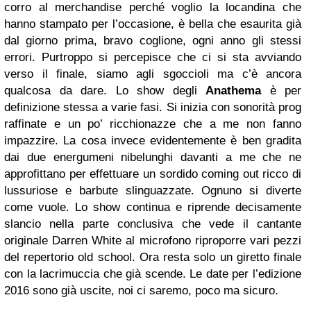
corro al merchandise perché voglio la locandina che
hanno stampato per l’occasione, è bella che esaurita già
dal giorno prima, bravo coglione, ogni anno gli stessi
errori. Purtroppo si percepisce che ci si sta avviando
verso il finale, siamo agli sgoccioli ma c’è ancora
qualcosa da dare. Lo show degli
Anathema
è per
definizione stessa a varie fasi. Si inizia con sonorità prog
raffinate e un po’ ricchionazze che a me non fanno
impazzire. La cosa invece evidentemente è ben gradita
dai due energumeni nibelunghi davanti a me che ne
approfittano per effettuare un sordido coming out ricco di
lussuriose e barbute slinguazzate. Ognuno si diverte
come vuole. Lo show continua e riprende decisamente
slancio nella parte conclusiva che vede il cantante
originale Darren White al microfono riproporre vari pezzi
del repertorio old school. Ora resta solo un giretto finale
con la lacrimuccia che già scende. Le date per l’edizione
2016 sono già uscite, noi ci saremo, poco ma sicuro.