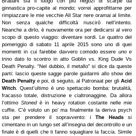
Brabant sia il luogo con più negozi di scarpe da
ginnastica pro-capite al mondo; vorrei approfittarne per
rimpiazzare le mie vecchie All Star nere oramai al limite.
Non senza qualche difficoltà riuscirò nell’intento.
Neanche a dirlo, è nuovamente ora per dedicarsi al vero
scopo di questo viaggio: diventare sordi. Le quattro del
pomeriggio di sabato 11 aprile 2015 sono uno di quei
momenti in cui farebbe davvero comodo essere
uno e
trino
dato lo scontro in atto Goblin vs. King Dude Vs
Death Penalty. “Nel dubbio, il metallo” si dice da queste
parti: lascio queste sagge parole guidarmi allo show dei
Death Penalty
e poi, di seguito, al Patronaat per gli
Acid
Witch
. Quest’ultimo è uno spettacolo bomba: brutalità,
fracasso totale, distruzione e cialtronaggine. Da allora
l’ottimo
Stoned
è in heavy rotation costante nelle mie
cuffie. C’è voluto un po’ ma finalmente la deriva psych
sta per prendere il sopravvento: i
The Heads
si
cimentano in un lungo set all’insegna del decontrollo e un
finale è di quelli che ti fanno squagliare la faccia. Simile