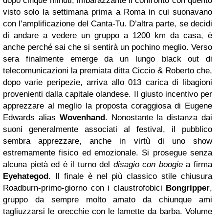
dopo cinque minuti, imbarazzante il confronto con quento
visto solo la settimana prima a Roma in cui suonavano
con l’amplificazione del Canta-Tu. D’altra parte, se decidi
di andare a vedere un gruppo a 1200 km da casa, è
anche perché sai che si sentirà un pochino meglio. Verso
sera finalmente emerge da un lungo black out di
telecomunicazioni la premiata ditta Ciccio & Roberto che,
dopo varie peripezie, arriva allo 013 carica di libagioni
provenienti dalla capitale olandese. Il giusto incentivo per
apprezzare al meglio la proposta coraggiosa di Eugene
Edwards alias
Wovenhand
. Nonostante la distanza dai
suoni generalmente associati al festival, il pubblico
sembra apprezzare, anche in virtù di uno show
estremamente fisico ed emozionale. Si prosegue senza
alcuna pietà ed è il turno del
disagio con boogie
a firma
Eyehategod
. Il finale è nel più classico stile chiusura
Roadburn-primo-giorno con i claustrofobici
Bongripper
,
gruppo da sempre molto amato da chiunque ami
tagliuzzarsi le orecchie con le lamette da barba. Volume