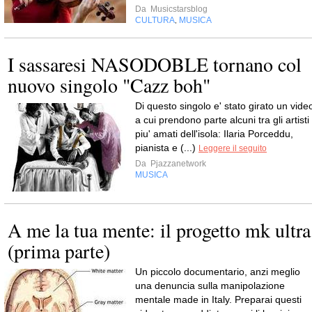
Da
Musicstarsblog
CULTURA
MUSICA
,
I sassaresi NASODOBLE tornano col
nuovo singolo "Cazz boh"
Di questo singolo e' stato girato un vide
a cui prendono parte alcuni tra gli artisti
piu' amati dell'isola: Ilaria Porceddu,
pianista e (...)
Leggere il seguito
Da
Pjazzanetwork
MUSICA
A me la tua mente: il progetto mk ultra
(prima parte)
Un piccolo documentario, anzi meglio
una denuncia sulla manipolazione
mentale made in Italy. Preparai questi