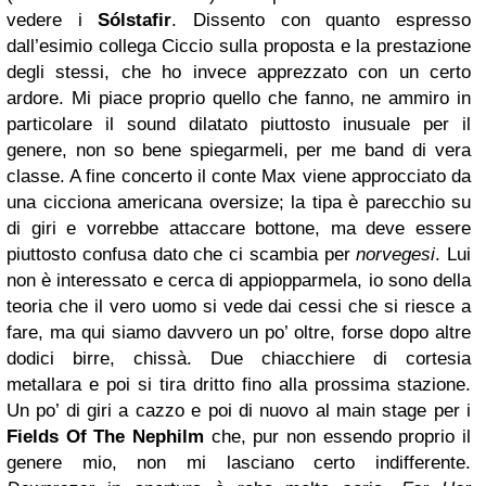
vedere i
Sólstafir
. Dissento con quanto espresso
dall’esimio collega Ciccio sulla proposta e la prestazione
degli stessi, che ho invece apprezzato con un certo
ardore. Mi piace proprio quello che fanno, ne ammiro in
particolare il sound dilatato piuttosto inusuale per il
genere, non so bene spiegarmeli, per me band di vera
classe. A fine concerto il conte Max viene approcciato da
una cicciona americana oversize; la tipa è parecchio su
di giri e vorrebbe attaccare bottone, ma deve essere
piuttosto confusa dato che ci scambia per
norvegesi
. Lui
non è interessato e cerca di appiopparmela, io sono della
teoria che il vero uomo si vede dai cessi che si riesce a
fare, ma qui siamo davvero un po’ oltre, forse dopo altre
dodici birre, chissà. Due chiacchiere di cortesia
metallara e poi si tira dritto fino alla prossima stazione.
Un po’ di giri a cazzo e poi di nuovo al main stage per i
Fields Of The Nephilm
che, pur non essendo proprio il
genere mio, non mi lasciano certo indifferente.