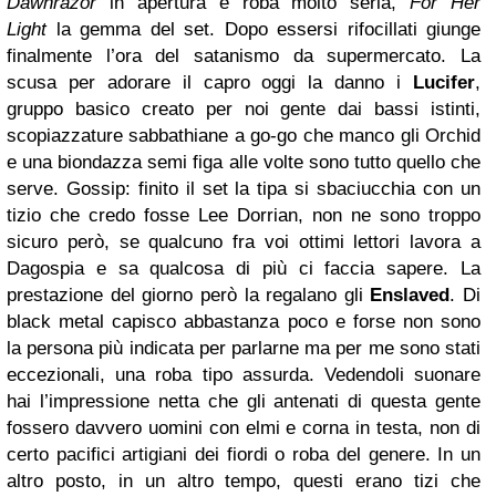
Dawnrazor
in apertura è roba molto seria,
For Her
Light
la gemma del set. Dopo essersi rifocillati giunge
finalmente l’ora del satanismo da supermercato. La
scusa per adorare il capro oggi la danno i
Lucifer
,
gruppo basico creato per noi gente dai bassi istinti,
scopiazzature sabbathiane a go-go che manco gli Orchid
e una biondazza semi figa alle volte sono tutto quello che
serve. Gossip: finito il set la tipa si sbaciucchia con un
tizio che credo fosse Lee Dorrian, non ne sono troppo
sicuro però, se qualcuno fra voi ottimi lettori lavora a
Dagospia e sa qualcosa di più ci faccia sapere. La
prestazione del giorno però la regalano gli
Enslaved
. Di
black metal capisco abbastanza poco e forse non sono
la persona più indicata per parlarne ma per me sono stati
eccezionali, una roba tipo assurda. Vedendoli suonare
hai l’impressione netta che gli antenati di questa gente
fossero davvero uomini con elmi e corna in testa, non di
certo pacifici artigiani dei fiordi o roba del genere. In un
altro posto, in un altro tempo, questi erano tizi che