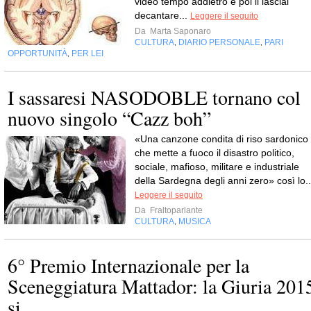
video tempo addietro e poi li lasciai
decantare...
Leggere il seguito
Da
Marta Saponaro
CULTURA
DIARIO PERSONALE
PARI
,
,
OPPORTUNITÀ
PER LEI
,
I sassaresi NASODOBLE tornano col
nuovo singolo “Cazz boh”
«Una canzone condita di riso sardonico
che mette a fuoco il disastro politico,
sociale, mafioso, militare e industriale
della Sardegna degli anni zero» così lo..
Leggere il seguito
Da
Fraltoparlante
CULTURA
MUSICA
,
6° Premio Internazionale per la
Sceneggiatura Mattador: la Giuria 201
si...