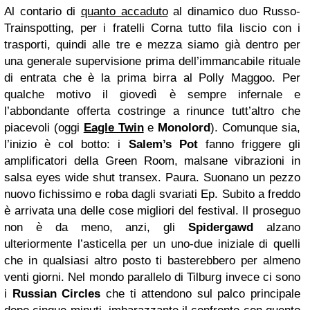
Al contario di
quanto accaduto
al dinamico duo Russo-
Trainspotting, per i fratelli Corna tutto fila liscio con i
trasporti, quindi alle tre e mezza siamo già dentro per
una generale supervisione prima dell’immancabile rituale
di entrata che è la prima birra al Polly Maggoo. Per
qualche motivo il giovedì è sempre infernale e
l’abbondante offerta costringe a rinunce tutt’altro che
piacevoli (oggi
Eagle Twin
e
Monolord
). Comunque sia,
l’inizio è col botto: i
Salem’s Pot
fanno friggere gli
amplificatori della Green Room, malsane vibrazioni in
salsa eyes wide shut transex. Paura. Suonano un pezzo
nuovo fichissimo e roba dagli svariati Ep. Subito a freddo
è arrivata una delle cose migliori del festival. Il proseguo
non è da meno, anzi, gli
Spidergawd
alzano
ulteriormente l’asticella per un uno-due iniziale di quelli
che in qualsiasi altro posto ti basterebbero per almeno
venti giorni. Nel mondo parallelo di Tilburg invece ci sono
i
Russian Circles
che ti attendono sul palco principale