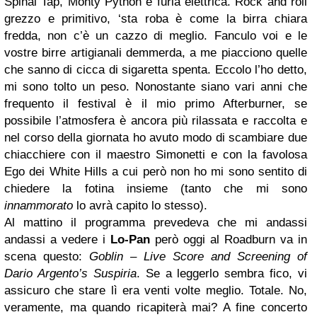
Spinal Tap, Monty Python e furia elettrica. Rock and roll
grezzo e primitivo, ‘sta roba è come la birra chiara
fredda, non c’è un cazzo di meglio. Fanculo voi e le
vostre birre artigianali demmerda, a me piacciono quelle
che sanno di cicca di sigaretta spenta. Eccolo l’ho detto,
mi sono tolto un peso. Nonostante siano vari anni che
frequento il festival è il mio primo Afterburner, se
possibile l’atmosfera è ancora più rilassata e raccolta e
nel corso della giornata ho avuto modo di scambiare due
chiacchiere con il maestro Simonetti e con la favolosa
Ego dei White Hills a cui però non ho mi sono sentito di
chiedere la fotina insieme (tanto che mi sono
innammorato
lo avrà capito lo stesso).
Al mattino il programma prevedeva che mi andassi
andassi a vedere i
Lo-Pan
però oggi al Roadburn va in
scena questo:
Goblin – Live Score and Screening of
Dario Argento’s Suspiria
. Se a leggerlo sembra fico, vi
assicuro che stare lì era venti volte meglio. Totale. No,
veramente, ma quando ricapiterà mai? A fine concerto