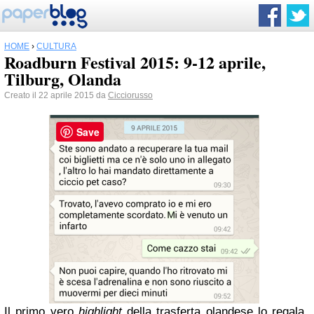
HOME
›
CULTURA
Roadburn Festival 2015: 9-12 aprile,
Tilburg, Olanda
Creato il 22 aprile 2015 da
Cicciorusso
Save
Il primo vero
highlight
della trasferta olandese lo regala