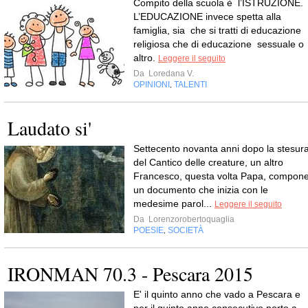
Compito della scuola è l’ISTRUZIONE.
L’EDUCAZIONE invece spetta alla
famiglia, sia che si tratti di educazione
religiosa che di educazione sessuale o
altro.
Leggere il seguito
Da
Loredana V.
OPINIONI
TALENTI
,
Laudato si'
Settecento novanta anni dopo la stesur
del Cantico delle creature, un altro
Francesco, questa volta Papa, compon
un documento che inizia con le
medesime parol...
Leggere il seguito
Da
Lorenzorobertoquaglia
POESIE
SOCIETÀ
,
IRONMAN 70.3 - Pescara 2015
E' il quinto anno che vado a Pescara e