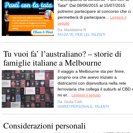
Tata!".Dal 08/06/2015 al 15/07/2015
potremo partecipare al concorso che ci
permetterà di partecipare...
Leggere il
seguito
Da
Maddalena R.
FAI DA TE
PER LEI
TALENTI
,
,
Tu vuoi fa’ l’australiano? – storie di
famiglie italiane a Melbourne
Il viaggio a Melbourne sta per finire,
proprio ora che avevo iniziato a
districarmi con disinvoltura nella rete
ferroviaria che collega il suburb al CBD 
mi er...
Leggere il seguito
Da
Giulia Calli
DIARIO PERSONALE
TALENTI
,
Considerazioni personali