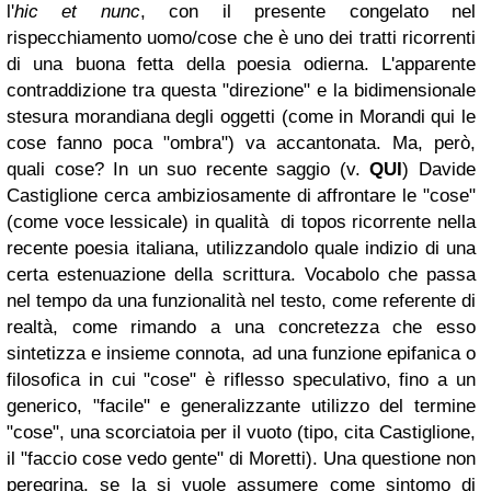
l'
hic et nunc
, con il presente congelato nel
rispecchiamento uomo/cose che è uno dei tratti ricorrenti
di una buona fetta della poesia odierna. L'apparente
contraddizione tra questa "direzione" e la bidimensionale
stesura morandiana degli oggetti (come in Morandi qui le
cose fanno poca "ombra") va accantonata. Ma, però,
quali cose? In un suo recente saggio (v.
QUI
) Davide
Castiglione cerca ambiziosamente di affrontare le "cose"
(come voce lessicale) in qualità di topos ricorrente nella
recente poesia italiana, utilizzandolo quale indizio di una
certa estenuazione della scrittura. Vocabolo che passa
nel tempo da una funzionalità nel testo, come referente di
realtà, come rimando a una concretezza che esso
sintetizza e insieme connota, ad una funzione epifanica o
filosofica in cui "cose" è riflesso speculativo, fino a un
generico, "facile" e generalizzante utilizzo del termine
"cose", una scorciatoia per il vuoto (tipo, cita Castiglione,
il "faccio cose vedo gente" di Moretti). Una questione non
peregrina, se la si vuole assumere come sintomo di