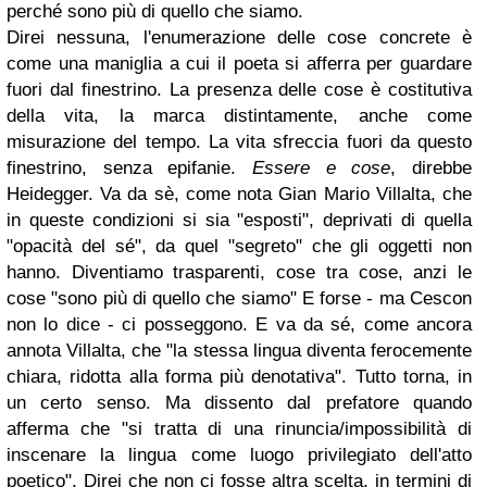
perché sono più di quello che siamo.
Direi nessuna, l'enumerazione delle cose concrete è
come una maniglia a cui il poeta si afferra per guardare
fuori dal finestrino. La presenza delle cose è costitutiva
della vita, la marca distintamente, anche come
misurazione del tempo. La vita sfreccia fuori da questo
finestrino, senza epifanie.
Essere e cose
, direbbe
Heidegger. Va da sè, come nota Gian Mario Villalta, che
in queste condizioni si sia "esposti", deprivati di quella
"opacità del sé", da quel "segreto" che gli oggetti non
hanno. Diventiamo trasparenti, cose tra cose, anzi le
cose "sono più di quello che siamo" E forse - ma Cescon
non lo dice - ci posseggono. E va da sé, come ancora
annota Villalta, che "la stessa lingua diventa ferocemente
chiara, ridotta alla forma più denotativa". Tutto torna, in
un certo senso. Ma dissento dal prefatore quando
afferma che "si tratta di una rinuncia/impossibilità di
inscenare la lingua come luogo privilegiato dell'atto
poetico". Direi che non ci fosse altra scelta, in termini di