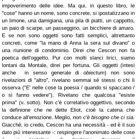
impoverimento delle idee. Ma qui, in questo libro, le
"cose" hanno un nome, sono concrete, si ipostatizzano in
un limone, una damigiana, una pila di piatti, un cappotto,
un paio di scarpe, un passeggino, un bicchiere di amaro.
E se non sono oggetti sono fatti semplici, altrettanto
concreti, come "la mano di Anna la sera sul divano" o
una riunione di condominio. Direi che Cescon non fa
poetica dell'oggetto. Pur con molti slanci lirici, siamo
lontani da Montale, direi per fortuna. Gli oggetti (intesi
anche in senso generale di
obiectum
) non sono
rivelazioni di "altro", rivelano semmai sé stessi o chi li
osserva ("E' nelle cose la poesia / quando si spaccano /
o si fanno vedere"). Rivelano che qualcosa "esiste
prima" (v. sotto). Non c'è correlativo oggettivo, secondo
la definione che ne dette Eliot, cioè la catena che
conduce all'emozione. Meglio,
non c'è bisogno che ci sia.
Giacchè, io credo, Cescon ha una necessità - ed è il suo
dato più interessante -: respingere l'anonimato delle cose