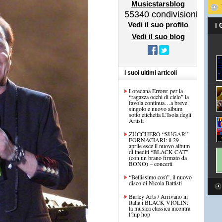
Musicstarsblog
55340
condivisioni
Vedi il suo profilo
I
Vedi il suo blog
I suoi ultimi articoli
Loredana Errore: per la
“ragazza occhi di cielo” la
favola continua…a breve
singolo e nuovo album
sotto etichetta L’Isola degli
Artisti
ZUCCHERO “SUGAR”
FORNACIARI: il 29
aprile esce il nuovo album
di inediti “BLACK CAT”
(con un brano firmato da
BONO) – concerti
“Bellissimo così”, il nuovo
disco di Nicola Battisti
Barley Arts / Arrivano in
Italia i BLACK VIOLIN:
la musica classica incontra
l’hip hop