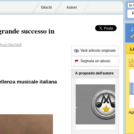
Giochi
Autori
nde successo in
sicStarStaff
L
Vedi articolo originale
L'
Segnala un abuso
GI
A proposito dell'autore
ellenza musicale italiana
Agi