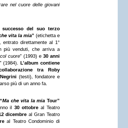
rare nel cuore delle giovani
l successo del suo terzo
he vita la mia
”
(etichetta e
 entrato direttamente al 1°
m più venduti, che arriva a
 col cuore
” (1993) e
30 anni
” (1984).
L’album
contiene
collaborazione tra Roby
 Negrini
(testi), fondatore e
rso più di un anno fa.
“
Ma che vita la mia
Tour”
anno il
30 ottobre
al Teatro
12 dicembre
al Gran Teatro
re
al Teatro Condominio di