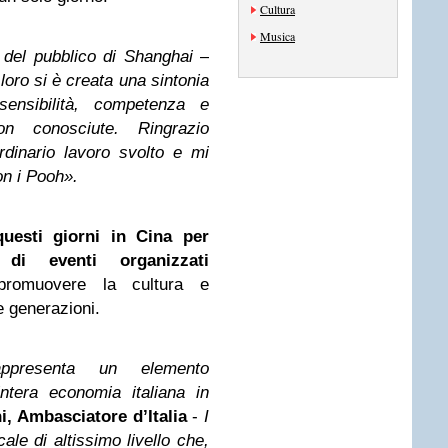
Cultura
Musica
 del pubblico di Shanghai
–
loro si è creata una sintonia
ensibilità, competenza e
on conosciute. Ringrazio
ordinario lavoro svolto e mi
on i Pooh».
questi giorni in Cina per
di eventi organizzati
omuovere la cultura e
e generazioni.
appresenta un elemento
ntera economia italiana in
i, Ambasciatore d’Italia
-
I
le di altissimo livello che,