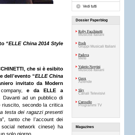
Vedi tutti
Dossier Paperblog
Roby Facchinetti
Musicisti Italiani
Pooh
nto
“ELLE China 2014 Style
Gruppi Musicali Italiani
Padova
Mete
Valerio Negrini
HINETTI, che si è esibito
Musicisti Italiani
e dell’evento “
ELLE China
Geox
Aziende
aniero invitato da Modern
Sky
c company,
e da ELLE
a
Canali Televisivi
. Davanti ad un pubblico di
Carosello
riuscito, secondo la critica
Programmi TV
la testa dei ragazzi presenti
a
”, tanto che l’account dei
 social network cinese) ha
Magazines
 un solo giorno.