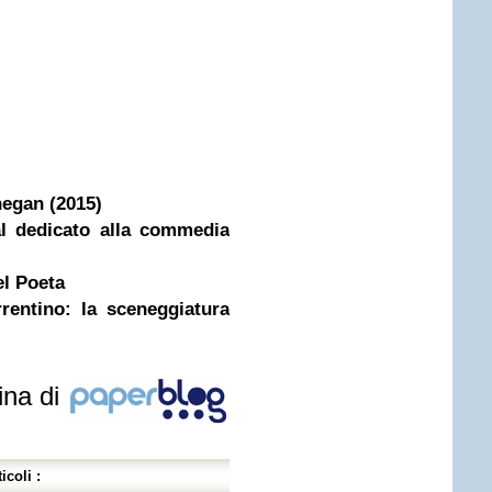
hegan (2015)
al dedicato alla commedia
el Poeta
rentino: la sceneggiatura
ina di
icoli :