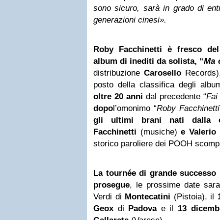
sono sicuro, sarà in grado di ent
generazioni cinesi».
Roby Facchinetti è fresco de
album di inediti da solista,
“
Ma c
distribuzione
Carosello
Records),
posto della classifica degli albu
oltre 20 anni
dal precedente “
Fai
dopo
l’omonimo “
Roby Facchinetti
gli ultimi brani nati dalla 
Facchinetti
(musiche)
e Valerio
storico paroliere dei POOH scompa
La tournée di grande successo 
prosegue
, le prossime date sar
Verdi di
Montecatini
(Pistoia), il
Geox
di
Padova
e il
13 dicemb