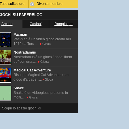
Tutto sull'autore
Diventa membro
 GIOCHI SU PAPERBLOG
Arcade
Casino'
Rompicapo
Pacman
Pac-Man é un video gioco creato nel
1979 da Toru......
Gioca
Nostradamus
Nostradamus è un gioco " shoot them
up" con una......
Gioca
Magical Cat Adventure
Riscopri Magical Cat Adventure, un
gioco d'arcade......
Gioca
Snake
Snake è un videogioco presente in
molti......
Gioca
Scopri lo spazio giochi di