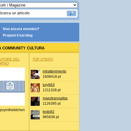
Non ancora membro?
Proponi il tuo blog
A COMMUNITY CULTURA
AUTORE DEL
TOP UTENTI
ORNO
intrattenimento
1608418 pt
lory663
1211328 pt
maestrarosalba
1126395 pt
psyinthekitchen
lesto82
965836 pt