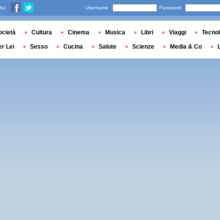
 su
Username
Password
ocietà
Cultura
Cinema
Musica
Libri
Viaggi
Tecnol
er Lei
Sesso
Cucina
Salute
Scienze
Media & Co