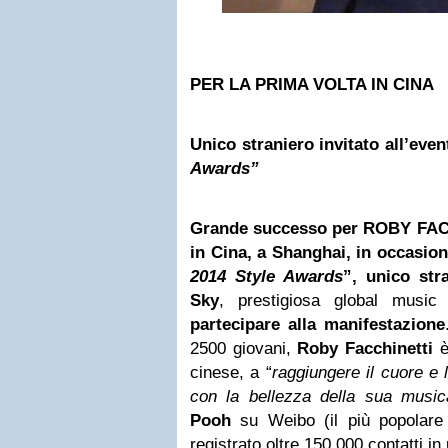
PER LA PRIMA VOLTA IN CINA
Unico straniero invitato all’eve
Awards”
Grande successo per ROBY FACC
in Cina, a Shanghai, in occasion
2014 Style Awards
”, unico str
Sky
, prestigiosa global musi
partecipare alla manifestazione
2500 giovani,
Roby Facchinetti
è 
cinese, a “
raggiungere il cuore e 
con la bellezza della sua music
Pooh
su Weibo (il più popolare
registrato oltre 150.000 contatti in