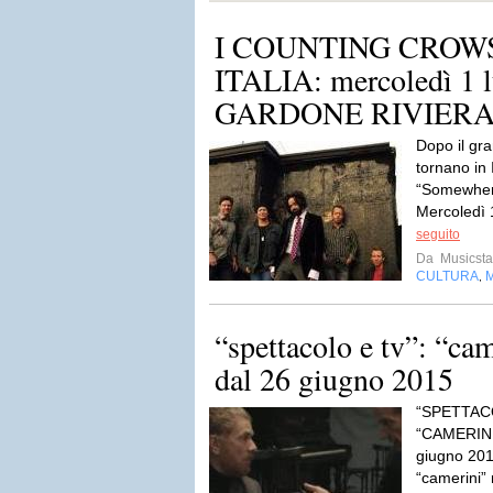
I COUNTING CROW
ITALIA: mercoledì 1 l
GARDONE RIVIERA (
Dopo il gr
tornano i
“Somewher
Mercoledì 
seguito
Da
Musicsta
CULTURA
,
“spettacolo e tv”: “cam
dal 26 giugno 2015
“SPETTAC
“CAMERINI”
giugno 201
“camerini”