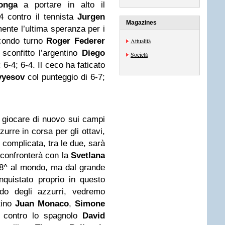
onga
a portare in alto il
-4 contro il tennista
Jurgen
Magazines
nte l’ultima speranza per i
econdo turno
Roger Federer
Attualità
 sconfitto l’argentino
Diego
Società
; 6-4; 6-4. Il ceco ha faticato
vyesov
col punteggio di 6-7;
 giocare di nuovo sui campi
zurre in corsa per gli ottavi,
ù complicata, tra le due, sarà
confronterà con la
Svetlana
28^ al mondo, ma dal grande
quistato proprio in questo
ndo degli azzurri, vedremo
tino
Juan
Monaco
,
Simone
a contro lo spagnolo
David