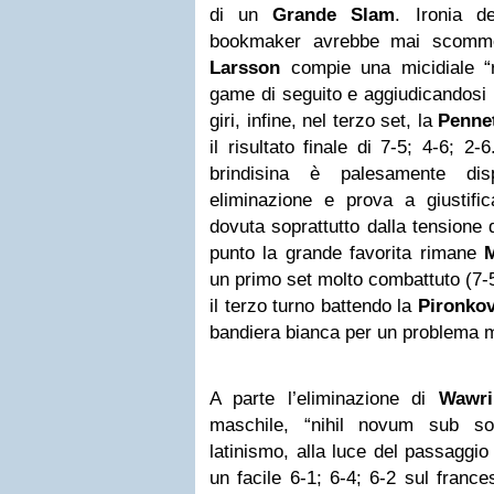
di un
Grande
Slam
. Ironia d
bookmaker avrebbe mai scommes
Larsson
compie una micidiale “
game di seguito e aggiudicandosi p
giri, infine, nel terzo set, la
Penne
il risultato finale di 7-5; 4-6; 2-
brindisina è palesamente dis
eliminazione e prova a giustifi
dovuta soprattutto dalla tensione 
punto la grande favorita rimane
M
un primo set molto combattuto (7-
il terzo turno battendo la
Pironko
bandiera bianca per un problema 
A parte l’eliminazione di
Wawri
maschile, “nihil novum sub sol
latinismo, alla luce del passaggio 
un facile 6-1; 6-4; 6-2 sul fran