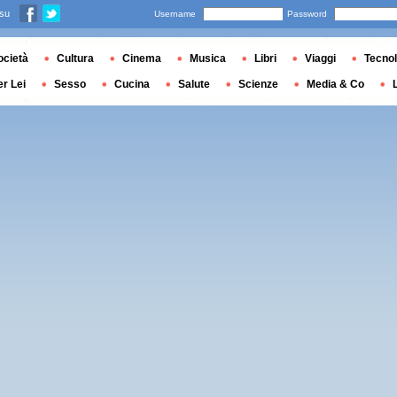
 su
Username
Password
ocietà
Cultura
Cinema
Musica
Libri
Viaggi
Tecnol
er Lei
Sesso
Cucina
Salute
Scienze
Media & Co