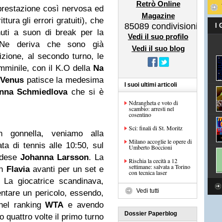
Retrò Online
prestazione così nervosa ed
Magazine
tura gli errori gratuiti), che
85089
condivisioni
I
uti a suon di break per la
Vedi il suo profilo
. Ne deriva che sono già
Vedi il suo blog
izione, al secondo turno, le
emminile, con il K.O della
Na
a
Venus
patisce la medesima
I suoi ultimi articoli
nna Schmiedlova
che si è
Ndrangheta e voto di
scambio: arresti nel
cosentino
Sci: finali di St. Moritz
 gonnella, veniamo alla
Milano accoglie le opere di
ta di tennis alle 10:50, sul
Umberto Boccioni
vedese
Johanna
Larsson
. La
Rischia la cecità a 12
settimane: salvata a Torino
on
Flavia
avanti per un set e
con tecnica laser
 La giocatrice scandinava,
Vedi tutti
ntare un pericolo, essendo,
 nel ranking
WTA
e avendo
Dossier Paperblog
o quattro volte il primo turno