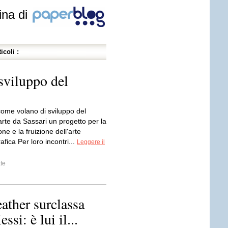
ina di
icoli :
sviluppo del
come volano di sviluppo del
Parte da Sassari un progetto per la
one e la fruizione dell'arte
fica Per loro incontri...
Leggere il
te
ather surclassa
si: è lui il...