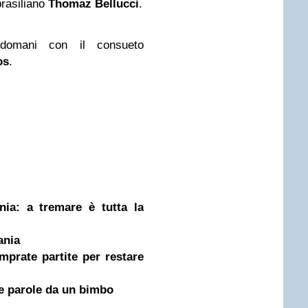
brasiliano
Thomaz
Bellucci
.
mani con il consueto
os
.
ia: a tremare è tutta la
ania
mprate partite per restare
e parole da un bimbo