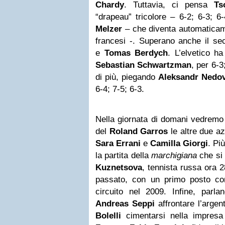
Chardy
. Tuttavia, ci pensa
Ts
“drapeau” tricolore – 6-2; 6-3; 6
Melzer
– che diventa automaticame
francesi -. Superano anche il s
e
Tomas
Berdych
. L’elvetico ha
Sebastian
Schwartzman
, per 6-3
di più, piegando
Aleksandr Nedo
6-4; 7-5; 6-3.
Nella giornata di domani vedremo
del
Roland Garros
le altre due az
Sara Errani
e
Camilla
Giorgi
. Pi
la partita della
marchigiana
che si 
Kuznetsova
, tennista russa ora 
passato, con un primo posto con
circuito nel 2009. Infine, parla
Andreas Seppi
affrontare l’argen
Bolelli
cimentarsi nella impres