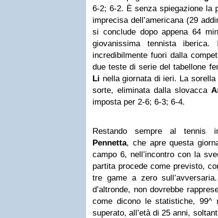
6-2; 6-2. È senza spiegazione la 
imprecisa dell’americana (29 addirit
si conclude dopo appena 64 min
giovanissima tennista iberica
incredibilmente fuori dalla compet
due teste di serie del tabellone f
Li
nella giornata di ieri. La sorell
sorte, eliminata dalla slovacca
A
imposta per 2-6; 6-3; 6-4.
Restando sempre al tennis in
Pennetta
, che apre questa giorna
campo 6, nell’incontro con la s
partita procede come previsto, c
tre game a zero sull’avversaria.
d’altronde, non dovrebbe rapprese
come dicono le statistiche, 99^
superato, all’età di 25 anni, soltant