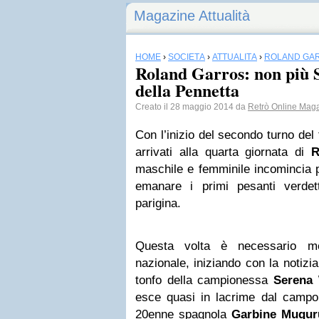
Magazine Attualità
HOME
›
SOCIETÀ
›
ATTUALITÀ
›
ROLAND GA
Roland Garros: non più 
della Pennetta
Creato il 28 maggio 2014 da
Retrò Online Mag
Con l’inizio del secondo turno de
arrivati alla quarta giornata di
R
maschile e femminile incomincia 
emanare i primi pesanti verdet
parigina.
Questa volta è necessario met
nazionale, iniziando con la notizi
tonfo della campionessa
Serena
esce quasi in lacrime dal camp
20enne spagnola
Garbine Mugur