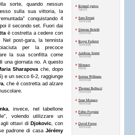
ella sorte, quando nessun
Roland garros
Sport
so sulla sua vittoria, la
Sara Errani
remuntada” conquistando 4
Tennisti
oi il secondo set. Fuori dai
Simone Bolelli
tta
è costretta a cedere con
Tennisti
6. Nel post-gara, la tennista
Roger Federer
Tennisti
piaciuta per la precoce
Andreas Seppi
care la sua sconfitta come
Tennisti
di una giornata no. A questo
Monaco
Mete
aria Sharapova
che, dopo
5) e un secco 6-2, raggiunge
Serena Williams
Tennisti
va
, che è costretta ad alzare
Thomaz Bellucci
muscolare.
Tennisti
Juan Monaco
Tennisti
nka
, invece, nel tabellone
Fabio Fognini
Tennisti
e”, volendo utilizzare un
agli ottavi di
Djokovic
, con
David Ferrer
Tennisti
cese padrone di casa
Jérémy