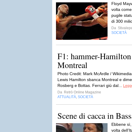
Floyd Mayw
volta come 
pugile stat
di 300 milio
Da
Stivalep
SOCIETÀ
F1: hammer-Hamilton 
Montreal
Photo Credit: Mark McArdle / Wikimed
Lewis Hamilton sbanca Montreal e dim
Rosberg e Bottas. Ferrari giù dal...
Legge
Da
Retrò Online Magazine
ATTUALITÀ
SOCIETÀ
,
Scene di cacca in Bass
Ebbene sì, 
volta dell’I