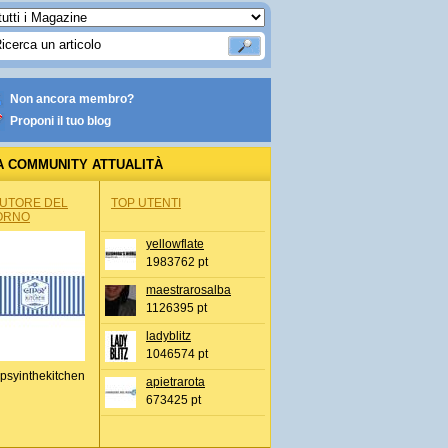
Non ancora membro?
Proponi il tuo blog
A COMMUNITY ATTUALITÀ
AUTORE DEL
TOP UTENTI
ORNO
yellowflate
1983762 pt
maestrarosalba
1126395 pt
ladyblitz
1046574 pt
psyinthekitchen
apietrarota
673425 pt