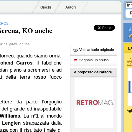
Giochi
Autori
RROS
Serena, KO anche
azine
@retr_online
L
Vedi articolo originale
l torneo, quando siamo ormai
L'
Segnala un abuso
oland
Garros
, il tabellone
GI
pian piano a scremarsi e ad
A proposito dell'autore
ti della terra rosso fuoco
tere da parte l’orgoglio
a del grande ed inaspettabile
Agi
Williams
. La n°1 al mondo
o
Lenglen
strapazzata dalla
uza
con il risultato finale di