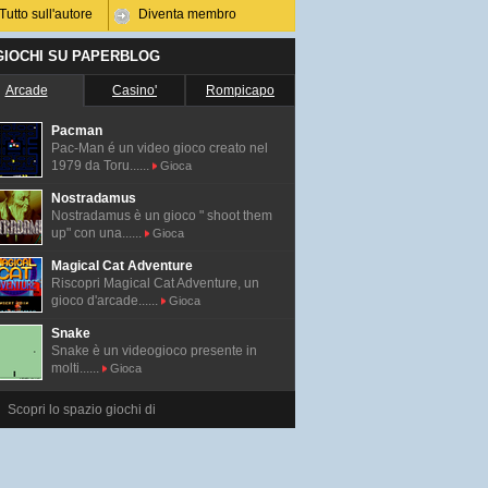
Tutto sull'autore
Diventa membro
 GIOCHI SU PAPERBLOG
Arcade
Casino'
Rompicapo
Pacman
Pac-Man é un video gioco creato nel
1979 da Toru......
Gioca
Nostradamus
Nostradamus è un gioco " shoot them
up" con una......
Gioca
Magical Cat Adventure
Riscopri Magical Cat Adventure, un
gioco d'arcade......
Gioca
Snake
Snake è un videogioco presente in
molti......
Gioca
Scopri lo spazio giochi di