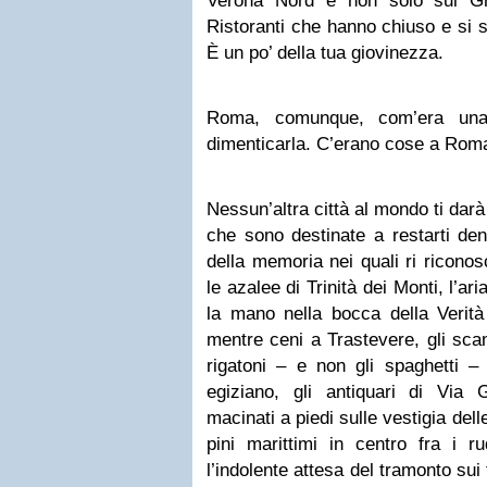
Verona Nord e non solo sul Gr
Ristoranti che hanno chiuso e si so
È un po’ della tua giovinezza.
Roma, comunque, com’era una
dimenticarla. C’erano cose a Rom
Nessun’altra città al mondo ti dar
che sono destinate a restarti den
della memoria nei quali ri riconos
le azalee di Trinità dei Monti, l’ar
la mano nella bocca della Verità ,
mentre ceni a Trastevere, gli scamb
rigatoni – e non gli spaghetti – 
egiziano, gli antiquari di Via Gi
macinati a piedi sulle vestigia dell
pini marittimi in centro fra i ru
l’indolente attesa del tramonto sui t