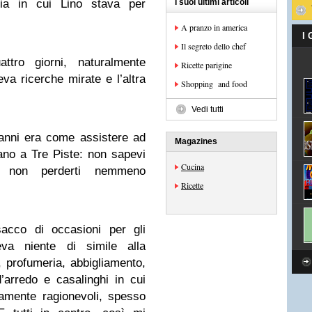
ria in cui Lino stava per
I suoi ultimi articoli
A pranzo in america
I
Il segreto dello chef
tro giorni, naturalmente
Ricette parigine
eva ricerche mirate e l’altra
Shopping and food
Vedi tutti
anni era come assistere ad
Magazines
no a Tre Piste: non sapevi
Cucina
 non perderti nemmeno
Ricette
acco di occasioni per gli
eva niente di simile alla
a, profumeria, abbigliamento,
’arredo e casalinghi in cui
tamente ragionevoli, spesso