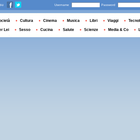
 su
Username
Password
ocietà
Cultura
Cinema
Musica
Libri
Viaggi
Tecnol
er Lei
Sesso
Cucina
Salute
Scienze
Media & Co