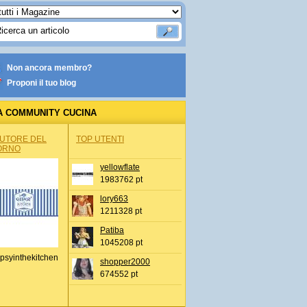
Non ancora membro?
Proponi il tuo blog
A COMMUNITY CUCINA
AUTORE DEL
TOP UTENTI
ORNO
yellowflate
1983762 pt
lory663
1211328 pt
Patiba
1045208 pt
psyinthekitchen
shopper2000
674552 pt