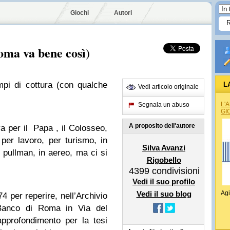
Giochi
Autori
oma va bene così)
mpi di cottura (con qualche
L
Vedi articolo originale
L'
Segnala un abuso
GI
A proposito dell'autore
a per il Papa , il Colosseo,
per lavoro, per turismo, in
Silva Avanzi
in pullman, in aereo, ma ci si
Rigobello
4399
condivisioni
Vedi il suo profilo
Vedi il suo blog
Agi
74 per reperire, nell’Archivio
a Banco di Roma in Via del
pprofondimento per la tesi