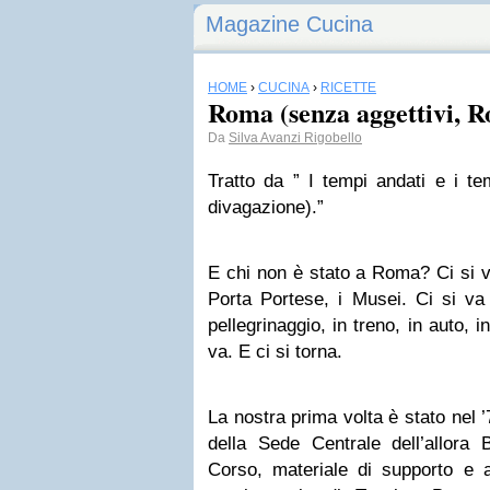
Magazine Cucina
HOME
›
CUCINA
›
RICETTE
Roma (senza aggettivi, R
Da
Silva Avanzi Rigobello
Tratto da ” I tempi andati e i te
divagazione).”
E chi non è stato a Roma? Ci si v
Porta Portese, i Musei. Ci si va 
pellegrinaggio, in treno, in auto, 
va. E ci si torna.
La nostra prima volta è stato nel ’
della Sede Centrale dell’allor
Corso, materiale di supporto e a