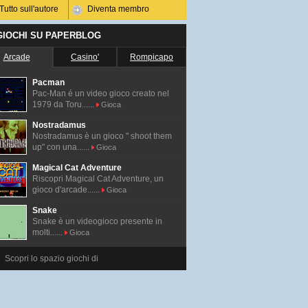
Tutto sull'autore
Diventa membro
 GIOCHI SU PAPERBLOG
Arcade
Casino'
Rompicapo
Pacman
Pac-Man é un video gioco creato nel
1979 da Toru......
Gioca
Nostradamus
Nostradamus è un gioco " shoot them
up" con una......
Gioca
Magical Cat Adventure
Riscopri Magical Cat Adventure, un
gioco d'arcade......
Gioca
Snake
Snake è un videogioco presente in
molti......
Gioca
Scopri lo spazio giochi di