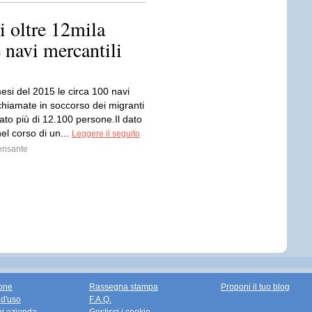
i oltre 12mila
 navi mercantili
esi del 2015 le circa 100 navi
chiamate in soccorso dei migranti
ato più di 12.100 persone.Il dato
el corso di un...
Leggere il seguito
ensante
one
Rassegna stampa
Proponi il tuo blog
 d'uso
F.A.Q.