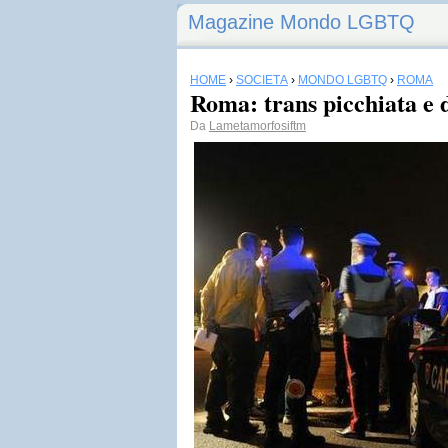
Magazine Mondo LGBTQ
HOME
›
SOCIETÀ
›
MONDO LGBTQ
›
ROMA
Roma: trans picchiata e 
Da
Lametamorfosiftm