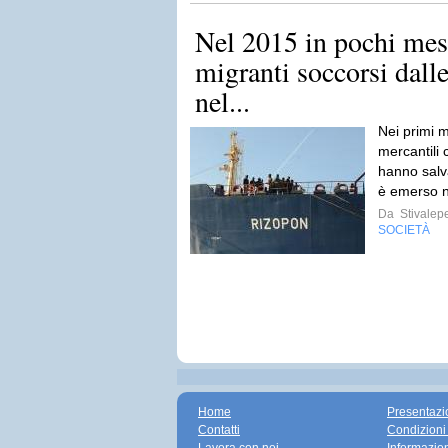
Nel 2015 in pochi mes
migranti soccorsi dalle
nel...
Nei primi m
mercantili 
hanno salv
è emerso n
Da
Stivalep
SOCIETÀ
Home
Presentazi
Contatti
Condizioni