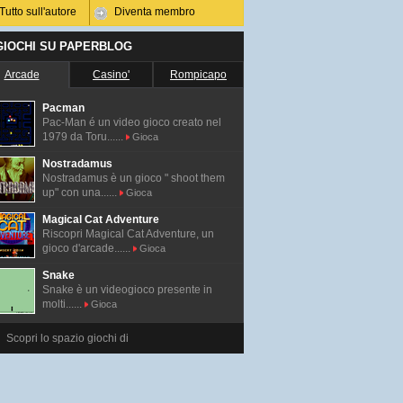
Tutto sull'autore
Diventa membro
 GIOCHI SU PAPERBLOG
Arcade
Casino'
Rompicapo
Pacman
Pac-Man é un video gioco creato nel
1979 da Toru......
Gioca
Nostradamus
Nostradamus è un gioco " shoot them
up" con una......
Gioca
Magical Cat Adventure
Riscopri Magical Cat Adventure, un
gioco d'arcade......
Gioca
Snake
Snake è un videogioco presente in
molti......
Gioca
Scopri lo spazio giochi di