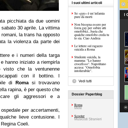
I suoi ultimi articoli
Se «gay» è un’infamia
I
pure da morti
ata picchiata da due uomini
Non bisogna essere per
 sabato 30 aprile. La vittima
forza gay per subire atti
omofobici...basta che
i romani, la trans ha opposto
qualche omofobo creda tu
lo sia. Ciao Andrea
ta la violenza da parte dei
Le lettere sul ragazzo
suicida a Roma
ttere e i numeri della targa
Studente suicida, la
mamma: "Lo hanno
e hanno iniziato a riempirla
crocefisso". Napolitano
accusa: "Omofobia
o visto che la ventunenne
intollerabile".
cappati con il bottino. I
Vedi tutti
bile di
Roma
si trovavano
ella rapina, è per questo che
Dossier Paperblog
ficare gli aggressori e a
Roma
Mete
n ospedale per accertamenti,
Scooter
qualche lieve contusione. I
Musicisti Stranieri
i Regina Coeli.