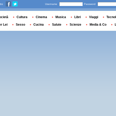
 su
Username
Password
ocietà
Cultura
Cinema
Musica
Libri
Viaggi
Tecnol
er Lei
Sesso
Cucina
Salute
Scienze
Media & Co