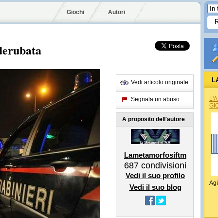
Giochi
Autori
derubata
L
Vedi articolo originale
L'
Segnala un abuso
GI
A proposito dell'autore
Lametamorfosiftm
687
condivisioni
Vedi il suo profilo
Agi
Vedi il suo blog