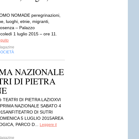
UOMO NOMADE peregrinazioni,
ne, luoghi, etnie, migranti,
osenza – Palazzo
oledì 1 luglio 2015 – ore 11.
eguito
Magazine
SOCIETÀ
RIMA NAZIONALE
TRI DI PIETRA
NE
è TEATRI DI PIETRA LAZIOXVI
 PRIMA NAZIONALE SABATO 4
015ANFITEATRO DI SUTRI
 DOMENICA 5 LUGLIO 2015AREA
GICA, PARCO D...
Leggere il
Magazine