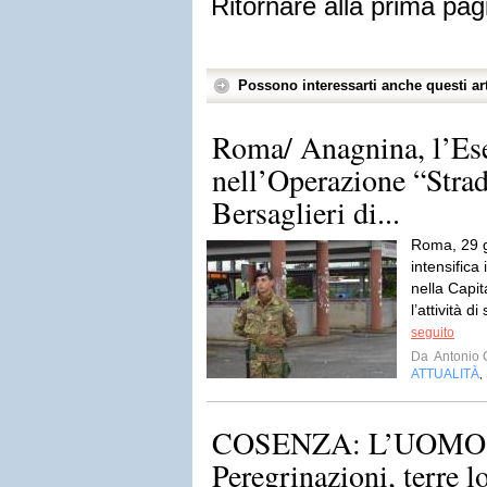
Ritornare alla prima pag
Possono interessarti anche questi art
Roma/ Anagnina, l’Ese
nell’Operazione “Strad
Bersaglieri di...
Roma, 29 g
intensifica 
nella Capi
l’attività d
seguito
Da
Antonio 
ATTUALITÀ
,
COSENZA: L’UOMO
Peregrinazioni, terre l