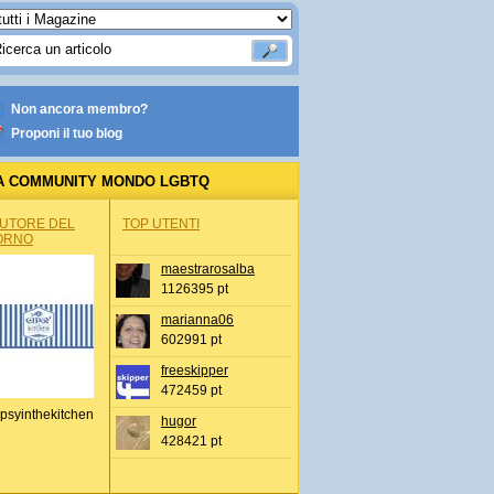
Non ancora membro?
Proponi il tuo blog
A COMMUNITY MONDO LGBTQ
AUTORE DEL
TOP UTENTI
ORNO
maestrarosalba
1126395 pt
marianna06
602991 pt
freeskipper
472459 pt
psyinthekitchen
hugor
428421 pt