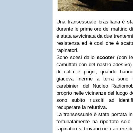
Una transessuale brasiliana è st
durante le prime ore del mattino di
è stata avvicinata da due trentenn
resistenza ed è così che è scatta
rapinatori.
Sono scesi dallo
scooter
(con le
camuffati con del nastro adesivo) 
di calci e pugni, quando hann
giaceva inerme a terra sono s
carabinieri del Nucleo Radiomo
proprio nelle vicinanze del luogo d
sono subito riusciti ad identi
recuperare la refurtiva.
La transessuale è stata portata i
fortunatamente ha riportato solo 
rapinatori si trovano nel carcere d