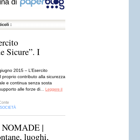
ina di
icoli :
rcito
e Sicure”. I
iugno 2015 – L’Esercito
il proprio contributo alla sicurezza
tale e continua senza sosta
i supporto alle forze di...
Leggere il
Conte
SOCIETÀ
 NOMADE |
ontane, luoghi,