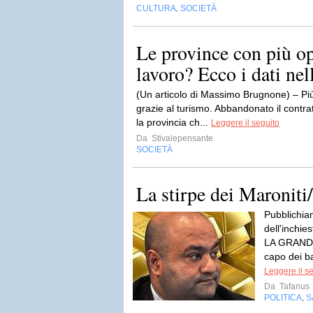
CULTURA
SOCIETÀ
,
Le province con più op
lavoro? Ecco i dati nel
(Un articolo di Massimo Brugnone) – Più
grazie al turismo. Abbandonato il contra
la provincia ch...
Leggere il seguito
Da
Stivalepensante
SOCIETÀ
La stirpe dei Maroniti
Pubblichia
dell'inchie
LA GRANDE
capo dei ba
Leggere il s
Da
Tafanus
POLITICA
S
,