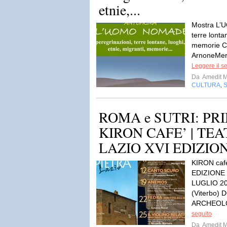
etnie,...
Mostra L’
terre lonta
memorie C
ArnoneMerc
Leggere il s
Da
Amedit 
CULTURA
,
ROMA e SUTRI: P
KIRON CAFE’ | TEA
LAZIO XVI EDIZIO
KIRON caf
EDIZIONE
LUGLIO 2
(Viterbo)
ARCHEOLO
seguito
Da
Amedit 