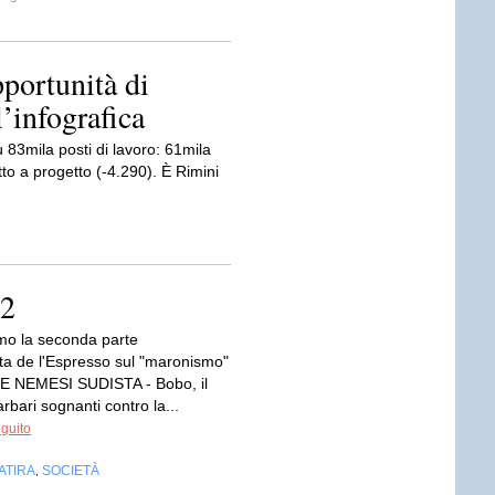
portunità di
l’infografica
 83mila posti di lavoro: 61mila
tto a progetto (-4.290). È Rimini
/2
mo la seconda parte
sta de l'Espresso sul "maronismo"
 NEMESI SUDISTA - Bobo, il
rbari sognanti contro la...
eguito
ATIRA
SOCIETÀ
,