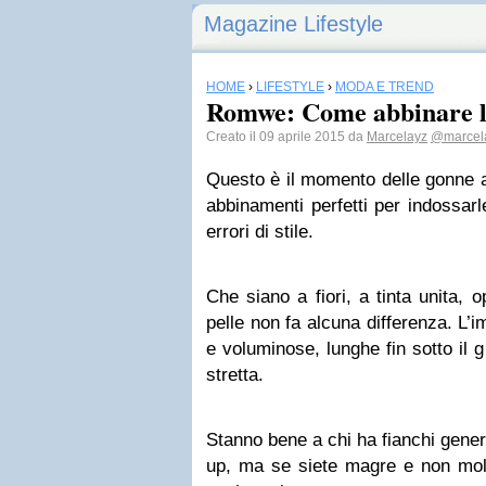
Magazine Lifestyle
HOME
›
LIFESTYLE
›
MODA E TREND
Romwe: Come abbinare l
Creato il 09 aprile 2015 da
Marcelayz
@marcel
Questo è il momento delle gonne a 
abbinamenti perfetti per indossar
errori di stile.
Che siano a fiori, a tinta unita, o
pelle non fa alcuna differenza. L’
e voluminose, lunghe fin sotto il g
stretta.
Stanno bene a chi ha fianchi genero
up, ma se siete magre e non molt