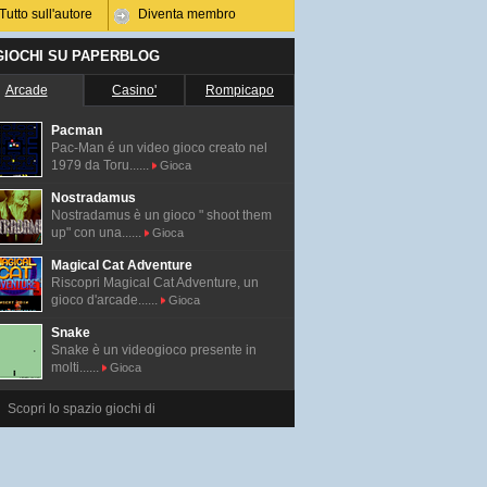
Tutto sull'autore
Diventa membro
 GIOCHI SU PAPERBLOG
Arcade
Casino'
Rompicapo
Pacman
Pac-Man é un video gioco creato nel
1979 da Toru......
Gioca
Nostradamus
Nostradamus è un gioco " shoot them
up" con una......
Gioca
Magical Cat Adventure
Riscopri Magical Cat Adventure, un
gioco d'arcade......
Gioca
Snake
Snake è un videogioco presente in
molti......
Gioca
Scopri lo spazio giochi di