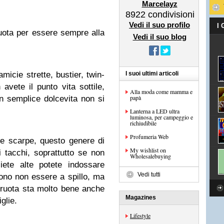
Marcelayz
8922
condivisioni
Vedi il suo profilo
I
ota per essere sempre alla
Vedi il suo blog
micie strette, bustier, twin-
I suoi ultimi articoli
 avete il punto vita sottile,
Alla moda come mamma e
papà
n semplice dolcevita non si
Lanterna a LED ultra
luminosa, per campeggio e
richiudibile
Profumeria Web
le scarpe, questo genere di
My wishlist on
 tacchi, soprattutto se non
Wholesalebuying
iete alte potete indossare
Vedi tutti
ssono non essere a spillo, ma
 ruota sta molto bene anche
Magazines
glie.
Lifestyle