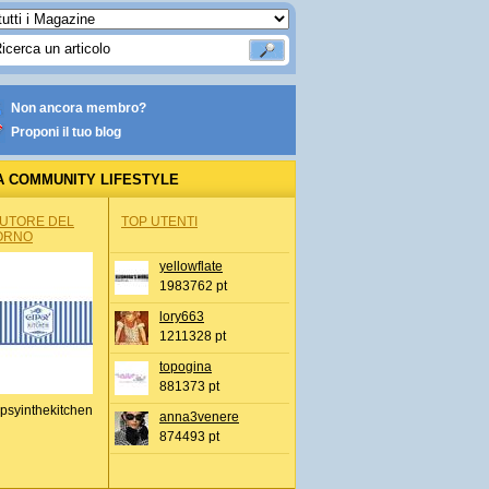
Non ancora membro?
Proponi il tuo blog
A COMMUNITY LIFESTYLE
AUTORE DEL
TOP UTENTI
ORNO
yellowflate
1983762 pt
lory663
1211328 pt
topogina
881373 pt
psyinthekitchen
anna3venere
874493 pt