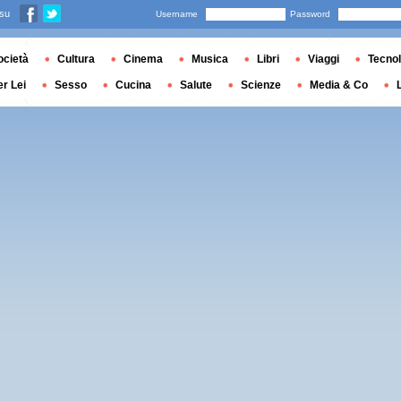
 su
Username
Password
ocietà
Cultura
Cinema
Musica
Libri
Viaggi
Tecnol
er Lei
Sesso
Cucina
Salute
Scienze
Media & Co