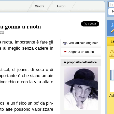
Giochi
Autori
a gonna a ruota
ayz
ruota. Importante è fare gli
L
Vedi articolo originale
le al meglio senza cadere in
L'
Segnala un abuso
GI
A proposito dell'autore
ptical, di jeans, di seta o di
importante è che siano ampie
inocchio e con la vita alta e
Agi
si e un fisico un po’ da pin-
o alte possono valorizzare