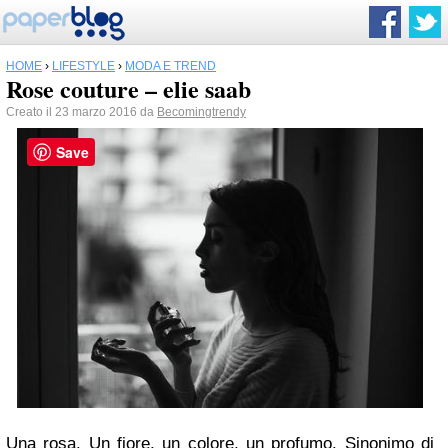
HOME
›
LIFESTYLE
›
MODA E TREND
Rose couture – elie saab
Creato il 23 marzo 2016 da
Becomingtrendy
Save
Una rosa. Un fiore, un colore, un profumo. Sinonimo di