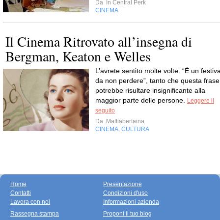
Da
In Central Perk
CINEMA
Il Cinema Ritrovato all’insegna di
Bergman, Keaton e Welles
L’avrete sentito molte volte: “È un festiva
da non perdere”, tanto che questa frase
potrebbe risultare insignificante alla
maggior parte delle persone.
Leggere il
seguito
Da
Mattiabertaina
CINEMA
CULTURA
,
Home
Presentazione
Contatti
Condizioni d'uso
Lavora con noi
Informazioni azienda
Rassegna stampa
Proponi il tuo blog