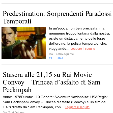
Predestination: Sorprendenti Paradossi
Temporali
In un'epoca non ben precisata, ma
nemmeno troppo lontana dalla nostra,
esiste un distaccamento delle forze
dell'ordine, la polizia temporale, che,
viaggiando...
Leggere il seguito
Da
Dietrolequinte
CULTURA
Stasera alle 21,15 su Rai Movie
Convoy – Trincea d’asfalto di Sam
Peckinpah
Anno: 1978Durata: 110'Genere: AvventuraNazionalita: USARegia:
Sam PeckinpahConvoy – Trincea d’asfalto (Convoy) è un film del
1978 diretto da Sam Peckinpah, con...
Leggere il seguito
Da
Taxi Drivers