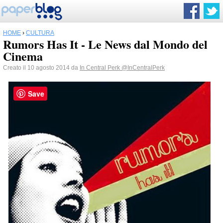
HOME
›
CULTURA
Rumors Has It - Le News dal Mondo del
Cinema
Creato il 10 agosto 2014 da
In Central Perk
@InCentralPerk
Save