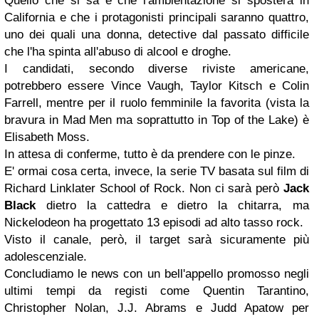
Quello che si sa è che l'ambientazione si sposterà in
California e che i protagonisti principali saranno quattro,
uno dei quali una donna, detective dal passato difficile
che l'ha spinta all'abuso di alcool e droghe.
I candidati, secondo diverse riviste americane,
potrebbero essere Vince Vaugh, Taylor Kitsch e Colin
Farrell, mentre per il ruolo femminile la favorita (vista la
bravura in Mad Men ma soprattutto in Top of the Lake) è
Elisabeth Moss.
In attesa di conferme, tutto è da prendere con le pinze.
E' ormai cosa certa, invece, la serie TV basata sul film di
Richard Linklater
School of Rock
. Non ci sarà però
Jack
Black
dietro la cattedra e dietro la chitarra, ma
Nickelodeon ha progettato 13 episodi ad alto tasso rock.
Visto il canale, però, il target sarà sicuramente più
adolescenziale.
Concludiamo le news con un bell'appello promosso negli
ultimi tempi da registi come Quentin Tarantino,
Christopher Nolan, J.J. Abrams e Judd Apatow per