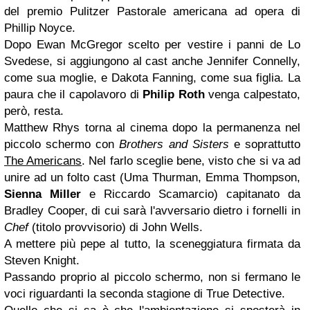
del premio Pulitzer
Pastorale americana
ad opera di
Phillip Noyce.
Dopo Ewan McGregor scelto per vestire i panni de Lo
Svedese, si aggiungono al cast anche Jennifer Connelly,
come sua moglie, e Dakota Fanning, come sua figlia. La
paura che il capolavoro di
Philip Roth
venga calpestato,
però, resta.
Matthew Rhys
torna al cinema dopo la permanenza nel
piccolo schermo con
Brothers and Sisters
e soprattutto
The Americans
. Nel farlo sceglie bene, visto che si va ad
unire ad un folto cast (Uma Thurman, Emma Thompson,
Sienna Miller
e Riccardo Scamarcio) capitanato da
Bradley Cooper, di cui sarà l'avversario dietro i fornelli in
Chef
(titolo provvisorio) di John Wells.
A mettere più pepe al tutto, la sceneggiatura firmata da
Steven Knight.
Passando proprio al piccolo schermo, non si fermano le
voci riguardanti la seconda stagione di True Detective.