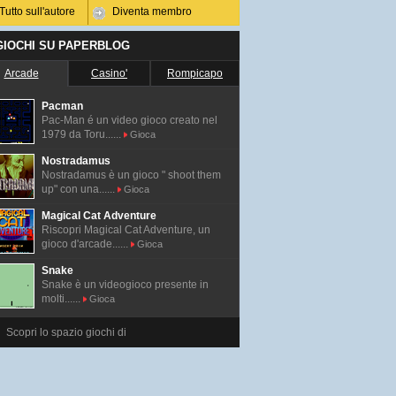
Tutto sull'autore
Diventa membro
 GIOCHI SU PAPERBLOG
Arcade
Casino'
Rompicapo
Pacman
Pac-Man é un video gioco creato nel
1979 da Toru......
Gioca
Nostradamus
Nostradamus è un gioco " shoot them
up" con una......
Gioca
Magical Cat Adventure
Riscopri Magical Cat Adventure, un
gioco d'arcade......
Gioca
Snake
Snake è un videogioco presente in
molti......
Gioca
Scopri lo spazio giochi di