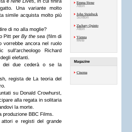
sta è
Nine Lives
, in cui finirà
Emma Stone
Attori
 gatto. Una variante molto
John Steinbeck
ta simile acquista molto più
Scrittori
Zachary Quinto
dire di no alla moglie?
Attori
o Pitt per
By the sea
(film di
Vienna
Mete
lo vorrebbe ancora nel ruolo
ic sull'archeologo Richard
degli elefanti.
Magazine
 dei due cederà o se la
Cinema
h, regista de La teoria del
ro.
puntati su Donald Crowhurst,
pare alla regata in solitaria
ndovi la morte.
na produzione BBC Films.
attori e registi del grande