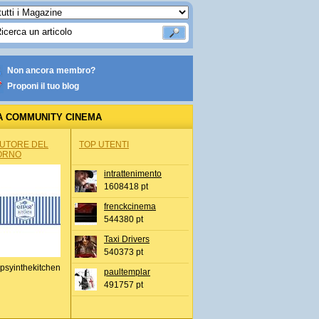
Non ancora membro?
Proponi il tuo blog
A COMMUNITY CINEMA
AUTORE DEL
TOP UTENTI
ORNO
intrattenimento
1608418 pt
frenckcinema
544380 pt
Taxi Drivers
540373 pt
psyinthekitchen
paultemplar
491757 pt