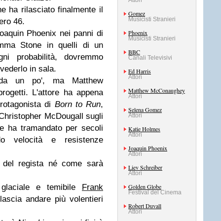
Attori
he ha rilasciato finalmente il
Gomez
Musicisti Stranieri
ero 46.
Joaquin Phoenix nei panni di
Phoenix
Musicisti Stranieri
Emma Stone in quelli di un
BBC
ni probabilità, dovremmo
Canali Televisivi
vederlo in sala.
Ed Harris
Attori
 da un po', ma
Matthew
Matthew McConaughey
rogetti. L'attore ha appena
Attori
 protagonista di
Born to Run
,
Selena Gomez
 Christopher McDougall sugli
Attori
e ha tramandato per secoli
Katie Holmes
Attori
do velocità e resistenze
Joaquin Phoenix
Attori
 del regista né come sarà
Liev Schreiber
Attori
glaciale e temibile
Frank
Golden Globe
Festival del Cinema
 lascia andare più volentieri
Robert Duvall
Attori