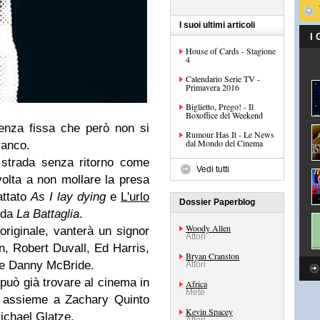
I suoi ultimi articoli
I
House of Cards - Stagione
4
Calendario Serie TV -
Primavera 2016
Biglietto, Prego! - Il
Boxoffice del Weekend
enza fissa che però non si
Rumour Has It - Le News
dal Mondo del Cinema
ranco
.
 strada senza ritorno come
Vedi tutti
volta a non mollare la presa
attato
As I lay dying
e
L'urlo
Dossier Paperblog
arda
La Battaglia
.
Woody Allen
o originale, vanterà un signor
Attori
, Robert Duvall, Ed Harris,
Bryan Cranston
 e Danny McBride.
Attori
i può già trovare al cinema in
Africa
Mete
 assieme a Zachary Quinto
Kevin Spacey
Michael Glatze.