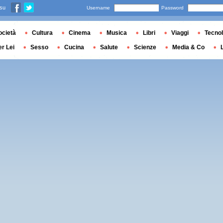
 su
Username
Password
ocietà
Cultura
Cinema
Musica
Libri
Viaggi
Tecnol
er Lei
Sesso
Cucina
Salute
Scienze
Media & Co