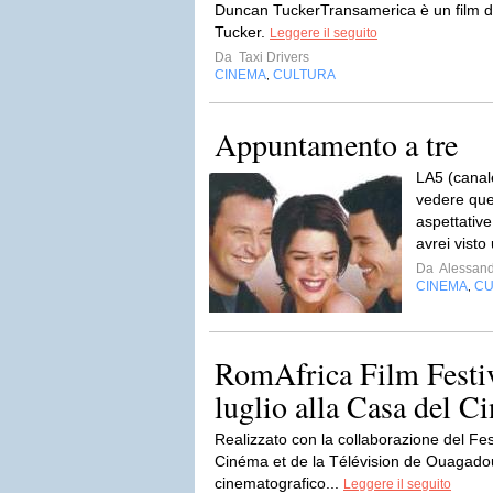
Duncan TuckerTransamerica è un film d
Tucker.
Leggere il seguito
Da
Taxi Drivers
CINEMA
CULTURA
,
Appuntamento a tre
LA5 (canal
vedere ques
aspettative
avrei visto
Da
Alessand
CINEMA
CU
,
RomAfrica Film Festiv
luglio alla Casa del 
Realizzato con la collaborazione del Fe
Cinéma et de la Télévision de Ouagadoug
cinematografico...
Leggere il seguito