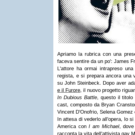
Apriamo la rubrica con una pres
faceva sentire da un po':
James F
L'attore ha ormai intrapreso una
regista, e si prepara ancora una 
su John Steinbeck. Dopo aver ad
e il Furore
, il nuovo progetto rigu
In Dubious Battle
, questo il titol
cast, composto da Bryan Cranston
Vincent D'Onofrio, Selena Gomez
In attesa di vederlo all'opera, lo s
America con
I am Michael
, dove
racconta la vita dell'attivista gay 