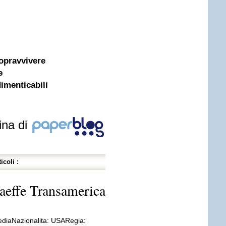
sopravvivere
e
dimenticabili
ina di
icoli :
Laeffe Transamerica
diaNazionalita: USARegia: