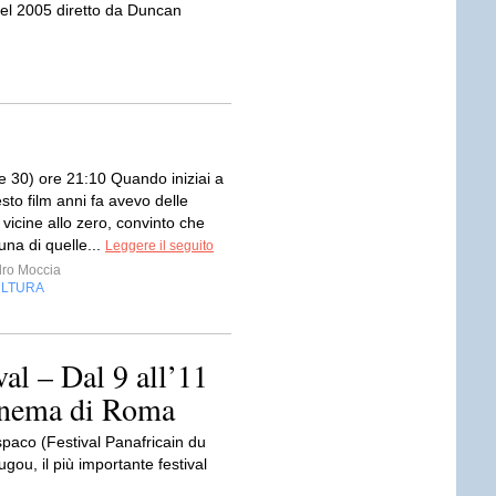
el 2005 diretto da Duncan
e 30) ore 21:10 Quando iniziai a
to film anni fa avevo delle
 vicine allo zero, convinto che
 una di quelle...
Leggere il seguito
ro Moccia
LTURA
al – Dal 9 all’11
Cinema di Roma
spaco (Festival Panafricain du
ou, il più importante festival