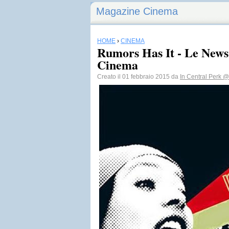
Magazine Cinema
HOME
›
CINEMA
Rumors Has It - Le News
Cinema
Creato il 01 febbraio 2015 da
In Central Perk
@