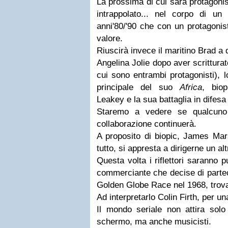
La prossima di cui sarà protagoni
intrappolato... nel corpo di un
anni'80/'90 che con un protagonis
valore.
Riuscirà invece il maritino
Brad
a 
Angelina Jolie
dopo aver scritturat
cui sono entrambi protagonisti), 
principale del suo
Africa
, biop
Leakey e la sua battaglia in difesa 
Staremo a vedere se qualcuno
collaborazione continuerà.
A proposito di biopic, James Mars
tutto, si appresta a dirigerne un alt
Questa volta i riflettori saranno 
commerciante che decise di parteci
Golden Globe Race nel 1968, trova
Ad interpretarlo
Colin Firth
, per u
Il mondo seriale non attira solo 
schermo, ma anche musicisti.