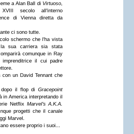
sieme a Alan Ball di
Virtuoso
,
III secolo all'interno
ence di Vienna diretta da
ante ci sono tutte.
colo schermo che l'ha vista
a sua carriera sia stata
ce comparirà comunque in Ray
imprenditrice il cui padre
ttore.
ws con un
David Tennant
che
 dopo il flop di
Gracepoint
 in America interpretando il
erie Netflix
Marvel's A.K.A.
inque progetti che il canale
ggi Marvel.
rano essere proprio i suoi...