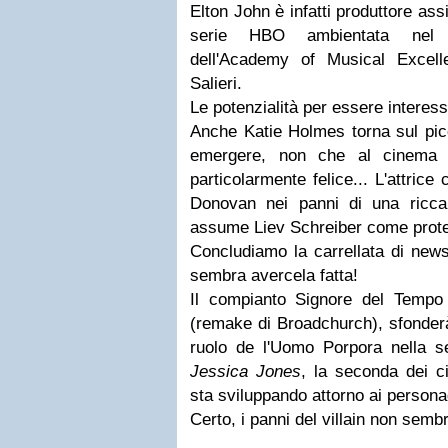
Elton John
è infatti produttore as
serie HBO ambientata nel XV
dell'Academy of Musical Excell
Salieri.
Le potenzialità per essere interess
Anche
Katie Holmes
torna sul pic
emergere, non che al cinema l
particolarmente felice... L'attri
Donovan nei panni di una ricca 
assume Liev Schreiber come prote
Concludiamo la carrellata di ne
sembra avercela fatta!
Il compianto Signore del Tempo
(remake di Broadchurch), sfonderà
ruolo de l'Uomo Porpora nella s
Jessica Jones
, la seconda dei c
sta sviluppando attorno ai persona
Certo, i panni del villain non semb