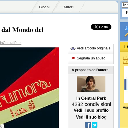
Giochi
Autori
 dal Mondo del
InCentralPerk
L
Vedi articolo originale
L'
Segnala un abuso
GI
A proposito dell'autore
In Central Perk
4282
condivisioni
Agi
Vedi il suo profilo
Vedi il suo blog