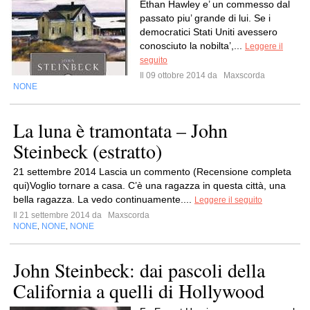
Ethan Hawley e’ un commesso dal
passato piu’ grande di lui. Se i
democratici Stati Uniti avessero
conosciuto la nobilta’,...
Leggere il
seguito
Il 09 ottobre 2014 da
Maxscorda
NONE
La luna è tramontata – John
Steinbeck (estratto)
21 settembre 2014 Lascia un commento (Recensione completa
qui)Voglio tornare a casa. C’è una ragazza in questa città, una
bella ragazza. La vedo continuamente....
Leggere il seguito
Il 21 settembre 2014 da
Maxscorda
NONE
NONE
NONE
,
,
John Steinbeck: dai pascoli della
California a quelli di Hollywood