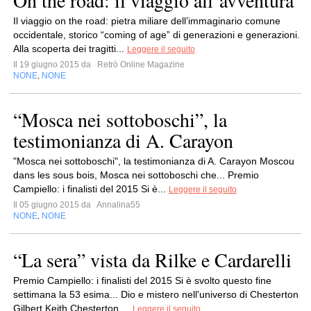
On the road: il viaggio all’avventura
Il viaggio on the road: pietra miliare dell’immaginario comune
occidentale, storico “coming of age” di generazioni e generazioni.
Alla scoperta dei tragitti...
Leggere il seguito
Il 19 giugno 2015 da
Retrò Online Magazine
NONE
NONE
,
“Mosca nei sottoboschi”, la
testimonianza di A. Carayon
"Mosca nei sottoboschi", la testimonianza di A. Carayon Moscou
dans les sous bois, Mosca nei sottoboschi che... Premio
Campiello: i finalisti del 2015 Si è...
Leggere il seguito
Il 05 giugno 2015 da
Annalina55
NONE
NONE
,
“La sera” vista da Rilke e Cardarelli
Premio Campiello: i finalisti del 2015 Si è svolto questo fine
settimana la 53 esima... Dio e mistero nell'universo di Chesterton
Gilbert Keith Chesterton,...
Leggere il seguito