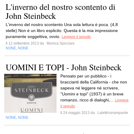
L'inverno del nostro scontento di
John Steinbeck
L'inverno del nostro scontento Una sola lettura è poca. (4,8
stelle) Non è un libro esplicito. Questa è la mia impressione
puramente soggettiva, ovvio.
Leggere il seguito
Il 12 settembre 2013 da
Monica Spicciani
NONE
NONE
,
UOMINI E TOPI - John Steinbeck
Pensato per un pubblico - i
braccianti della California - che non
sapeva né leggere né scrivere,
"Uomini e topi" (1937) è un breve
romanzo, ricco di dialoghi,...
Leggere
il seguito
Il 24 maggio 2013 da
Lalettricerampante
NONE
NONE
,