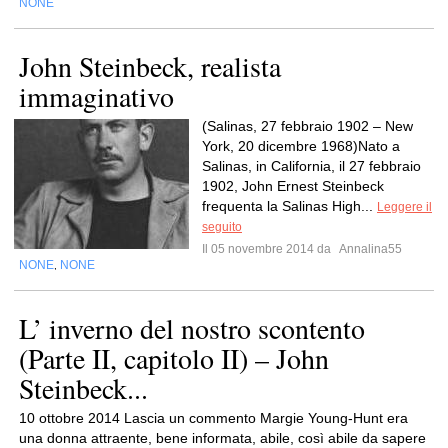
NONE
John Steinbeck, realista
immaginativo
(Salinas, 27 febbraio 1902 – New
York, 20 dicembre 1968)Nato a
Salinas, in California, il 27 febbraio
1902, John Ernest Steinbeck
frequenta la Salinas High...
Leggere il
seguito
Il 05 novembre 2014 da
Annalina55
NONE
NONE
,
L’ inverno del nostro scontento
(Parte II, capitolo II) – John
Steinbeck...
10 ottobre 2014 Lascia un commento Margie Young-Hunt era
una donna attraente, bene informata, abile, così abile da sapere