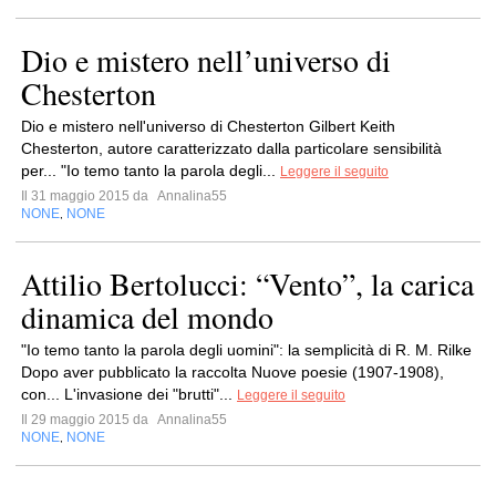
Dio e mistero nell’universo di
Chesterton
Dio e mistero nell'universo di Chesterton Gilbert Keith
Chesterton, autore caratterizzato dalla particolare sensibilità
per... "Io temo tanto la parola degli...
Leggere il seguito
Il 31 maggio 2015 da
Annalina55
NONE
NONE
,
Attilio Bertolucci: “Vento”, la carica
dinamica del mondo
"Io temo tanto la parola degli uomini": la semplicità di R. M. Rilke
Dopo aver pubblicato la raccolta Nuove poesie (1907-1908),
con... L'invasione dei "brutti"...
Leggere il seguito
Il 29 maggio 2015 da
Annalina55
NONE
NONE
,