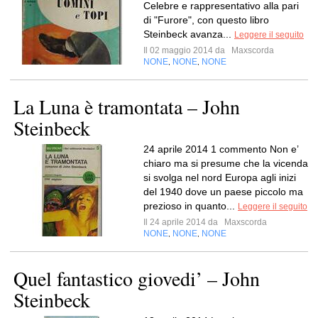
Celebre e rappresentativo alla pari
di "Furore", con questo libro
Steinbeck avanza...
Leggere il seguito
Il 02 maggio 2014 da
Maxscorda
NONE
NONE
NONE
,
,
La Luna è tramontata – John
Steinbeck
24 aprile 2014 1 commento Non e’
chiaro ma si presume che la vicenda
si svolga nel nord Europa agli inizi
del 1940 dove un paese piccolo ma
prezioso in quanto...
Leggere il seguito
Il 24 aprile 2014 da
Maxscorda
NONE
NONE
NONE
,
,
Quel fantastico giovedi’ – John
Steinbeck