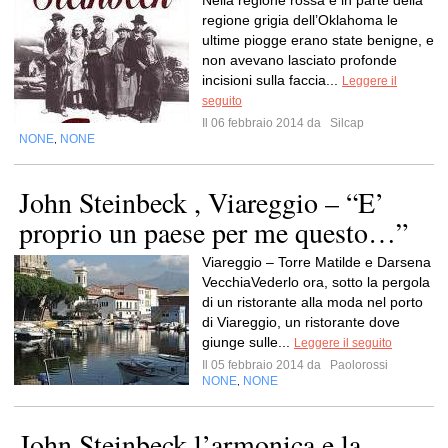
Nella regione rossa e in parte della
regione grigia dell’Oklahoma le
ultime piogge erano state benigne, e
non avevano lasciato profonde
incisioni sulla faccia...
Leggere il
seguito
Il 06 febbraio 2014 da
Silcap
NONE
NONE
,
John Steinbeck , Viareggio – “E’
proprio un paese per me questo…”
Viareggio – Torre Matilde e Darsena
VecchiaVederlo ora, sotto la pergola
di un ristorante alla moda nel porto
di Viareggio, un ristorante dove
giunge sulle...
Leggere il seguito
Il 05 febbraio 2014 da
Paolorossi
NONE
NONE
,
John Steinbeck l’armonica e la