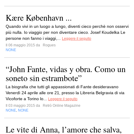
Kære København ...
Quando vivi in un luogo a lungo, diventi cieco perchè non osservi
più nulla. Io viaggio per non diventare cieco. Josef Koudelka Le
persone non fanno i viaggi,...
Leggere il seguito
Il 06 maggio 2015 da
Rogues
NONE
“John Fante, vidas y obra. Como un
soneto sin estrambote”
La biografia che tutti gli appassionati di Fante desideravano
Venerdì 24 aprile alle ore 21, presso la Libreria Belgravia di via
Vicoforte a Torino lo...
Leggere il seguito
Il 03 maggio 2015 da
Retrò Online Magazine
NONE
NONE
,
Le vite di Anna, l’amore che salva,