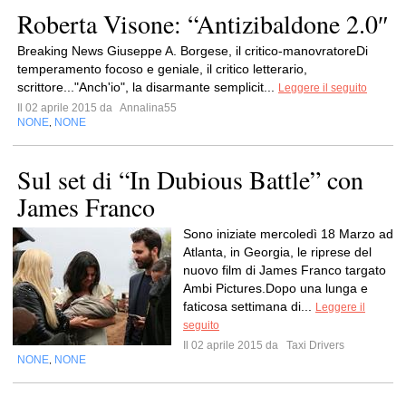
Roberta Visone: “Antizibaldone 2.0″
Breaking News Giuseppe A. Borgese, il critico-manovratoreDi
temperamento focoso e geniale, il critico letterario,
scrittore..."Anch'io", la disarmante semplicit...
Leggere il seguito
Il 02 aprile 2015 da
Annalina55
NONE
NONE
,
Sul set di “In Dubious Battle” con
James Franco
Sono iniziate mercoledì 18 Marzo ad
Atlanta, in Georgia, le riprese del
nuovo film di James Franco targato
Ambi Pictures.Dopo una lunga e
faticosa settimana di...
Leggere il
seguito
Il 02 aprile 2015 da
Taxi Drivers
NONE
NONE
,