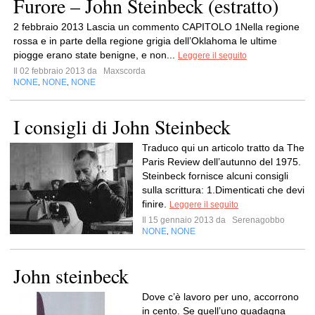
Furore – John Steinbeck (estratto)
2 febbraio 2013 Lascia un commento CAPITOLO 1Nella regione
rossa e in parte della regione grigia dell’Oklahoma le ultime
piogge erano state benigne, e non...
Leggere il seguito
Il 02 febbraio 2013 da
Maxscorda
NONE
NONE
NONE
,
,
I consigli di John Steinbeck
Traduco qui un articolo tratto da The
Paris Review dell’autunno del 1975.
Steinbeck fornisce alcuni consigli
sulla scrittura: 1.Dimenticati che devi
finire.
Leggere il seguito
Il 15 gennaio 2013 da
Serenagobbo
NONE
NONE
,
John steinbeck
Dove c’è lavoro per uno, accorrono
in cento. Se quell’uno guadagna