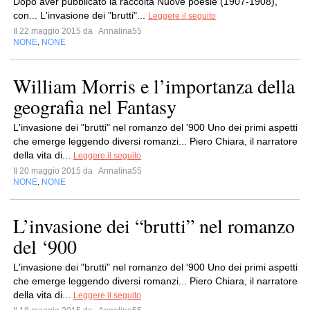
Dopo aver pubblicato la raccolta Nuove poesie (1907-1908),
con... L'invasione dei "brutti"...
Leggere il seguito
Il 22 maggio 2015 da
Annalina55
NONE
NONE
,
William Morris e l’importanza della
geografia nel Fantasy
L'invasione dei "brutti" nel romanzo del '900 Uno dei primi aspetti
che emerge leggendo diversi romanzi... Piero Chiara, il narratore
della vita di...
Leggere il seguito
Il 20 maggio 2015 da
Annalina55
NONE
NONE
,
L’invasione dei “brutti” nel romanzo
del ‘900
L'invasione dei "brutti" nel romanzo del '900 Uno dei primi aspetti
che emerge leggendo diversi romanzi... Piero Chiara, il narratore
della vita di...
Leggere il seguito