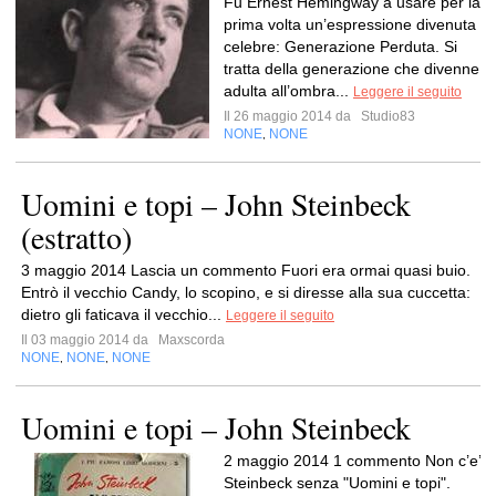
Fu Ernest Hemingway a usare per la
prima volta un’espressione divenuta
celebre: Generazione Perduta. Si
tratta della generazione che divenne
adulta all’ombra...
Leggere il seguito
Il 26 maggio 2014 da
Studio83
NONE
NONE
,
Uomini e topi – John Steinbeck
(estratto)
3 maggio 2014 Lascia un commento Fuori era ormai quasi buio.
Entrò il vecchio Candy, lo scopino, e si diresse alla sua cuccetta:
dietro gli faticava il vecchio...
Leggere il seguito
Il 03 maggio 2014 da
Maxscorda
NONE
NONE
NONE
,
,
Uomini e topi – John Steinbeck
2 maggio 2014 1 commento Non c’e’
Steinbeck senza "Uomini e topi".