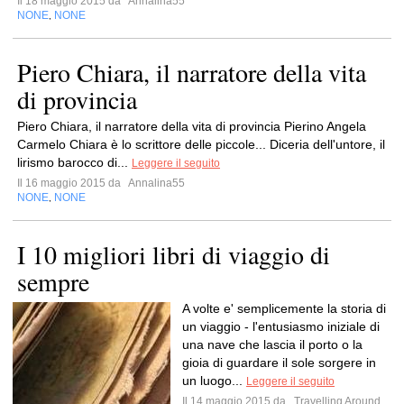
Il 18 maggio 2015 da
Annalina55
NONE
NONE
,
Piero Chiara, il narratore della vita
di provincia
Piero Chiara, il narratore della vita di provincia Pierino Angela
Carmelo Chiara è lo scrittore delle piccole... Diceria dell'untore, il
lirismo barocco di...
Leggere il seguito
Il 16 maggio 2015 da
Annalina55
NONE
NONE
,
I 10 migliori libri di viaggio di
sempre
A volte e' semplicemente la storia di
un viaggio - l'entusiasmo iniziale di
una nave che lascia il porto o la
gioia di guardare il sole sorgere in
un luogo...
Leggere il seguito
Il 14 maggio 2015 da
Travelling Around