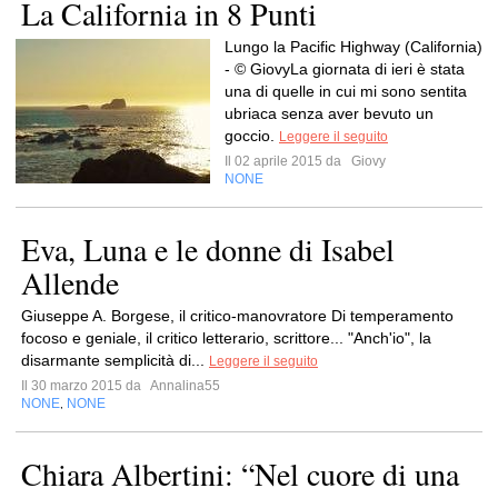
La California in 8 Punti
Lungo la Pacific Highway (California)
- © GiovyLa giornata di ieri è stata
una di quelle in cui mi sono sentita
ubriaca senza aver bevuto un
goccio.
Leggere il seguito
Il 02 aprile 2015 da
Giovy
NONE
Eva, Luna e le donne di Isabel
Allende
Giuseppe A. Borgese, il critico-manovratore Di temperamento
focoso e geniale, il critico letterario, scrittore... "Anch'io", la
disarmante semplicità di...
Leggere il seguito
Il 30 marzo 2015 da
Annalina55
NONE
NONE
,
Chiara Albertini: “Nel cuore di una