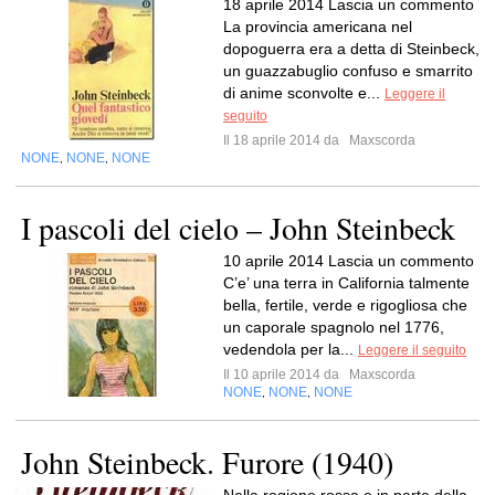
18 aprile 2014 Lascia un commento
La provincia americana nel
dopoguerra era a detta di Steinbeck,
un guazzabuglio confuso e smarrito
di anime sconvolte e...
Leggere il
seguito
Il 18 aprile 2014 da
Maxscorda
NONE
NONE
NONE
,
,
I pascoli del cielo – John Steinbeck
10 aprile 2014 Lascia un commento
C’e’ una terra in California talmente
bella, fertile, verde e rigogliosa che
un caporale spagnolo nel 1776,
vedendola per la...
Leggere il seguito
Il 10 aprile 2014 da
Maxscorda
NONE
NONE
NONE
,
,
John Steinbeck. Furore (1940)