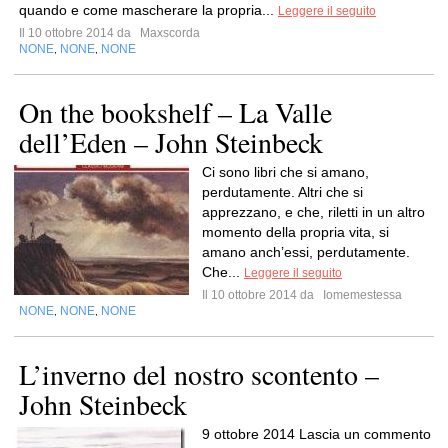
quando e come mascherare la propria...
Leggere il seguito
Il 10 ottobre 2014 da
Maxscorda
NONE
NONE
NONE
,
,
On the bookshelf – La Valle
dell’Eden – John Steinbeck
Ci sono libri che si amano,
perdutamente. Altri che si
apprezzano, e che, riletti in un altro
momento della propria vita, si
amano anch’essi, perdutamente.
Che...
Leggere il seguito
Il 10 ottobre 2014 da
Iomemestessa
NONE
NONE
NONE
,
,
L’inverno del nostro scontento –
John Steinbeck
9 ottobre 2014 Lascia un commento