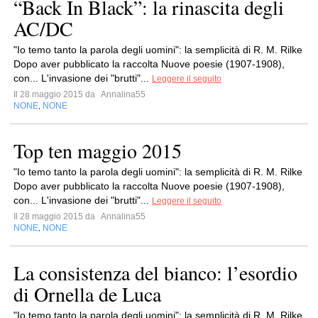
“Back In Black”: la rinascita degli
AC/DC
"Io temo tanto la parola degli uomini": la semplicità di R. M. Rilke
Dopo aver pubblicato la raccolta Nuove poesie (1907-1908),
con... L'invasione dei "brutti"...
Leggere il seguito
Il 28 maggio 2015 da
Annalina55
NONE
NONE
,
Top ten maggio 2015
"Io temo tanto la parola degli uomini": la semplicità di R. M. Rilke
Dopo aver pubblicato la raccolta Nuove poesie (1907-1908),
con... L'invasione dei "brutti"...
Leggere il seguito
Il 28 maggio 2015 da
Annalina55
NONE
NONE
,
La consistenza del bianco: l’esordio
di Ornella de Luca
"Io temo tanto la parola degli uomini": la semplicità di R. M. Rilke