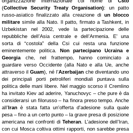
organizzazione internazionale col nome di
Csto
(
Collective Security Treaty Organisation)
: un patto
russo-asiatico finalizzato alla creazione di
un blocco
militare
simile alla Nato. Il patto, firmato a Tashkent, in
Uzbekistan nel 2002, vede la partecipazione delle
repubbliche dell’Asia centrale e dell’Armenia. E’ una
sorta di “costola” della Csi cui resta una funzione
eminentemente politica.
Non partecipano Ucraina e
Georgia
che, nel frattempo, hanno cominciato a
guardare verso Occidente (alla Nato e alla Ue, anche
attraverso il
Guam
), né l’
Azerbaijan
che diventando uno
dei principali porti petroliferi mondiali puntava sulla
politica delle mani libere. Nel maggio scorso il Cremlino
ha invitato Kiev ad aderire, Yanuchovyc – che pure è da
considerarsi un filorusso – ha finora preso tempo. Anche
all’
Iran
è stata fatta un’offerta d’adesione sulla quale
pesa – fino a un certo punto – la grave presa di posizione
americana nei confronti di
Teheran
. L’adesione dell’Iran,
con cui Mosca coltiva ottimi rapporti, non sarebbe presa