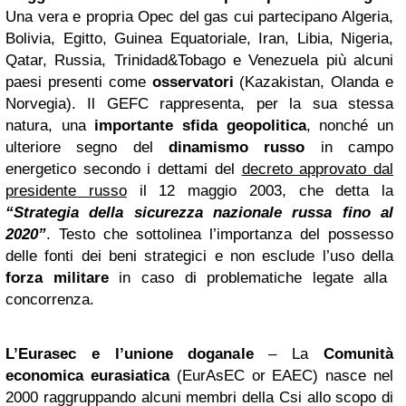
Una vera e propria Opec del gas cui partecipano Algeria,
Bolivia, Egitto, Guinea Equatoriale, Iran, Libia, Nigeria,
Qatar, Russia, Trinidad&Tobago e Venezuela più alcuni
paesi presenti come
osservatori
(Kazakistan, Olanda e
Norvegia). Il GEFC rappresenta, per la sua stessa
natura, una
importante sfida geopolitica
, nonché un
ulteriore segno del
dinamismo russo
in campo
energetico secondo i dettami del
decreto approvato dal
presidente russo
il 12 maggio 2003, che detta la
“Strategia della sicurezza nazionale russa fino al
2020”
. Testo che sottolinea l’importanza del possesso
delle fonti dei beni strategici e non esclude l’uso della
forza militare
in caso di problematiche legate alla
concorrenza.
L’Eurasec e l’unione doganale
– La
Comunità
economica eurasiatica
(EurAsEC or EAEC) nasce nel
2000 raggruppando alcuni membri della Csi allo scopo di