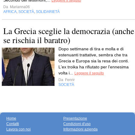
Secondo dei testimoni,...
Leggere il seguito
Da
Marianna06
AFRICA
SOCIETÀ
SOLIDARIETÀ
,
,
La Grecia sceglie la democrazia (anche
se rischia il baratro)
Dopo settimane di tira e molla e di
estenuanti trattative, sembra che tra
Grecia e Europa sia la resa dei conti.
L'ex troika ha rifiutato per l'ennesima
volta i...
Leggere il seguito
Da
Fenrir
SOCIETÀ
Home
Presentazione
Contatti
Condizioni d'uso
Lavora con noi
Informazioni azienda