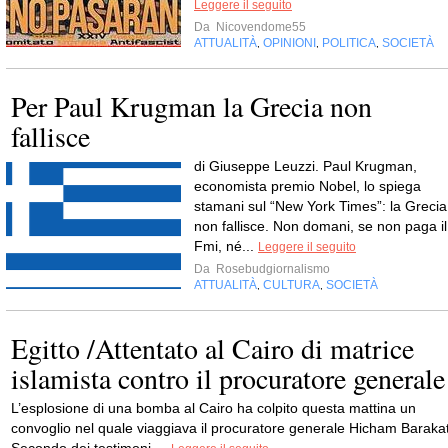
Leggere il seguito
Da
Nicovendome55
ATTUALITÀ
OPINIONI
POLITICA
SOCIETÀ
,
,
,
Per Paul Krugman la Grecia non
fallisce
di Giuseppe Leuzzi. Paul Krugman,
economista premio Nobel, lo spiega
stamani sul “New York Times”: la Grecia
non fallisce. Non domani, se non paga il
Fmi, né...
Leggere il seguito
Da
Rosebudgiornalismo
ATTUALITÀ
CULTURA
SOCIETÀ
,
,
Egitto /Attentato al Cairo di matrice
islamista contro il procuratore generale
L’esplosione di una bomba al Cairo ha colpito questa mattina un
convoglio nel quale viaggiava il procuratore generale Hicham Barakat