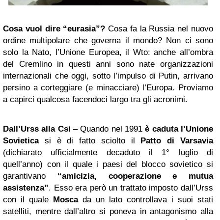
Cosa vuol dire “eurasia”?
Cosa fa la Russia nel nuovo
ordine multipolare che governa il mondo? Non ci sono
solo la Nato, l’Unione Europea, il Wto: anche all’ombra
del Cremlino in questi anni sono nate organizzazioni
internazionali che oggi, sotto l’impulso di Putin, arrivano
persino a corteggiare (e minacciare) l’Europa. Proviamo
a capirci qualcosa facendoci largo tra gli acronimi.
Dall’Urss alla Csi
– Quando nel 1991
è caduta l’Unione
Sovietica
si è di fatto sciolto il
Patto di Varsavia
(dichiarato ufficialmente decaduto il 1° luglio di
quell’anno) con il quale i paesi del blocco sovietico si
garantivano
“amicizia, cooperazione e mutua
assistenza”
. Esso era però un trattato imposto dall’Urss
con il quale
Mosca
da un lato controllava i suoi stati
satelliti, mentre dall’altro si poneva in antagonismo alla