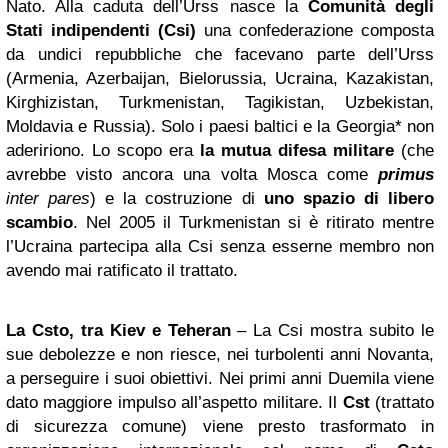
Nato. Alla caduta dell’Urss nasce la
Comunità degli
Stati indipendenti (Csi)
una confederazione composta
da undici repubbliche che facevano parte dell’Urss
(Armenia, Azerbaijan, Bielorussia, Ucraina, Kazakistan,
Kirghizistan, Turkmenistan, Tagikistan, Uzbekistan,
Moldavia e Russia). Solo i paesi baltici e la Georgia* non
adeririono. Lo scopo era
la mutua difesa militare
(che
avrebbe visto ancora una volta Mosca come
primus
inter pares
) e la costruzione di
uno spazio di libero
scambio
. Nel 2005 il Turkmenistan si è ritirato mentre
l’Ucraina partecipa alla Csi senza esserne membro non
avendo mai ratificato il trattato.
La Csto, tra
Kiev
e Teheran
– La Csi mostra subito le
sue debolezze e non riesce, nei turbolenti anni Novanta,
a perseguire i suoi obiettivi. Nei primi anni Duemila viene
dato maggiore impulso all’aspetto militare. Il
Cst
(trattato
di sicurezza comune) viene presto trasformato in