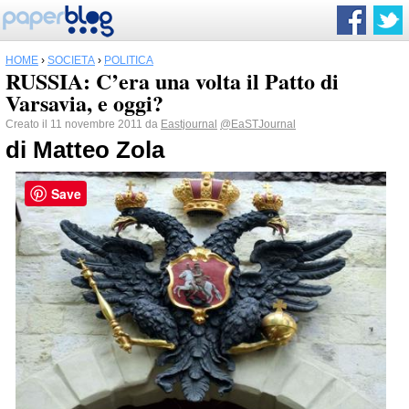
HOME
›
SOCIETÀ
›
POLITICA
RUSSIA: C’era una volta il Patto di
Varsavia, e oggi?
Creato il 11 novembre 2011 da
Eastjournal
@EaSTJournal
di Matteo Zola
Save