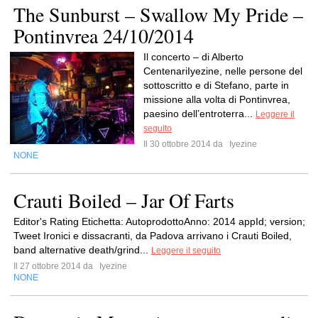
The Sunburst – Swallow My Pride –
Pontinvrea 24/10/2014
Il concerto – di Alberto
CentenariIyezine, nelle persone del
sottoscritto e di Stefano, parte in
missione alla volta di Pontinvrea,
paesino dell’entroterra...
Leggere il
seguito
Il 30 ottobre 2014 da
Iyezine
NONE
Crauti Boiled – Jar Of Farts
Editor's Rating Etichetta: AutoprodottoAnno: 2014 appId; version;
Tweet Ironici e dissacranti, da Padova arrivano i Crauti Boiled,
band alternative death/grind...
Leggere il seguito
Il 27 ottobre 2014 da
Iyezine
NONE