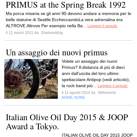
PRIMUS at the Spring Break 1992
Ma porca miseria se gli anni 90 devono andare a memoria per le
belle statuine di Seattle.EccheccavoloLa vera adrenalina era
ALTROVE.Altrove.Per esempio nella Ba...
Leggere il seguito
Il 12 marzo 2011 da
Diamonddog
Un assaggio dei nuovi primus
Volete un assaggio dei nuovi
Primus? A distanza di più di dieci
anni dall’uscita del loro ultimo
spettacolare Antipop (vedi articolo),
la rock band più...
Leggere il seguito
Il 11 agosto 2010 da
Willoworld
NONE
NONE
,
Italian Olive Oil Day 2015 & JOOP
Award a Tokyo.
ITALIAN OLIVE OIL DAY 2015 JOOP