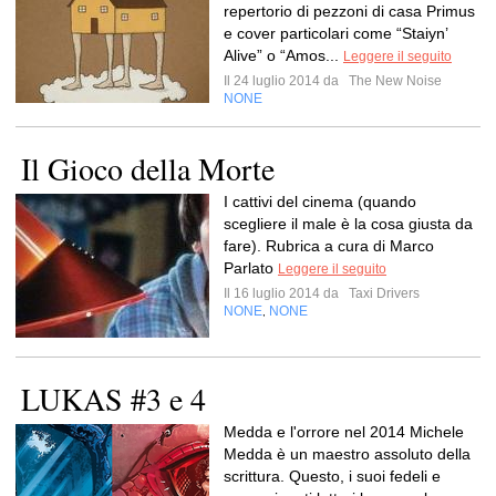
repertorio di pezzoni di casa Primus
e cover particolari come “Staiyn’
Alive” o “Amos...
Leggere il seguito
Il 24 luglio 2014 da
The New Noise
NONE
Il Gioco della Morte
I cattivi del cinema (quando
scegliere il male è la cosa giusta da
fare). Rubrica a cura di Marco
Parlato
Leggere il seguito
Il 16 luglio 2014 da
Taxi Drivers
NONE
NONE
,
LUKAS #3 e 4
Medda e l'orrore nel 2014 Michele
Medda è un maestro assoluto della
scrittura. Questo, i suoi fedeli e