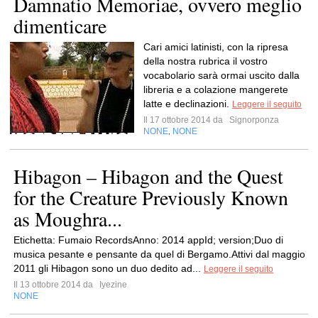
Damnatio Memoriae, ovvero meglio
dimenticare
Cari amici latinisti, con la ripresa
della nostra rubrica il vostro
vocabolario sarà ormai uscito dalla
libreria e a colazione mangerete
latte e declinazioni.
Leggere il seguito
Il 17 ottobre 2014 da
Signorponza
NONE
NONE
,
Hibagon – Hibagon and the Quest
for the Creature Previously Known
as Moughra...
Etichetta: Fumaio RecordsAnno: 2014 appId; version;Duo di
musica pesante e pensante da quel di Bergamo.Attivi dal maggio
2011 gli Hibagon sono un duo dedito ad...
Leggere il seguito
Il 13 ottobre 2014 da
Iyezine
NONE