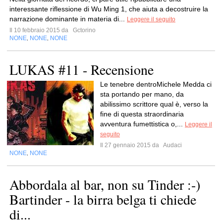
interessante riflessione di Wu Ming 1, che aiuta a decostruire la
narrazione dominante in materia di...
Leggere il seguito
Il 10 febbraio 2015 da
Gctorino
NONE
NONE
NONE
,
,
LUKAS #11 - Recensione
Le tenebre dentroMichele Medda ci
sta portando per mano, da
abilissimo scrittore qual è, verso la
fine di questa straordinaria
avventura fumettistica o,...
Leggere il
seguito
Il 27 gennaio 2015 da
Audaci
NONE
NONE
,
Abbordala al bar, non su Tinder :-)
Bartinder - la birra belga ti chiede
di...