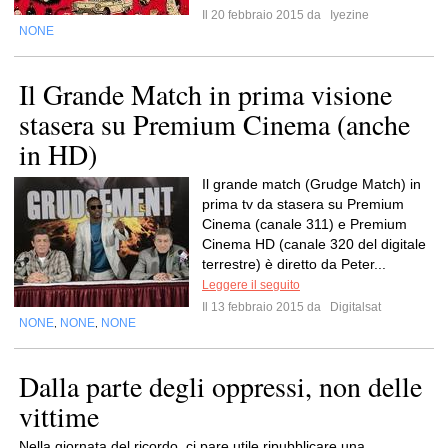
Il 20 febbraio 2015 da
Iyezine
NONE
Il Grande Match in prima visione
stasera su Premium Cinema (anche
in HD)
Il grande match (Grudge Match) in
prima tv da stasera su Premium
Cinema (canale 311) e Premium
Cinema HD (canale 320 del digitale
terrestre) è diretto da Peter...
Leggere il seguito
Il 13 febbraio 2015 da
Digitalsat
NONE
NONE
NONE
,
,
Dalla parte degli oppressi, non delle
vittime
Nella giornata del ricordo, ci pare utile ripubblicare una