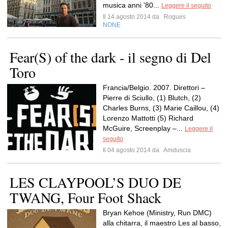
musica anni '80...
Leggere il seguito
Il 14 agosto 2014 da
Rogues
NONE
Fear(S) of the dark - il segno di Del
Toro
Francia/Belgio. 2007. Direttori –
Pierre di Sciullo, (1) Blutch, (2)
Charles Burns, (3) Marie Caillou, (4)
Lorenzo Mattotti (5) Richard
McGuire, Screenplay –...
Leggere il
seguito
Il 04 agosto 2014 da
Amduscia
LES CLAYPOOL’S DUO DE
TWANG, Four Foot Shack
Bryan Kehoe (Ministry, Run DMC)
alla chitarra, il maestro Les al basso,