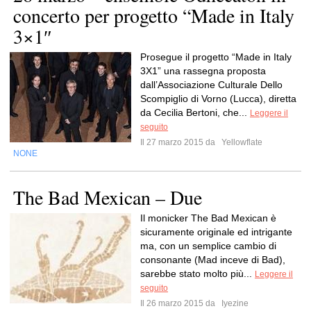
concerto per progetto “Made in Italy
3×1″
Prosegue il progetto “Made in Italy
3X1” una rassegna proposta
dall’Associazione Culturale Dello
Scompiglio di Vorno (Lucca), diretta
da Cecilia Bertoni, che...
Leggere il
seguito
Il 27 marzo 2015 da
Yellowflate
NONE
The Bad Mexican – Due
Il monicker The Bad Mexican è
sicuramente originale ed intrigante
ma, con un semplice cambio di
consonante (Mad inceve di Bad),
sarebbe stato molto più...
Leggere il
seguito
Il 26 marzo 2015 da
Iyezine