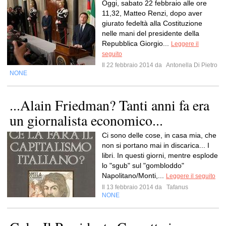
Oggi, sabato 22 febbraio alle ore
11,32, Matteo Renzi, dopo aver
giurato fedeltà alla Costituzione
nelle mani del presidente della
Repubblica Giorgio...
Leggere il
seguito
Il 22 febbraio 2014 da
Antonella Di Pietro
NONE
...Alain Friedman? Tanti anni fa era
un giornalista economico...
Ci sono delle cose, in casa mia, che
non si portano mai in discarica... I
libri. In questi giorni, mentre esplode
lo "sgub" sul "gombloddo"
Napolitano/Monti,...
Leggere il seguito
Il 13 febbraio 2014 da
Tafanus
NONE