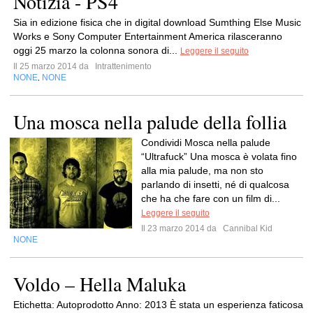
Notizia - PS4
Sia in edizione fisica che in digital download Sumthing Else Music
Works e Sony Computer Entertainment America rilasceranno
oggi 25 marzo la colonna sonora di...
Leggere il seguito
Il 25 marzo 2014 da
Intrattenimento
NONE
NONE
,
Una mosca nella palude della follia
Condividi Mosca nella palude
“Ultrafuck” Una mosca è volata fino
alla mia palude, ma non sto
parlando di insetti, né di qualcosa
che ha che fare con un film di...
Leggere il seguito
Il 23 marzo 2014 da
Cannibal Kid
NONE
Voldo – Hella Maluka
Etichetta: Autoprodotto Anno: 2013 È stata un esperienza faticosa