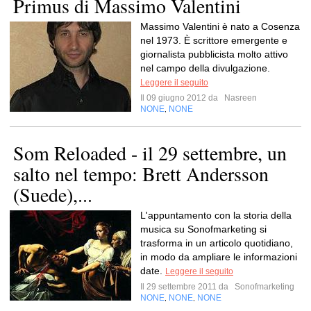
Primus di Massimo Valentini
Massimo Valentini è nato a Cosenza
nel 1973. È scrittore emergente e
giornalista pubblicista molto attivo
nel campo della divulgazione.
Leggere il seguito
Il 09 giugno 2012 da
Nasreen
NONE
NONE
,
Som Reloaded - il 29 settembre, un
salto nel tempo: Brett Andersson
(Suede),...
L'appuntamento con la storia della
musica su Sonofmarketing si
trasforma in un articolo quotidiano,
in modo da ampliare le informazioni
date.
Leggere il seguito
Il 29 settembre 2011 da
Sonofmarketing
NONE
NONE
NONE
,
,