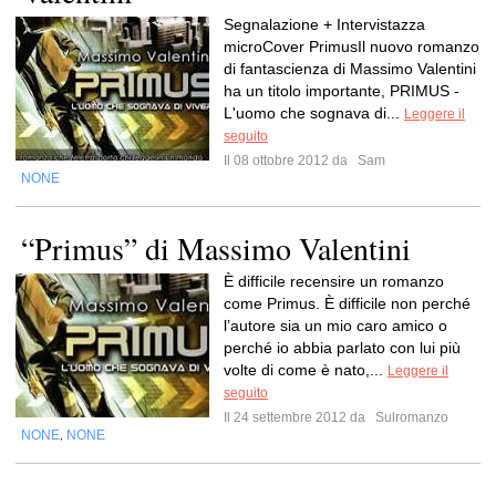
Segnalazione + Intervistazza
microCover PrimusIl nuovo romanzo
di fantascienza di Massimo Valentini
ha un titolo importante, PRIMUS -
L'uomo che sognava di...
Leggere il
seguito
Il 08 ottobre 2012 da
Sam
NONE
“Primus” di Massimo Valentini
È difficile recensire un romanzo
come Primus. È difficile non perché
l’autore sia un mio caro amico o
perché io abbia parlato con lui più
volte di come è nato,...
Leggere il
seguito
Il 24 settembre 2012 da
Sulromanzo
NONE
NONE
,