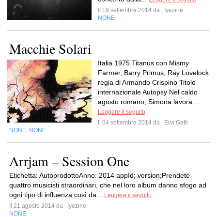
Il 19 settembre 2014 da
Iyezine
NONE
Macchie Solari
Italia 1975 Titanus con Mismy
Farmer, Barry Primus, Ray Lovelock
regia di Armando Crispino Titolo
internazionale Autopsy Nel caldo
agosto romano, Simona lavora...
Leggere il seguito
Il 04 settembre 2014 da
Eva Gatti
NONE
NONE
,
Arrjam – Session One
Etichetta: AutoprodottoAnno: 2014 appId; version;Prendete
quattro musicisti straordinari, che nel loro album danno sfogo ad
ogni tipo di influenza così da...
Leggere il seguito
Il 21 agosto 2014 da
Iyezine
NONE