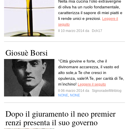
Nella mia cucina l'olio extravergine
di oliva ha un ruolo fondamentale,
caratterizza il sapore di miei piatti e
li rende unici e preziosi.
Leggere il
seguito
Il 10 marzo 2014 da
Dch17
Giosuè Borsi
“Città giovine e forte, che il
divinomare accarezza, il vasto ed
alto sole,a Te che cresci in
opulenza, vale!A Te, per carità di Te,
m’inchino!
Leggere il seguito
Il 06 marzo 2014 da
Signoradeifiltriblog
NONE
NONE
,
Dopo il giuramento il neo premier
renzi presenta il suo governo