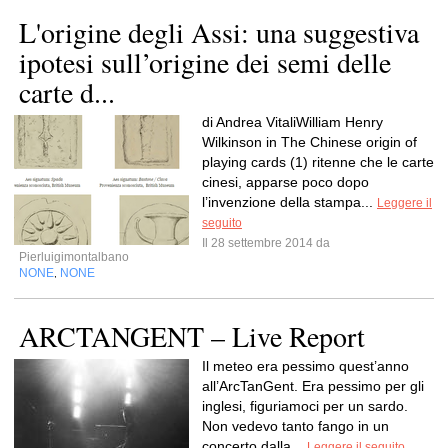
L'origine degli Assi: una suggestiva
ipotesi sull’origine dei semi delle
carte d...
di Andrea VitaliWilliam Henry
Wilkinson in The Chinese origin of
playing cards (1) ritenne che le carte
cinesi, apparse poco dopo
l’invenzione della stampa...
Leggere il
seguito
Il 28 settembre 2014 da
Pierluigimontalbano
NONE
NONE
,
ARCTANGENT – Live Report
Il meteo era pessimo quest’anno
all’ArcTanGent. Era pessimo per gli
inglesi, figuriamoci per un sardo.
Non vedevo tanto fango in un
concerto dalla...
Leggere il seguito