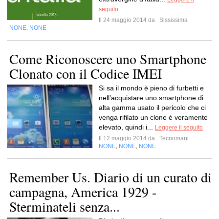
seguito
Il 24 maggio 2014 da
Sississima
NONE
NONE
,
Come Riconoscere uno Smartphone
Clonato con il Codice IMEI
Si sa il mondo è pieno di furbetti e
nell’acquistare uno smartphone di
alta gamma usato il pericolo che ci
venga rifilato un clone è veramente
elevato, quindi i...
Leggere il seguito
Il 12 maggio 2014 da
Tecnomani
NONE
NONE
NONE
,
,
Remember Us. Diario di un curato di
campagna, America 1929 -
Sterminateli senza...