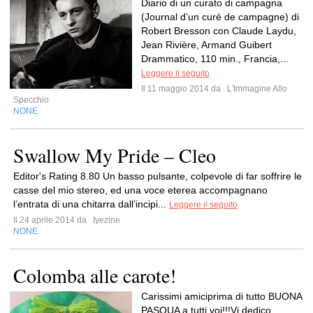
Diario di un curato di campagna
(Journal d’un curé de campagne) di
Robert Bresson con Claude Laydu,
Jean Rivière, Armand Guibert
Drammatico, 110 min., Francia,...
Leggere il seguito
Il 11 maggio 2014 da
L'Immagine Allo
Specchio
NONE
Swallow My Pride – Cleo
Editor's Rating 8.80 Un basso pulsante, colpevole di far soffrire le
casse del mio stereo, ed una voce eterea accompagnano
l’entrata di una chitarra dall’incipi...
Leggere il seguito
Il 24 aprile 2014 da
Iyezine
NONE
Colomba alle carote!
Carissimi amiciprima di tutto BUONA
PASQUA a tutti voi!!!Vi dedico