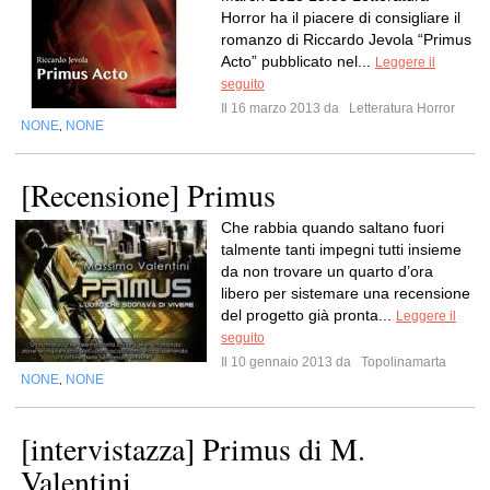
Horror ha il piacere di consigliare il
romanzo di Riccardo Jevola “Primus
Acto” pubblicato nel...
Leggere il
seguito
Il 16 marzo 2013 da
Letteratura Horror
NONE
NONE
,
[Recensione] Primus
Che rabbia quando saltano fuori
talmente tanti impegni tutti insieme
da non trovare un quarto d’ora
libero per sistemare una recensione
del progetto già pronta...
Leggere il
seguito
Il 10 gennaio 2013 da
Topolinamarta
NONE
NONE
,
[intervistazza] Primus di M.
Valentini