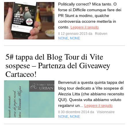
Politically correct? Mica tanto. O
forse sì.Difficile comunque fare dei
PR Stunt a modino, qualche
controversia occorre metterla in
conto.
Leggere il seguito
Il 12 gennaio 2015 da
Robven
NONE
NONE
,
5# tappa del Blog Tour di Vite
sospese – Partenza del Giveawey
Cartaceo!
Benvenuti a questa quinta tappa del
blog tour dedicato a Vite sospese di
Alezzia Litta (che abbiamo recensito
QUI). Questa volta abbiamo voluto
regalarvi un...
Leggere il seguito
Il 30 dicembre 2014 da
Visionnaire
NONE
NONE
,