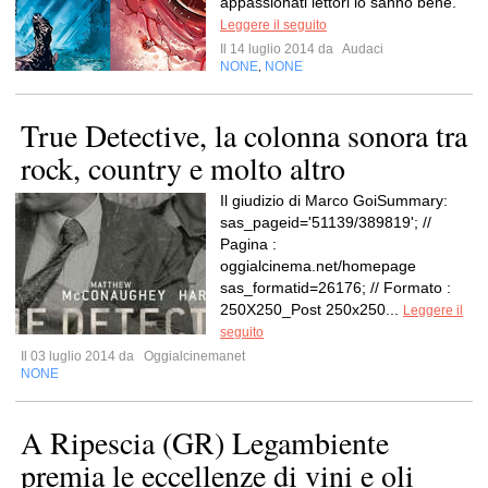
appassionati lettori lo sanno bene.
Leggere il seguito
Il 14 luglio 2014 da
Audaci
NONE
NONE
,
True Detective, la colonna sonora tra
rock, country e molto altro
Il giudizio di Marco GoiSummary:
sas_pageid='51139/389819'; //
Pagina :
oggialcinema.net/homepage
sas_formatid=26176; // Formato :
250X250_Post 250x250...
Leggere il
seguito
Il 03 luglio 2014 da
Oggialcinemanet
NONE
A Ripescia (GR) Legambiente
premia le eccellenze di vini e oli