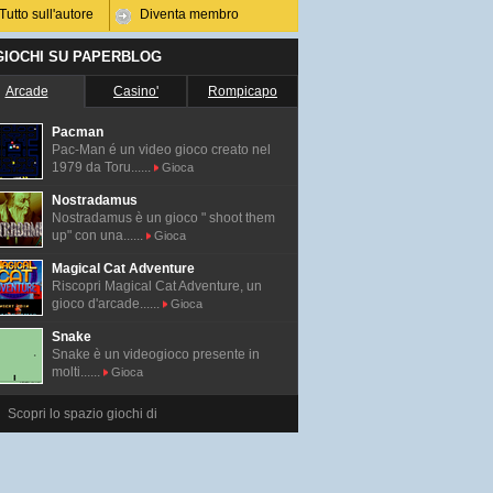
Tutto sull'autore
Diventa membro
 GIOCHI SU PAPERBLOG
Arcade
Casino'
Rompicapo
Pacman
Pac-Man é un video gioco creato nel
1979 da Toru......
Gioca
Nostradamus
Nostradamus è un gioco " shoot them
up" con una......
Gioca
Magical Cat Adventure
Riscopri Magical Cat Adventure, un
gioco d'arcade......
Gioca
Snake
Snake è un videogioco presente in
molti......
Gioca
Scopri lo spazio giochi di