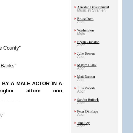
Arrested Development
Musicisti Stranieri
Bruce Dern
Attori
Washington
Mete
Bryan Cranston
Attori
e County”
Julie Bowen
Attori
Mayim Bialik
Banks”
Attori
Matt Damon
Attori
BY A MALE ACTOR IN A
Julia Roberts
glior attore non
Attori
________
Sandra Bullock
Attori
Peter Dinklage
Attori
s”
Tina Fey
Attori