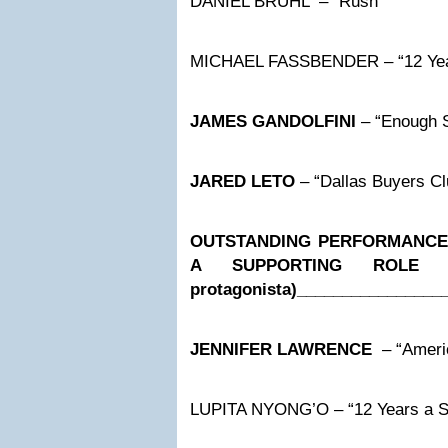
DANIEL BRÜHL – “Rush”
MICHAEL FASSBENDER – “12 Year
JAMES GANDOLFINI
– “Enough S
JARED LETO
– “Dallas Buyers Cl
OUTSTANDING PERFORMANCE 
A SUPPORTING ROLE (m
protagonista)
________________
JENNIFER LAWRENCE
– “Americ
LUPITA NYONG’O – “12 Years a S