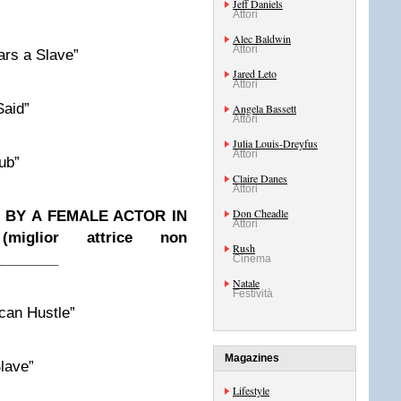
Jeff Daniels
Attori
Alec Baldwin
Attori
s a Slave”
Jared Leto
Attori
aid”
Angela Bassett
Attori
Julia Louis-Dreyfus
Attori
ub”
Claire Danes
Attori
Don Cheadle
BY A FEMALE ACTOR IN
Attori
iglior attrice non
Rush
________
Cinema
Natale
Festività
an Hustle”
Magazines
lave”
Lifestyle