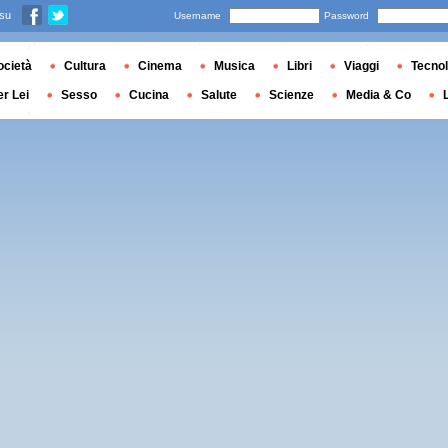
 su
Username
Password
ocietà
Cultura
Cinema
Musica
Libri
Viaggi
Tecnol
er Lei
Sesso
Cucina
Salute
Scienze
Media & Co