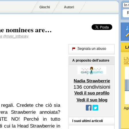
Giochi
Autori
he nominees are…
ie
@river_inthesky
L
Segnala un abuso
L'
A proposito dell'autore
GI
Nadia Strawberrie
136
condivisioni
Vedi il suo profilo
Vedi il suo blog
 regali. Credete che ciò sia
Agi
vera Strawberrie annoiata?
TE NO! Perché in tutto
I suoi ultimi articoli
di cui la Head Strawberrie in