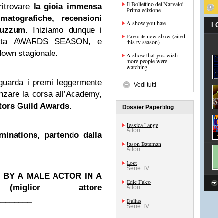
Il Bollettino del Narvalo! –
ritrovare
la gioia immensa
Prima edizione
ematografiche, recensioni
A show you hate
I
muzzum.
Iniziamo dunque i
Favorite new show (aired
dorata AWARDS SEASON, e
this tv season)
down stagionale.
A show that you wish
more people were
watching
iguarda i premi leggermente
Vedi tutti
nzare la corsa all’Academy,
tors Guild Awards
.
Dossier Paperblog
Jessica Lange
Attori
minations, partendo dalla
Jason Bateman
Attori
Lost
Serie TV
BY A MALE ACTOR IN A
Edie Falco
iglior attore
Attori
________
Dallas
Serie TV