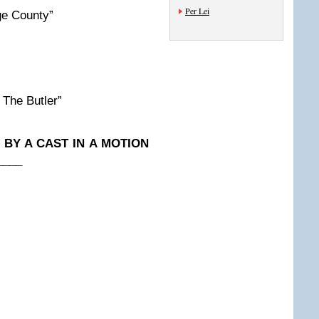
Per Lei
e County”
The Butler”
BY A CAST IN A MOTION
____