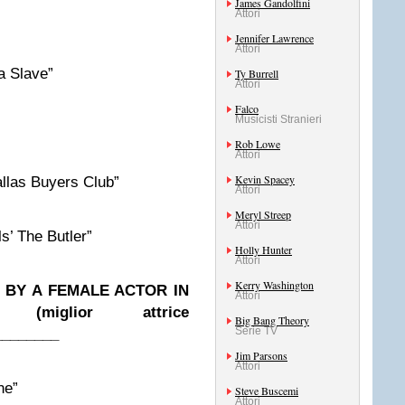
James Gandolfini
Attori
Jennifer Lawrence
Attori
 Slave”
Ty Burrell
Attori
Falco
Musicisti Stranieri
Rob Lowe
Attori
Kevin Spacey
as Buyers Club”
Attori
Meryl Streep
Attori
’ The Butler”
Holly Hunter
Attori
Kerry Washington
BY A FEMALE ACTOR IN
Attori
iglior attrice
Big Bang Theory
Serie TV
________
Jim Parsons
Attori
ne”
Steve Buscemi
Attori