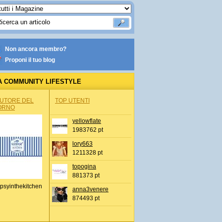
Non ancora membro?
Proponi il tuo blog
A COMMUNITY LIFESTYLE
AUTORE DEL
TOP UTENTI
ORNO
yellowflate
1983762 pt
lory663
1211328 pt
topogina
881373 pt
psyinthekitchen
anna3venere
874493 pt