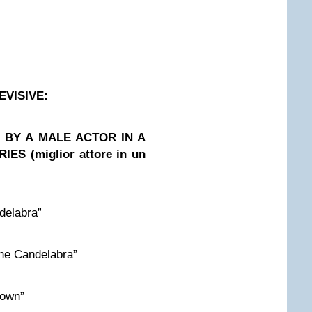
LEVISIVE:
BY A MALE ACTOR IN A
ES (miglior attore in un
_____________
delabra”
e Candelabra”
own”