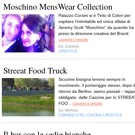
Moschino MensWear Collection
Palazzo Corsini si è Tinto di Colori per
ospitare l’inimitabile ed unica sfilata di
Jeremy Scott ”Moschino” da quando ha
preso la direzione creativa del Brand.
Leggere il seguito
Da
Edoardo
LIFESTYLE
Streeat Food Truck
Siccome bisogna tenersi sempre in
movimento, il pomeriggio stesso, dopo il
ritorno da Berlino, siamo passati – tapp
obbligata- dalle Cascine per lo STREEA
FOO...
Leggere il seguito
Da
Melissa
CONSIGLI UTILI
CUCINA
LIFESTYLE
,
,
Il bar con le sedie bianche