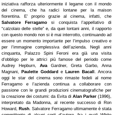
iniziativa rafforza ulteriormente il legame con il mondo
del cinema, che ha radici lontane per la maison
fiorentina. E’ proprio grazie al cinema, infatti, che
Salvatore Ferragamo
si conquista l’appellativo di
“calzolaio delle stelle” e, da quei lontani anni, il rapporto
con questo mondo non si è mai interrotto, continuando ad
essere un momento importante per l’impulso creativo e
per l’immagine complessiva dell’azienda. Negli anni
cinquanta, Palazzo Spini Feroni era già una visita
d’obbligo per le attrici più famose del periodo come
Audrey Hepburn,
Ava
Gardner, Greta Garbo, Anna
Magnani,
Paulette Goddard
e
Lauren Bacall
. Ancora
oggi le star del cinema sono rimaste fedeli al nome
Ferragamo e l’azienda continua a collaborare con
passione con le grandi produzioni cinematografiche per
la creazione dei costumi: da Evita di
Alan Parker
(1996),
interpretato da Madonna, al recente successo di Ron
Howard,
Rush
. Salvatore Ferragamo ultimamente è stata
committente di alcuni corti d’autore, fra i quali White