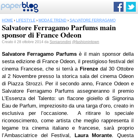
HOME
›
LIFESTYLE
›
MODA E TREND
›
SALVATORE FERRAGAMO
Salvatore Ferragamo Parfums main
sponsor di France Odeon
Creato il 28 ottobre 2014 da
Soniarondini
@fashionintown
Salvatore Ferragamo
Parfums
è il main sponsor della
sesta edizione di France Odeon, il prestigioso festival del
cinema Francese, che si terrà a
Firenze
dal 30 Ottobre
al 2 Novembre presso la storica sala del cinema Odeon
di Piazza Strozzi. Per il secondo anno, France Odeon e
Salvatore Ferragamo Parfums assegneranno il premio
L’Essenza del Talento: un flacone gioiello di Signorina
Eau de Parfum, impreziosito da una targa d’oro, creato in
esclusiva per l’occasione. A ritirare lo speciale
riconoscimento, come artista che meglio rappresenta il
legame tra cinema italiano e francese, sarà proprio
l’Ambasciatrice del Festival,
Laura Morante
. Questa