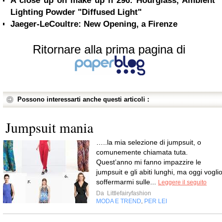
A close up on make up n°296: Hourglass, Ambient
Lighting Powder "Diffused Light"
Jaeger-LeCoultre: New Opening, a Firenze
Ritornare alla prima pagina di
Possono interessarti anche questi articoli :
Jumpsuit mania
…..la mia selezione di jumpsuit, o
comunemente chiamata tuta.
Quest’anno mi fanno impazzire le
jumpsuit e gli abiti lunghi, ma oggi vogli
soffermarmi sulle...
Leggere il seguito
Da
Littlefairyfashion
MODA E TREND
PER LEI
,