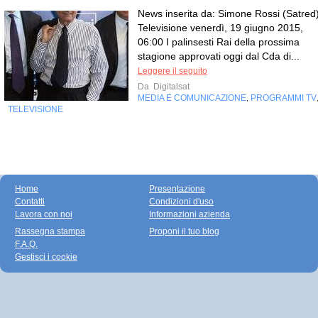
News inserita da: Simone Rossi (Satred
Televisione venerdì, 19 giugno 2015,
06:00 I palinsesti Rai della prossima
stagione approvati oggi dal Cda di...
Leggere il seguito
Da
Digitalsat
MEDIA E COMUNICAZIONE
PROGRAMMI TV
,
TELEVISIONE
Home
Presentazione
Contatti
Condizioni d'uso
Lavora con noi
Informazioni azienda
Rassegna stampa
Proponi il tuo blog
F.A.Q.
Gestisci i cookie