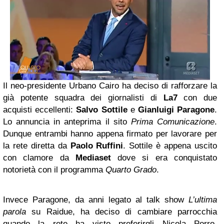
Il neo-presidente Urbano Cairo ha deciso di rafforzare la
già potente squadra dei giornalisti di
La7
con due
acquisti eccellenti:
Salvo Sottile
e
Gianluigi Paragone
.
Lo annuncia in anteprima il sito
Prima Comunicazione
.
Dunque entrambi hanno appena firmato per lavorare per
la rete diretta da
Paolo Ruffini
. Sottile è appena uscito
con clamore da
Mediaset
dove si era conquistato
notorietà con il programma
Quarto Grado
.
Invece Paragone, da anni legato al talk show
L’ultima
parola
su Raidue, ha deciso di cambiare parrocchia
quando la rete ha visto preferirgli Nicola Porro,