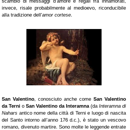
scambio di messaggi d’amore e regali fra innamorati,
invece, risale probabilmente al medioevo, riconducibile
alla tradizione dell’
amor cortese
.
San
Valentino
, conosciuto anche come
S
an Valentino
da Terni
o
S
an Valentino da Interamna
(da
Interamna di
Nahars
antico nome della città di Terni e luogo di nascita
del Santo intorno all’anno 176 d.c.), è stato un vescovo
romano, divenuto martire. Sono molte le leggende entrate