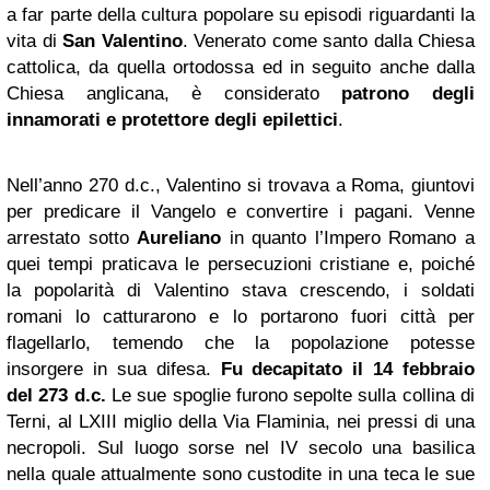
a far parte della cultura popolare su episodi riguardanti la
vita di
San Valentino
. Venerato come santo dalla Chiesa
cattolica, da quella ortodossa ed in seguito anche dalla
Chiesa anglicana, è considerato
patrono degli
innamorati e protettore degli epilettici
.
Nell’anno 270 d.c., Valentino si trovava a Roma, giuntovi
per predicare il Vangelo e convertire i pagani. Venne
arrestato sotto
Aureliano
in quanto l’Impero Romano a
quei tempi praticava le persecuzioni cristiane e, poiché
la popolarità di Valentino stava crescendo, i soldati
romani lo catturarono e lo portarono fuori città per
flagellarlo, temendo che la popolazione potesse
insorgere in sua difesa.
Fu decapitato il 14 febbraio
del 273 d.c.
Le sue spoglie furono sepolte sulla collina di
Terni, al LXIII miglio della Via Flaminia, nei pressi di una
necropoli. Sul luogo sorse nel IV secolo una basilica
nella quale attualmente sono custodite in una teca le sue