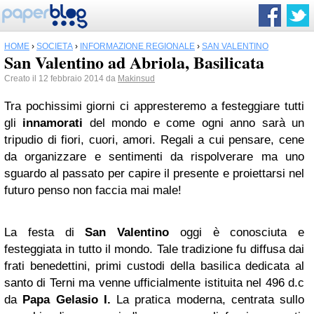
HOME
›
SOCIETÀ
›
INFORMAZIONE REGIONALE
›
SAN VALENTINO
San Valentino ad Abriola, Basilicata
Creato il 12 febbraio 2014 da
Makinsud
Tra pochissimi giorni ci appresteremo a festeggiare tutti
gli
innamorati
del mondo e come ogni anno sarà un
tripudio di fiori, cuori, amori. Regali a cui pensare, cene
da organizzare e sentimenti da rispolverare ma uno
sguardo al passato per capire il presente e proiettarsi nel
futuro penso non faccia mai male!
La festa di
San Valentino
oggi è conosciuta e
festeggiata in tutto il mondo. Tale tradizione fu diffusa dai
frati benedettini, primi custodi della basilica dedicata al
santo di Terni ma venne ufficialmente istituita nel 496 d.c
da
Papa Gelasio I.
La pratica moderna, centrata sullo