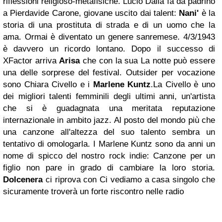
riflessioni religioso-metafisiche. Lucio Dalla fa da padrino
a Pierdavide Carone, giovane uscito dai talent:
Nani'
è la
storia di una prostituta di strada e di un uomo che la
ama. Ormai è diventato un genere sanremese. 4/3/1943
è davvero un ricordo lontano. Dopo il successo di
XFactor arriva
Arisa
che con la sua La notte può essere
una delle sorprese del festival. Outsider per vocazione
sono Chiara Civello e i
Marlene Kuntz
.La Civello è uno
dei migliori talenti femminili degli ultimi anni, un'artista
che si è guadagnata una meritata reputazione
internazionale in ambito jazz. Al posto del mondo più che
una canzone all'altezza del suo talento sembra un
tentativo di omologarla. I Marlene Kuntz sono da anni un
nome di spicco del nostro rock indie: Canzone per un
figlio non pare in grado di cambiare la loro storia.
Dolcenera
ci riprova con Ci vediamo a casa singolo che
sicuramente troverà un forte riscontro nelle radio