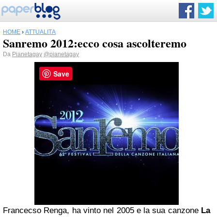
HOME
›
ATTUALITÀ
Sanremo 2012:ecco cosa ascolteremo
Da
Pianetagay
@pianetagay
Save
Francecso Renga, ha vinto nel 2005 e la sua canzone
La