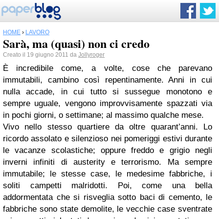
HOME
›
LAVORO
Sarà, ma (quasi) non ci credo
Creato il 19 giugno 2011 da
Jollyroger
È incredibile come, a volte, cose che parevano
immutabili, cambino così repentinamente. Anni in cui
nulla accade, in cui tutto si sussegue monotono e
sempre uguale, vengono improvvisamente spazzati via
in pochi giorni, o settimane; al massimo qualche mese.
Vivo nello stesso quartiere da oltre quarant’anni. Lo
ricordo assolato e silenzioso nei pomeriggi estivi durante
le vacanze scolastiche; oppure freddo e grigio negli
inverni infiniti di austerity e terrorismo. Ma sempre
immutabile; le stesse case, le medesime fabbriche, i
soliti campetti malridotti. Poi, come una bella
addormentata che si risveglia sotto baci di cemento, le
fabbriche sono state demolite, le vecchie case sventrate