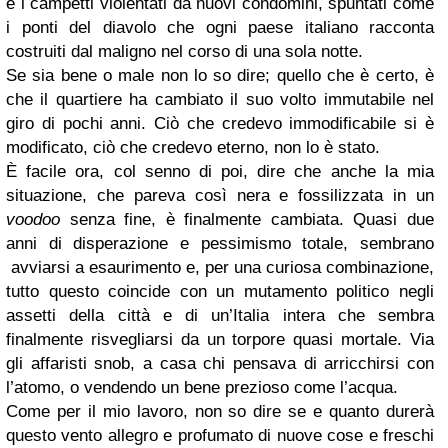
e i campetti violentati da nuovi condomini, spuntati come
i ponti del diavolo che ogni paese italiano racconta
costruiti dal maligno nel corso di una sola notte.
Se sia bene o male non lo so dire; quello che è certo, è
che il quartiere ha cambiato il suo volto immutabile nel
giro di pochi anni. Ciò che credevo immodificabile si è
modificato, ciò che credevo eterno, non lo è stato.
È facile ora, col senno di poi, dire che anche la mia
situazione, che pareva così nera e fossilizzata in un
voodoo
senza fine, è finalmente cambiata. Quasi due
anni di disperazione e pessimismo totale, sembrano
avviarsi a esaurimento e, per una curiosa combinazione,
tutto questo coincide con un mutamento politico negli
assetti della città e di un’Italia intera che sembra
finalmente risvegliarsi da un torpore quasi mortale. Via
gli affaristi snob, a casa chi pensava di arricchirsi con
l’atomo, o vendendo un bene prezioso come l’acqua.
Come per il mio lavoro, non so dire se e quanto durerà
questo vento allegro e profumato di nuove cose e freschi