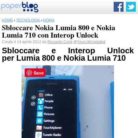
HOME
›
TECNOLOGIA
›
NOKIA
Sbloccare Nokia Lumia 800 e Nokia
Lumia 710 con Interop Unlock
Creato il 14 aprile 2012 da
Riccardo Conti
@YourLifeUpdated
Sbloccare e Interop Unlock
per Lumia 800 e
Nokia
Lumia 710
Save