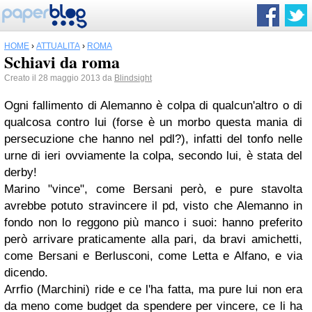
HOME
›
ATTUALITÀ
›
ROMA
Schiavi da roma
Creato il 28 maggio 2013 da
Blindsight
Ogni fallimento di Alemanno è colpa di qualcun'altro o di
qualcosa contro lui (forse è un morbo questa mania di
persecuzione che hanno nel pdl?), infatti del tonfo nelle
urne di ieri ovviamente la colpa, secondo lui, è stata del
derby!
Marino "vince", come Bersani però, e pure stavolta
avrebbe potuto stravincere il pd, visto che Alemanno in
fondo non lo reggono più manco i suoi: hanno preferito
però arrivare praticamente alla pari, da bravi amichetti,
come Bersani e Berlusconi, come Letta e Alfano, e via
dicendo.
Arrfio (Marchini) ride e ce l'ha fatta, ma pure lui non era
da meno come budget da spendere per vincere, ce li ha