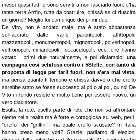
messi quasi tutti e sono serviti a non lasciarlo fuori: c'ha
tanta terra Arrfio, tutta da costruire, chissà se ci riuscirà
un giorno? Meglio lui comunque dei primi due.
De Vito, non è andato male, ma è stato abbastanza
schiacciato dalle varie parentopoli, affittopoli,
mazzettopoli, monumentopoli, mignottopoli, polverinopoli,
veltronopoli, miliardopoli, leccaculopoli, ecc. che hanno
votato i primi due naturalmente, e poi diciamolo:
una
campagna così schifosa contro i 5Stelle, con tanto di
proposta di legge per farli fuori, non s'era mai vista
,
ma pensa quanto li temono e chissà davvero che crollo
sarebbe stato se fosse successo al pd o al pdl, quindi De
Vito in fondo resiste e molto bene per essere nuovo, un
vero gladiatore.
Esulta la rete, quella parte di rete che non sa affrontare
niente nella realtà ma è forte e coraggiosa sul web, per il
"crollo" dei "grillini": ma quale crollo scusate? In Italia
hanno preso meno voti? Grazie, parliamo di elezioni
diverse dalle politiche e dalle regionali! Ma pensate che