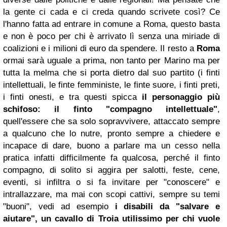
la gente ci cada e ci creda quando scrivete così? Ce
l'hanno fatta ad entrare in comune a Roma, questo basta
e non è poco per chi è arrivato lì senza una miriade di
coalizioni e i milioni di euro da spendere. Il resto a
Roma
ormai sarà uguale a prima, non tanto per Marino ma per
tutta la melma che si porta dietro dal suo partito (i finti
intellettuali, le finte femministe, le finte suore, i finti preti,
i finti onesti, e tra questi spicca
il personaggio più
schifoso: il finto "compagno intellettuale"
,
quell'essere che sa solo sopravvivere, attaccato sempre
a qualcuno che lo nutre, pronto sempre a chiedere e
incapace di dare, buono a parlare ma un cesso nella
pratica infatti difficilmente fa qualcosa, perché il finto
compagno, di solito si aggira per salotti, feste, cene,
eventi, si infiltra o si fa invitare per "conoscere" e
intrallazzare, ma mai con scopi cattivi, sempre su temi
"buoni", vedi ad esempio
i disabili da "salvare e
aiutare", un cavallo di Troia utilissimo per chi vuole