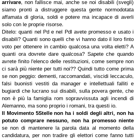
arrivare
, non fallisce mai, anche se noi disabili (svegli)
siamo pronti a distruggere questa gente normodotata
affamata di gloria, soldi e potere ma incapace di averli
solo con le proprie risorse.
Ditelo: quanti nel Pd e nel Pdl avete promesso e usato i
disabili? Quanti sono quelli che vi hanno dato il loro finto
voto per ottenere in cambio qualcosa una volta eletti? A
quanti ora dovrete dare qualcosa? Sapete che quando
avrete finito l'elenco delle restituzioni, come sempre non
ci sarà più niente per tutti noi?? Quindi tutto come prima
se non peggio: dementi, raccomandati, viscidi leccaculo,
falsi buonisti vestiti da manager e intellettuali falliti e
bugiardi che lucrano sui disabili, sulla povera gente, che
non è più la famiglia rom sopravvissuta agli incendi di
Alemanno, ma sono proprio i romani, tra questi io.
Il Movimento 5Stelle non ha i soldi degli altri, non ha
potuto comprare nessuno, non ha promesso niente
se non di mantenere la parola data al momento della
candidatura, per non tradire gli elettori come fanno tutti