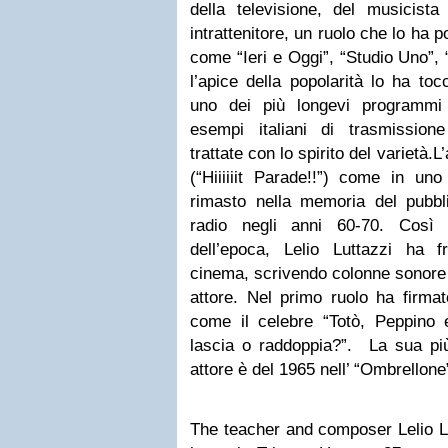
della televisione, del musicis
intrattenitore, un ruolo che lo ha
come “Ieri e Oggi”, “Studio Uno”, 
l’apice della popolarità lo ha to
uno dei più longevi programmi 
esempi italiani di trasmissione
trattate con lo spirito del varietà.L’
(“Hiiiiiit Parade!!”) come in un
rimasto nella memoria del pubbli
radio negli anni 60-70. Così 
dell’epoca, Lelio Luttazzi ha 
cinema, scrivendo colonne sonore
attore. Nel primo ruolo ha firmat
come il celebre “Totò, Peppino
lascia o raddoppia?”. La sua più
attore è del 1965 nell’ “Ombrellone”
The teacher and composer Lelio Lut