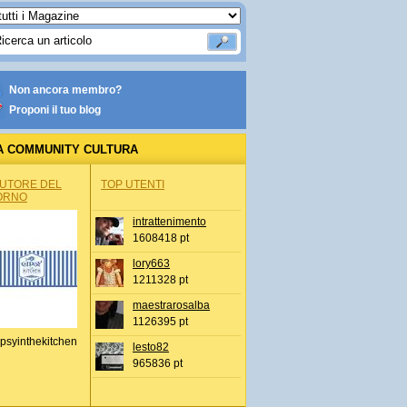
Non ancora membro?
Proponi il tuo blog
A COMMUNITY CULTURA
AUTORE DEL
TOP UTENTI
ORNO
intrattenimento
1608418 pt
lory663
1211328 pt
maestrarosalba
1126395 pt
psyinthekitchen
lesto82
965836 pt