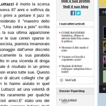
Vedi il suo profilo
Luttazzi
è morto la scorsa
Vedi il suo blog
Aveva 87 anni e soffriva da
I
 primi a portare il jazz in
siderato il “maestro dello
I suoi ultimi articoli
i, “Una zebra a pois” scritta
a
la sua ultima apparizione
COME BANDIERE
Sudafrica, sfliano le
 e le sue ceneri sparse in
attiviste della Peta contro
le pellicce
sicista, pianista innamorato
Mostrare il dito medio è
sonaggio dall’umor discreto
reato
uscamente la sua parabola
Vacanze coi fiocchi e
soprattutto sicure!
lto in una vicenda di droga
Machete di Robert
uale è risultato in un primo
rodriguez: anteprima foto e
trailer!
non erano tutte sue. Questo
o di alcuni colleghi che gli
Vedi tutti
n lo hanno aiutato in quel
 Luttazzi ad una volontà di
Dossier Paperblog
anto raramente per qualche
Lelio Luttazzi
isti amici.E’ stato uno dei
Attori