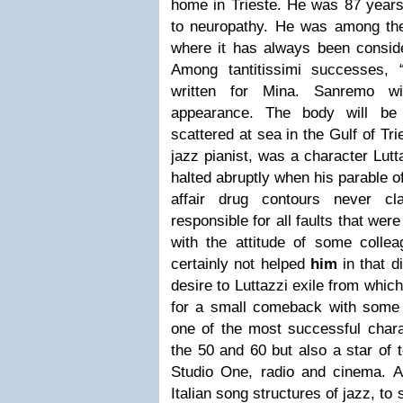
home in Trieste. He was 87 years
to neuropathy. He was among the f
where it has always been conside
Among tantitissimi successes, 
written for Mina. Sanremo wi
appearance. The body will be
scattered at sea in the Gulf of Tr
jazz pianist, was a character Lut
halted abruptly when his parable o
affair drug contours never cla
responsible for all faults that wer
with the attitude of some coll
certainly not helped
him
in that d
desire to Luttazzi exile from whic
for a small comeback with some m
one of the most successful charac
the 50 and 60 but also a star of t
Studio One, radio and cinema. Am
Italian song structures of jazz, to 