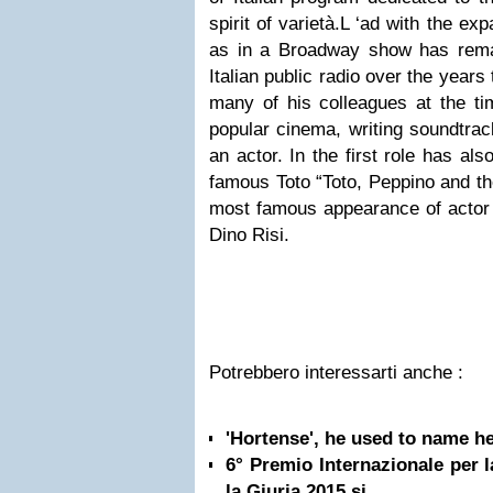
spirit of varietà.L ‘ad with the expa
as in a Broadway show has rema
Italian public radio over the years
many of his colleagues at the tim
popular cinema, writing soundtrac
an actor. In the first role has al
famous Toto “Toto, Peppino and the
most famous appearance of actor i
Dino Risi.
Potrebbero interessarti anche :
'Hortense', he used to name her
6° Premio Internazionale per 
la Giuria 2015 si...