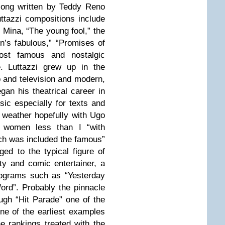
song written by Teddy Reno
uttazzi compositions include
 Mina, “The young fool,” the
n’s fabulous,” “Promises of
ost famous and nostalgic
e. Luttazzi grew up in the
 and television and modern,
gan his theatrical career in
c especially for texts and
 weather hopefully with Ugo
l women less than I “with
ch was included the famous”
nged to the typical figure of
ity and comic entertainer, a
rograms such as “Yesterday
ord”. Probably the pinnacle
ugh “Hit Parade” one of the
ne of the earliest examples
he rankings treated with the