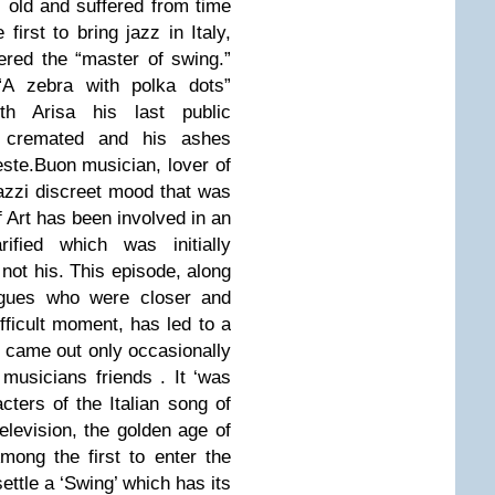
 old and suffered from time
irst to bring jazz in Italy,
red the “master of swing.”
“A zebra with polka dots”
th Arisa his last public
 cremated and his ashes
ieste.Buon musician, lover of
tazzi discreet mood that was
f Art has been involved in an
rified which was initially
e not his. This episode, along
eagues who were closer and
ifficult moment, has led to a
h came out only occasionally
usicians friends . It ‘was
ters of the Italian song of
elevision, the golden age of
ong the first to enter the
settle a ‘Swing’ which has its