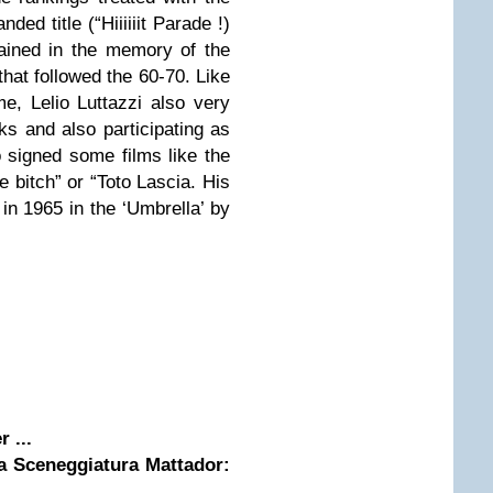
nded title (“Hiiiiiit Parade !)
ined in the memory of the
 that followed the 60-70. Like
e, Lelio Luttazzi also very
ks and also participating as
so signed some films like the
 bitch” or “Toto Lascia. His
n 1965 in the ‘Umbrella’ by
 ...
la Sceneggiatura Mattador: