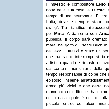
Il maestro e compositore
Lelio 
notte nella sua casa, a
Trieste
. 
tempo di una neuropatia. Fu tra i
Italia, dove è sempre stato con
swing”. Tra i tantitissimi success
per
Mina
. A Sanremo con
Aris
pubblica. Il corpo sarà cremato
mare, nel golfo di Trieste.Buon mu
del jazz, Luttazzi è stato un per
che ha visto interrompersi br
artistica quando è rimasto coinvo
dai contorni mai chiariti della q
tempo responsabile di colpe che 
episodio, insieme all’atteggiament
erano più vicini e che certo no
momento così difficile, ha spinto
esilio dalla quale è uscito solt
piccola rentréé con alcuni music