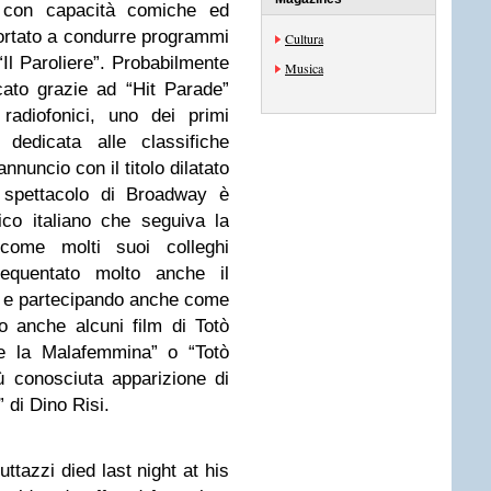
ta con capacità comiche ed
 portato a condurre programmi
Cultura
“Il Paroliere”. Probabilmente
Musica
ccato grazie ad “Hit Parade”
radiofonici, uno dei primi
 dedicata alle classifiche
annuncio con il titolo dilatato
o spettacolo di Broadway è
co italiano che seguiva la
come molti suoi colleghi
frequentato molto anche il
 e partecipando anche come
o anche alcuni film di Totò
 e la Malafemmina” o “Totò
 conosciuta apparizione di
 di Dino Risi.
tazzi died last night at his