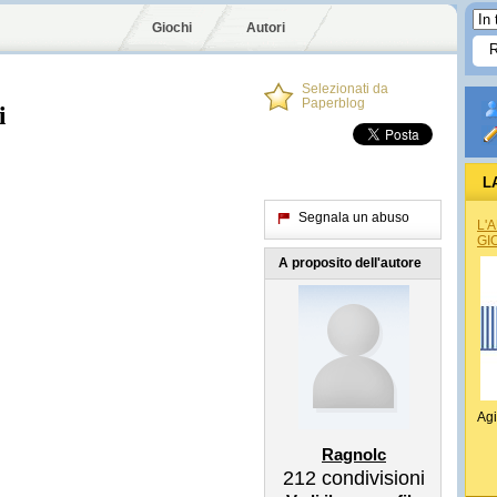
Giochi
Autori
Selezionati da
i
Paperblog
L
Segnala un abuso
L'
GI
A proposito dell'autore
Agi
Ragnolc
212
condivisioni