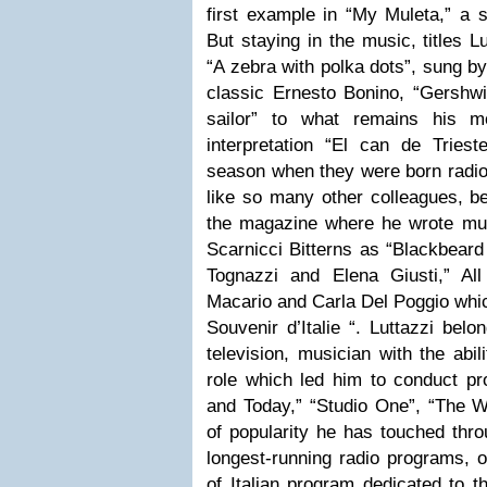
first example in “My Muleta,” a 
But staying in the music, titles L
“A zebra with polka dots”, sung by
classic Ernesto Bonino, “Gershwi
sailor” to what remains his m
interpretation “El can de Triest
season when they were born radio
like so many other colleagues, be
the magazine where he wrote musi
Scarnicci Bitterns as “Blackbeard
Tognazzi and Elena Giusti,” Al
Macario and Carla Del Poggio whi
Souvenir d’Italie “. Luttazzi belo
television, musician with the abil
role which led him to conduct p
and Today,” “Studio One”, “The W
of popularity he has touched thro
longest-running radio programs, o
of Italian program dedicated to t