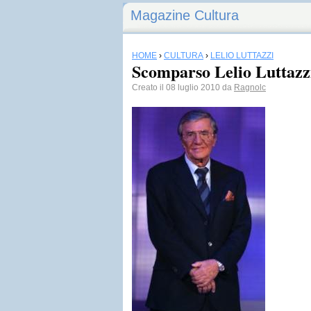
Magazine Cultura
HOME
›
CULTURA
›
LELIO LUTTAZZI
Scomparso Lelio Luttazz
Creato il 08 luglio 2010 da
Ragnolc