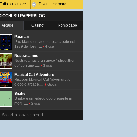
Tutto sull'autore
Diventa membro
 GIOCHI SU PAPERBLOG
Arcade
Casino'
Rompicapo
Pacman
Pac-Man é un video gioco creato nel
1979 da Toru......
Gioca
Nostradamus
Nostradamus è un gioco " shoot them
up" con una......
Gioca
Magical Cat Adventure
Riscopri Magical Cat Adventure, un
gioco d'arcade......
Gioca
Snake
Snake è un videogioco presente in
molti......
Gioca
Scopri lo spazio giochi di