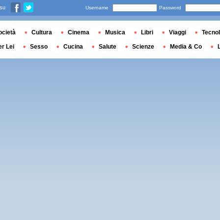
 su
Username
Password
ocietà
Cultura
Cinema
Musica
Libri
Viaggi
Tecnol
er Lei
Sesso
Cucina
Salute
Scienze
Media & Co