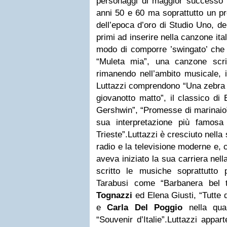
personaggi di maggior successo d
anni 50 e 60 ma soprattutto un pro
dell’epoca d’oro di Studio Uno, de
primi ad inserire nella canzone ital
modo di comporre ’swingato’ che 
“Muleta mia”, una canzone scr
rimanendo nell’ambito musicale, i 
Luttazzi comprendono “Una zebra a
giovanotto matto”, il classico di 
Gershwin”, “Promesse di marinaio”
sua interpretazione più famosa
Trieste”.Luttazzi è cresciuto nella
radio e la televisione moderne e, c
aveva iniziato la sua carriera nell
scritto le musiche soprattutto 
Tarabusi come “Barbanera bel
Tognazzi
ed Elena Giusti, “Tutte
e
Carla Del Poggio
nella qual
“Souvenir d’Italie”.Luttazzi appar