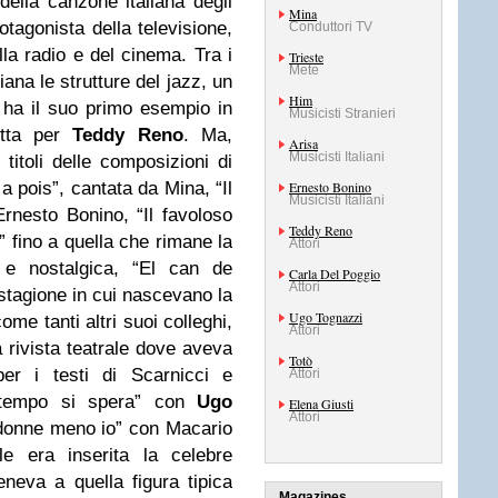
ella canzone italiana degli
Mina
tagonista della televisione,
Conduttori TV
lla radio e del cinema. Tra i
Trieste
Mete
iana le strutture del jazz, un
Him
ha il suo primo esempio in
Musicisti Stranieri
itta per
Teddy Reno
. Ma,
Arisa
Musicisti Italiani
titoli delle composizioni di
 pois”, cantata da Mina, “Il
Ernesto Bonino
Musicisti Italiani
Ernesto Bonino, “Il favoloso
Teddy Reno
 fino a quella che rimane la
Attori
 e nostalgica, “El can de
Carla Del Poggio
Attori
 stagione in cui nascevano la
Ugo Tognazzi
ome tanti altri suoi colleghi,
Attori
a rivista teatrale dove aveva
Totò
per i testi di Scarnicci e
Attori
 tempo si spera” con
Ugo
Elena Giusti
Attori
 donne meno io” con Macario
e era inserita la celebre
teneva a quella figura tipica
Magazines